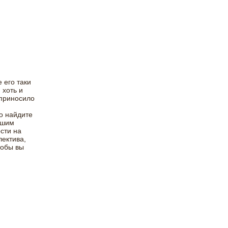
 его таки
 хоть и
 приносило
о найдите
ашим
сти на
лектива,
тобы вы