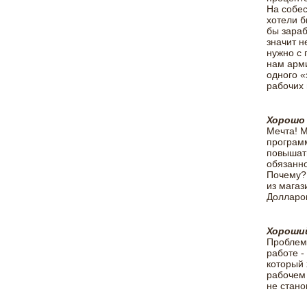
На собес
хотели б
бы зараб
значит н
нужно с 
нам арми
одного «
рабочих
Хорошо 
Мечта! М
программ
повышать
обязанно
Почему? 
из магаз
Долларов
Хороши
Проблема
работе -
который 
рабочем 
не стано