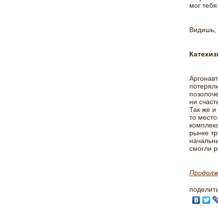
мог тебя
Видишь, 
Катехиз
Аргонавт
потеряли
позолоче
ни счасть
Так же и
то место
комплекс
рынке тр
начальни
смогли р
Продолж
поделит