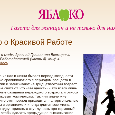
Газета для женщин и не только для ни
 о Красивой Работе
 и мифы древней Греции или Всемирный
 Работодателей (часть 4). Миф 4.
десь
о из нас в жизни бывает период звездности.
е сравнивают его с периодом расцвета в
ии и записывают на тридцатилетний возраст.
е считают, что «звездность» - это всего лишь
ые ожидания переходного возраста и относят
тковым комплексам. Так или иначе мне
 что этот период приходится на гормональные
 в организме и иногда длится всю жизнь.
 вдруг приплела эту глупость про гормоны?
, чтобы сделать предыдущее высказывание