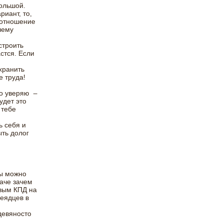
большой.
иант, то,
 отношение
шему
строить
стся. Если
хранить
е труда!
то уверяю –
удет это
 тебе
ь себя и
ыть долог
ты можно
наче зачем
евым КПД на
неядцев в
девяносто