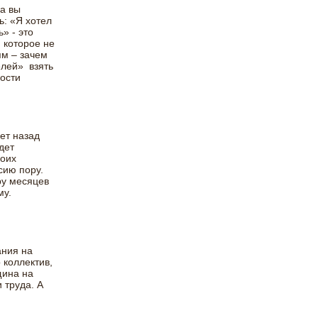
да вы
ь: «Я хотел
» - это
, которое не
ям – зачем
елей» взять
мости
ет назад
дет
воих
сию пору.
ру месяцев
му.
ания на
 коллектив,
щина на
 труда. А