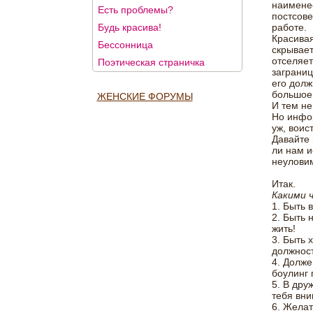
наимене
Есть проблемы?
постсове
Будь красива!
работе.
Красивая
Бессонница
скрывает
отселяет
Поэтическая страничка
заграниц
его долж
большое 
ЖЕНСКИЕ ФОРУМЫ
И тем не
Но инфор
уж, воис
Давайте 
ли нам и
неулови
Итак.
Какими 
1. Быть 
2. Быть 
жить!
3. Быть 
должност
4. Долже
боулинг 
5. В др
тебя вни
6. Желат