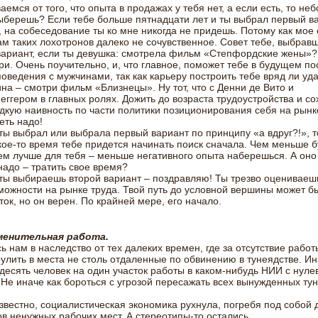
аемся от того, что опыта в продажах у тебя нет, а если есть, то не
ыберешь? Если тебе больше пятнадцати лет и ты выбрал первый вар
 на собеседование ты ко мне никогда не придешь. Потому как мое
ам таких лохотронов далеко не сочувственное. Совет тебе, выбрав
вариант, если ты девушка: смотрела фильм «Степфордские жены»?
и. Очень поучительно, и, что главное, поможет тебе в будущем по
оведения с мужчинами, так как карьеру построить тебе вряд ли уда
на – смотри фильм «Близнецы». Ну тот, что с Денни де Вито и
ггером в главных ролях. Дожить до возраста трудоустройства и со
дкую наивность по части политики позиционирования себя на рынк
еть надо!
ты выбрал или выбрала первый вариант по принципу «а вдруг?!», 
кое-то время тебе придется начинать поиск сначала. Чем меньше б
ем лучше для тебя – меньше негативного опыта наберешься. А оно
адо – тратить свое время?
ты выбираешь второй вариант – поздравляю! Ты трезво оцениваеш
можности на рынке труда. Твой путь до условной вершины может б
ток, но он верен. По крайней мере, его начало.
енительная работа.
ь нам в наследство от тех далеких времен, где за отсутствие рабо
улить в места не столь отдаленные по обвинению в тунеядстве. И
 десять человек на один участок работы в каком-нибудь НИИ с нул
Не иначе как бороться с угрозой пересажать всех вынужденных ту
известно, социалистическая экономика рухнула, погребя под собой 
в ненужных рабочих мест. А стереотипы-то остались.