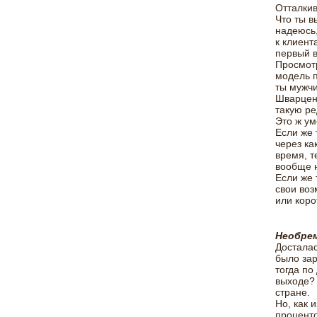
Отталкив
Что ты в
надеюсь,
к клиент
первый 
Просмотр
модель п
ты мужчи
Шварцене
такую ре
Это ж ум
Если же 
через ка
время, т
вообще н
Если же 
свои воз
или коро
Необрем
Досталас
было зар
тогда по
выходе? 
стране.
Но, как 
проценто