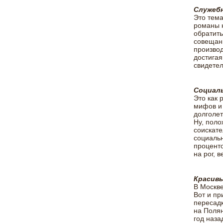
Служеб
Это тема
романы н
обратить
совещани
производ
достигая
свидетел
Социаль
Это как 
мифов и
долголет
Ну, поло
соискате
социальн
проценто
на рог, 
Красивы
В Москве
Вот и пр
пересадк
на Полян
год наза