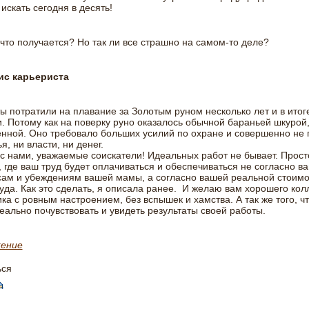
 искать сегодня в десять!
что получается? Но так ли все страшно на самом-то деле?
ис карьериста
ы потратили на плавание за Золотым руном несколько лет и в итоге
. Потому как на поверку руно оказалось обычной бараньей шкурой,
нной. Оно требовало больших усилий по охране и совершенно не
я, ни власти, ни денег.
 с нами, уважаемые соискатели! Идеальных работ не бывает. Прост
, где ваш труд будет оплачиваться и обеспечиваться не согласно в
ам и убеждениям вашей мамы, а согласно вашей реальной стоимо
уда. Как это сделать, я описала ранее. И желаю вам хорошего кол
ка с ровным настроением, без вспышек и хамства. А так же того, ч
еально почувствовать и увидеть результаты своей работы.
ение
ься