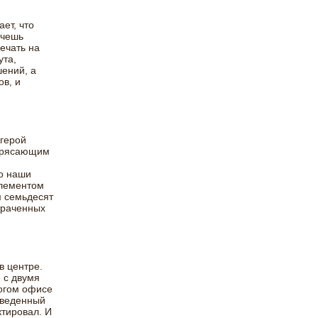
ет, что
очешь
ечать на
ута,
ений, а
в, и
 герой
отрясающим
Но наши
элементом
м семьдесят
траченных
в центре.
 с двумя
рогом офисе
оведенный
ктировал. И