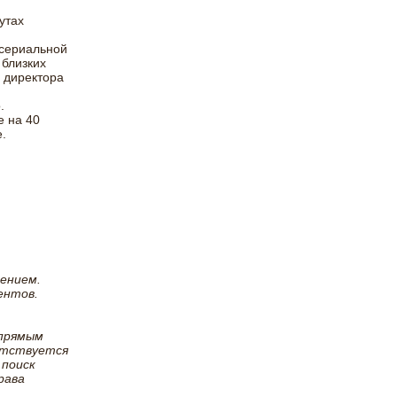
утах
 сериальной
 близких
о директора
.
е на 40
.
лением.
ентов.
 прямым
ветствуется
 поиск
рава