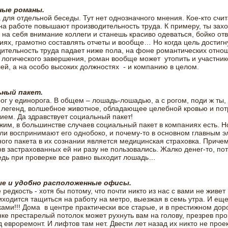
ные романы.
 для отдельной беседы. Тут нет однозначного мнения. Кое-кто счита
а работе повышают производительность труда. К примеру, ты зах
 на себя внимание коллеги и станешь красиво одеваться, бойко отв
ях, грамотно составлять отчеты и вообще… Но когда цель достигн
ительность труда падает ниже пола, на фоне романтических отнош
 логического завершения, роман вообще может утопить и участнико
ей, а на особо высоких должностях - и компанию в целом.
ный пакет.
рог у единорога. В общем – лошадь-лошадью, а с рогом, поди ж ты,
 легенд, волшебное животное, обладающее целебной кровью и п
ием. Да здравствует социальный пакет!
жим, в большинстве случаев социальный пакет в компаниях есть. 
ли воспринимают его однобоко, и почему-то в основном главным 
ого пакета в их сознании является медицинская страховка. Приче
в застрахованных ей ни разу не пользовались. Жалко денег-то, по
ведь при проверке все равно выходит лошадь…
е и удобно расположенные офисы.
 редкость - хотя бы потому, что почти никто из нас с вами не живет 
иходится тащиться на работу на метро, выезжая в семь утра. И еще
ами!!! Дома в центре практически все старые, и в престижном до
ке престарелый потолок может рухнуть вам на голову, презрев пр
д евроремонт. И лифтов там нет. Двести лет назад их никто не прое