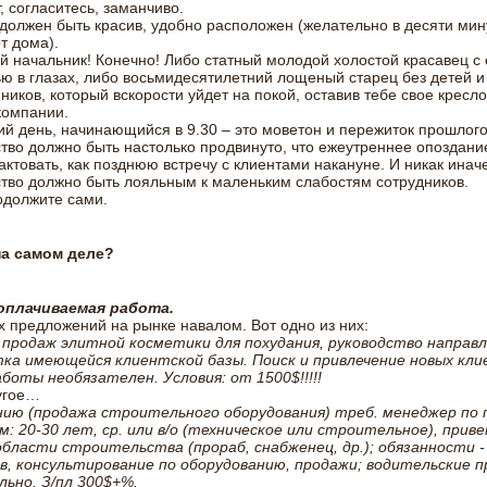
т, согласитесь, заманчиво.
должен быть красив, удобно расположен (желательно в десяти мин
т дома).
й начальник! Конечно! Либо статный молодой холостой красавец с
ю в глазах, либо восьмидесятилетний лощеный старец без детей и
ников, который вскорости уйдет на покой, оставив тебе свое кресл
компании.
ий день, начинающийся в 9.30 – это моветон и пережиток прошлого
тво должно быть настолько продвинуто, что ежеутреннее опоздани
актовать, как позднюю встречу с клиентами накануне. И никак иначе
тво должно быть лояльным к маленьким слабостям сотрудников.
одолжите сами.
на самом деле?
плачиваемая работа.
их предложений на рынке навалом. Вот одно из них:
 продаж элитной косметики для похудания, руководство направ
ка имеющейся клиентской базы. Поиск и привлечение новых кли
оты необязателен. Условия: от 1500$!!!!!
угое…
нию (продажа строительного оборудования) треб. менеджер по
: 20-30 лет, ср. или в/о (техническое или строительное), при
бласти строительства (прораб, снабженец, др.); обязанности -
в, консультирование по оборудованию, продажи; водительские п
льно, З/пл 300$+%.