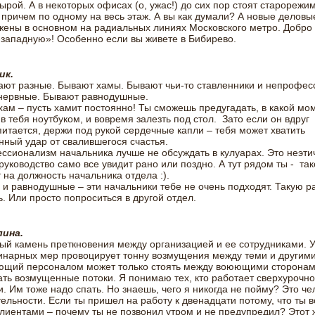
ырой. А в некоторых офисах (о, ужас!) до сих пор стоят старорежи
 причем по одному на весь этаж. А вы как думали? А новые деловы
ены в основном на радиальных линиях Московского метро. Добро
западную»! Особенно если вы живете в Бибирево.
ик.
ют разные. Бывают хамы. Бывают чьи-то ставленники и непрофес
нервные. Бывают равнодушные.
хам – пусть хамит постоянно! Ты сможешь предугадать, в какой мо
 в тебя ноутбуком, и вовремя залезть под стол. Зато если он вдруг
итается, держи под рукой сердечные капли – тебя может хватить
ный удар от свалившегося счастья.
сионализм начальника лучше не обсуждать в кулуарах. Это неэти
уководство само все увидит рано или поздно. А тут рядом ты - та
 на должность начальника отдела :).
и равнодушные – эти начальники тебе не очень подходят. Такую р
. Или просто попроситься в другой отдел.
ина.
ый камень преткновения между организацией и ее сотрудниками. 
нарных мер провоцирует тонну возмущения между теми и другими
ющий персоналом может только стоять между воюющими сторонам
ть возмущенные потоки. Я понимаю тех, кто работает сверхурочно
. Им тоже надо спать. Но знаешь, чего я никогда не пойму? Это ч
ельности. Если ты пришел на работу к двенадцати потому, что ты 
клиентами – почему ты не позвонил утром и не предупредил? Этот 