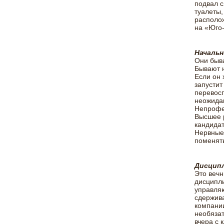
подвал с
туалеты,
располож
на «Юго-
Начальн
Они быва
Бывают 
Если он 
запустит
перевосп
неожидан
Непрофес
Высшее р
кандидат
Нервные 
поменять
Дисципл
Это вечн
дисципли
управля
сдержива
компании
необязат
вчера с 