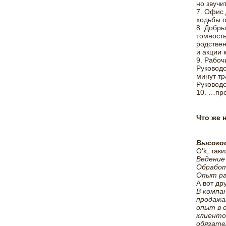
но звучи
7. Офис 
ходьбы о
8. Добры
томность
родствен
и акции 
9. Рабоч
Руководс
минут тр
Руководс
10. …пр
Что же 
Высокоо
O'k, так
Ведение
Обработ
Опыт раб
А вот др
В компа
продажам
опыт в о
клиенто
обязате