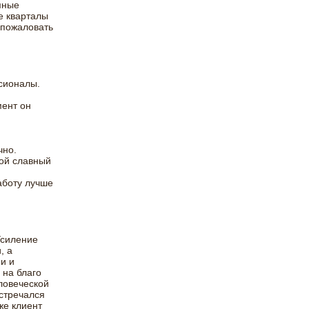
мные
е кварталы
 пожаловать
сионалы.
мент он
чно.
кой славный
аботу лучше
Усиление
, а
и и
 на благо
еловеческой
встречался
же клиент