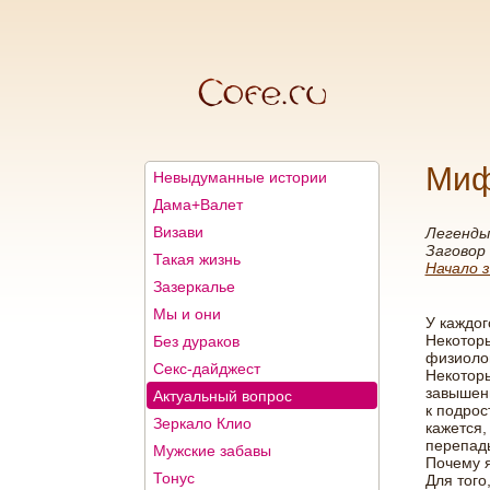
Миф
Невыдуманные истории
Дама+Валет
Визави
Легенды
Заговор
Такая жизнь
Начало з
Зазеркалье
Мы и они
У каждог
Некоторы
Без дураков
физиолог
Секс-дайджест
Некоторы
завышенн
Актуальный вопрос
к подрос
Зеркало Клио
кажется,
перепады
Мужские забавы
Почему я
Тонус
Для того