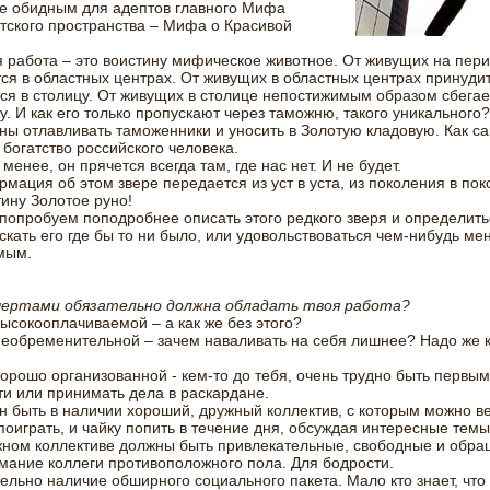
е обидным для адептов главного Мифа
тского пространства – Мифа о Красивой
 работа – это воистину мифическое животное. От живущих на пер
ся в областных центрах. От живущих в областных центрах принуди
ся в столицу. От живущих в столице непостижимым образом сбегае
у. И как его только пропускают через таможню, такого уникального?
ны отлавливать таможенники и уносить в Золотую кладовую. Как с
богатство российского человека.
 менее, он прячется всегда там, где нас нет. И не будет.
мация об этом звере передается из уст в уста, из поколения в пок
тину Золотое руно!
попробуем поподробнее описать этого редкого зверя и определить
скать его где бы то ни было, или удовольствоваться чем-нибудь ме
мым.
чертами обязательно должна обладать твоя работа?
высокооплачиваемой – а как же без этого?
необременительной – зачем наваливать на себя лишнее? Надо же к
хорошо организованной - кем-то до тебя, очень трудно быть первым
и или принимать дела в раскардане.
н быть в наличии хороший, дружный коллектив, с которым можно в
поиграть, и чайку попить в течение дня, обсуждая интересные темы
ужном коллективе должны быть привлекательные, свободные и обр
мание коллеги противоположного пола. Для бодрости.
ельно наличие обширного социального пакета. Мало кто знает, что 