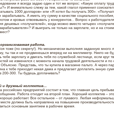
едовании я всегда задаю один и тот же вопрос: «Какую оплату тру
ы?» И внимательно слежу за тем, какой глагол применил соискател
атывать 1000 долларов» или «Я хотел бы получать 300». «Получать
е зарабатывать. А иметь эту сумму в качестве социального пособия
потом и кровью отвоевывать у конкурентов... Вопрос к работодател
я дешевых «получателей», когда можно вместо четырех «получат
зарабатывателя»? И выиграть не только на зарплате, но и на стои
 мест?
организованная работа.
оя тоже (по секрету!). Но механически выполняя заданную много л
у, ты так и не продвинешься вперед ни на миллиметр. Никто не бу
 тебе зарплату и двигать тебя по служебной лестнице, если круг т
стей не изменился с момента начала трудовой деятельности и по 
Объясню. Представь, что ты купила в магазине пальто. А через па
ина к тебе приходит некая дама и предлагает доплатить энную сум
 200-300. Ты будешь доплачивать?
й и дружный коллектив…
 российских предприятий состоит в том, что главная цель пребыв
 общение. Работа отходит на второй план. Хороший коллектив – это
хорошо работает. Все остальное – от лукавого. Любая неформаль
месте должна быть направлена на повышение производительности
виться основным занятием в рабочее время.