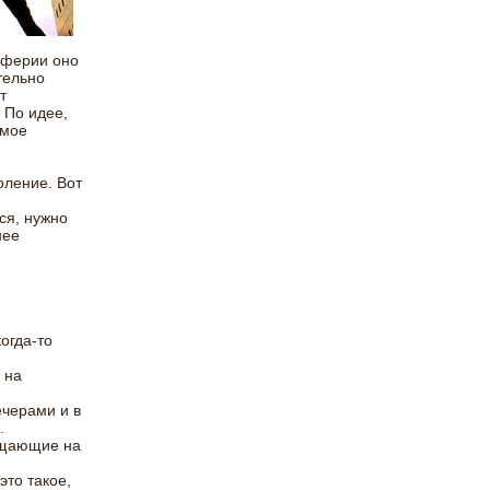
иферии оно
тельно
т
 По идее,
амое
оление. Вот
ся, нужно
нее
огда-то
 на
ечерами и в
.
ащающие на
это такое,