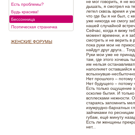
не мог говорить, я не мо
Есть проблемы?
дышать, я смотрел на те
летел сквозь время и уж
Будь красива!
что где бы я ни был, с к
Бессонница
уже никогда не смогу з
нашей случайной встреч
Поэтическая страничка
Сейчас, когда я вижу те
момент времени, и я за
смотреть и не верить в 
ЖЕНСКИЕ ФОРУМЫ
пока руки мои не прикос
найдут друг друга... То
Руки мои уже не принад
там, где этого хочешь ты
им нельзя останавлива
наполняет оставшийся 
вспыхнувше-несбыточног
Нет прошлого – потому ч
Нет будущего – потому ч
Есть только ощущение 
осколке бытия. И тольк
всплесками нежности. О
стараясь запомнить мел
изумрудно-бархатных гл
зайчиками по ресницам 
губам, ещё минуту наза
Есть ли женщины прекра
нет...