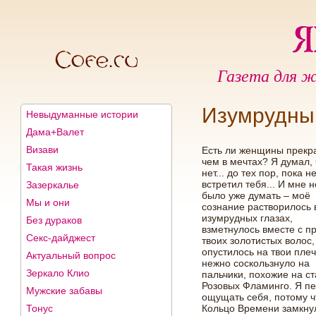
Газета для ж
Изумрудны
Невыдуманные истории
Дама+Валет
Визави
Есть ли женщины прекр
чем в мечтах? Я думал, 
Такая жизнь
нет... до тех пор, пока н
встретил тебя... И мне 
Зазеркалье
было уже думать – моё
Мы и они
сознание растворилось 
изумрудных глазах,
Без дураков
взметнулось вместе с п
Секс-дайджест
твоих золотистых волос,
опустилось на твои плеч
Актуальный вопрос
нежно соскользнуло на
Зеркало Клио
пальчики, похожие на с
Розовых Фламинго. Я п
Мужские забавы
ощущать себя, потому ч
Тонус
Кольцо Времени замкну