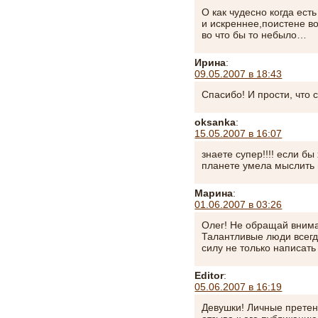
О как чудесно когда ес
и искреннее,поистене в
во что бы то небыло…
Ирина
:
09.05.2007 в 18:43
Спасибо! И прости, что
oksanka
:
15.05.2007 в 16:07
знаете супер!!!! если бы
планете умела мыслит
Марина
:
01.06.2007 в 03:26
Олег! Не обращай внима
Талантливые люди всегд
силу не только написать 
Editor
:
05.06.2007 в 16:19
Девушки! Личные претенз