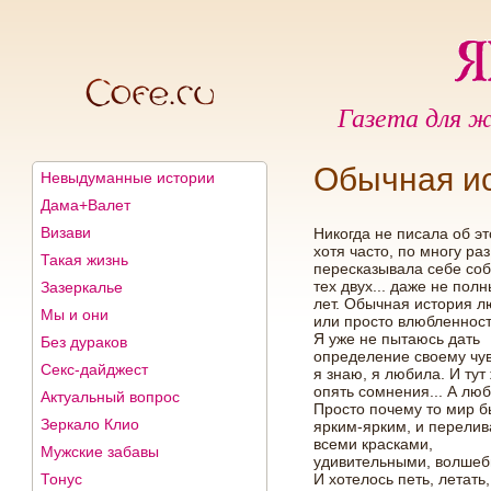
Газета для ж
Обычная и
Невыдуманные истории
Дама+Валет
Визави
Никогда не писала об эт
хотя часто, по многу раз
Такая жизнь
пересказывала себе со
тех двух... даже не пол
Зазеркалье
лет. Обычная история лю
Мы и они
или просто влюбленност
Я уже не пытаюсь дать
Без дураков
определение своему чув
Секс-дайджест
я знаю, я любила. И тут
опять сомнения... А лю
Актуальный вопрос
Просто почему то мир 
Зеркало Клио
ярким-ярким, и перели
всеми красками,
Мужские забавы
удивительными, волше
Тонус
И хотелось петь, летать,