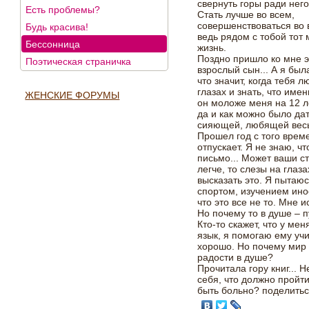
свернуть горы ради него.
Есть проблемы?
Стать лучше во всем,
совершенствоваться во 
Будь красива!
ведь рядом с тобой тот
Бессонница
жизнь.
Поздно пришло ко мне эт
Поэтическая страничка
взрослый сын... А я был
что значит, когда тебя л
глазах и знать, что име
ЖЕНСКИЕ ФОРУМЫ
он моложе меня на 12 л
да и как можно было дат
сияющей, любящей весь
Прошел год с того време
отпускает. Я не знаю, ч
письмо... Может ваши ст
легче, то слезы на глаза
высказать это. Я пытаю
спортом, изучением ино
что это все не то. Мне 
Но почему то в душе – п
Кто-то скажет, что у ме
язык, я помогаю ему учи
хорошо. Но почему мир
радости в душе?
Прочитала гору книг... 
себя, что должно пройти
быть больно?
поделить