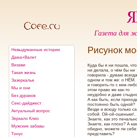
Газета для ж
Рисунок м
Невыдуманные истории
Дама+Валет
Визави
Куда бы я ни пошла, чт
ни делала, о чём бы ни
Такая жизнь
говорила - думаю всегд
одном и том же: о НЁМ.
Зазеркалье
и говорить-то с кем-либ
Мы и они
этом право же как-то
неудобно и даже стыдно
Без дураков
А как быть, если приход
Секс-дайджест
постоянно быть одной?
Везде и всюду только с
Актуальный вопрос
собой. Ой-ой-ошеньки!..
Зеркало Клио
Знаете, как это печальн
Знаете, как плохо? А как
Мужские забавы
обидно, можете ли себе
Тонус
представить?