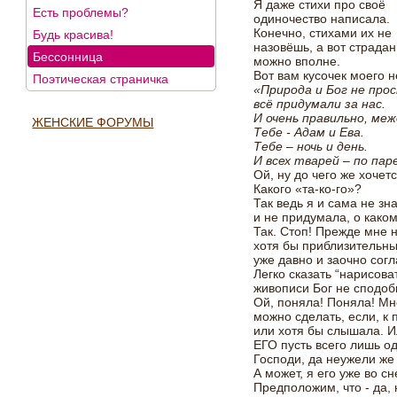
Я даже стихи про своё
Есть проблемы?
одиночество написала.
Конечно, стихами их не
Будь красива!
назовёшь, а вот страда
Бессонница
можно вполне.
Вот вам кусочек моего 
Поэтическая страничка
«Природа и Бог не про
всё придумали за нас.
И очень правильно, меж
ЖЕНСКИЕ ФОРУМЫ
Тебе - Адам и Ева.
Тебе – ночь и день.
И всех тварей – по па
Ой, ну до чего же хочет
Какого «та-ко-го»?
Так ведь я и сама не зна
и не придумала, о каком
Так. Стоп! Прежде мне 
хотя бы приблизительны
уже давно и заочно сог
Легко сказать “нарисова
живописи Бог не сподо
Ой, поняла! Поняла! Мн
можно сделать, если, к
или хотя бы слышала. И
ЕГО пусть всего лишь од
Господи, да неужели же 
А может, я его уже во с
Предположим, что - да,