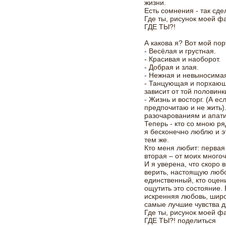
жизни.
Есть сомнения - так сде
Где ты, рисунок моей ф
ГДЕ ТЫ?!
А какова я? Вот мой пор
- Весёлая и грустная.
- Красивая и наоборот.
- Добрая и злая.
- Нежная и невыносима
- Танцующая и порхающ
зависит от той половинк
- Жизнь и восторг. (А ес
предпочитаю и не жить).
разочарованиям и апат
Теперь - кто со мною р
я бесконечно люблю и э
тем же.
Кто меня любит: первая
вторая – от моих многоч
И я уверена, что скоро 
верить, настоящую любо
единственный, кто оцен
ощутить это состояние. 
искренняя любовь, широт
самые лучшие чувства др
Где ты, рисунок моей ф
ГДЕ ТЫ?!
поделиться