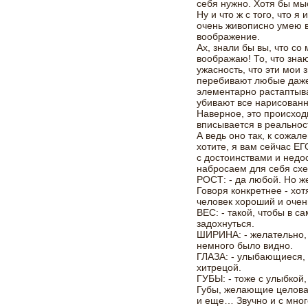
себя нужно. Хотя бы мы
Ну и что ж с того, что я
очень живописно умею в
воображение.
Ах, знали бы вы, что со
воображаю! То, что зна
ужасность, что эти мои
перебивают любые даже
элементарно растаптыва
убивают все нарисованн
Наверное, это происход
вписывается в реальнос
А ведь оно так, к сожал
хотите, я вам сейчас Е
с достоинствами и недо
набросаем для себя схе
РОСТ: - да любой. Но ж
Говоря конкретнее - хот
человек хороший и очень
ВЕС: - такой, чтобы в 
задохнуться.
ШИРИНА: - желательно, 
немного было видно.
ГЛАЗА: - улыбающиеся, 
хитрецой.
ГУБЫ: - тоже с улыбкой
Губы, желающие целоват
и еще… Звучно и с мно