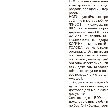
НОС: - можно многонаци
всем троим успел разда
раздаче опоздал и - тьф
разом.
НОГИ: - устойчивые, кр
себя, но и меня, любим
ЖИВОТ: - ни самому, ни 
ШЕЯ: - этот важный орг
держать то, чем ОН так 
ХАРАКТЕР: - терпимый.
ПОЗВОНОЧНИК: - здоров
КОПЧИК: - выносливый, 
ГОЛОВА - вот мы с вами
организма. Эта штукови
постоянно вырабатывать
по первому вашему тре
обязана изрекать или в
так и даже самый заста
«башню» вдруг ни с того
всё исправить и отрегул
жующей.
…Ах, да всё это ладно 
душа. Такая широкая, ка
доставал для меня сим
фокусник!
Хочется видеть ЕГО ра
дела, умеющим в обычн
не был ОН убаюкан вечн