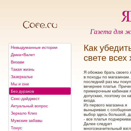
Газета для ж
Как убедить
Невыдуманные истории
Дама+Валет
свете всех
Визави
Такая жизнь
Я обожаю брать своего
Зазеркалье
в походы по магазинам.
последний раз мы поку
Мы и они
вечернее платье. Приче
примерочным кабинам я
Без дураков
допускаю, поэтому он к
Секс-дайджест
входа.
Из первого магазина я
Актуальный вопрос
выныриваю с сообщение
Зеркало Клио
выбор здесь большой, д
- все платья подчеркив
Мужские забавы
Далее следует
Тонус
многозначительный взгля