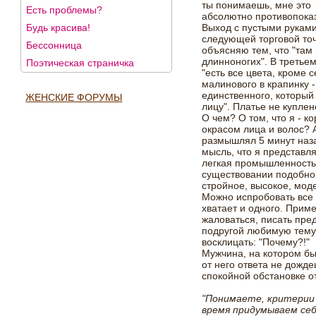
ты понимаешь, мне это
Есть проблемы?
абсолютно противопоказ
Будь красива!
Выход с пустыми руками
следующей торговой точ
Бессонница
объясняю тем, что "там
длинноногих". В третье
Поэтическая страничка
"есть все цвета, кроме 
малинового в крапинку -
единственного, который
ЖЕНСКИЕ ФОРУМЫ
лицу". Платье не куплен
О чем? О том, что я - 
окрасом лица и волос? А
размышлял 5 минут наза
мысль, что я представл
легкая промышленность 
существовании подобног
стройное, высокое, мод
Можно испробовать все
хватает и одного. Приме
жаловаться, писать пре
подругой любимую тему "
восклицать: "Почему?!"
Мужчина, на котором бы
от него ответа не дожде
спокойной обстановке от
"Понимаете, критерии
время придумываем се