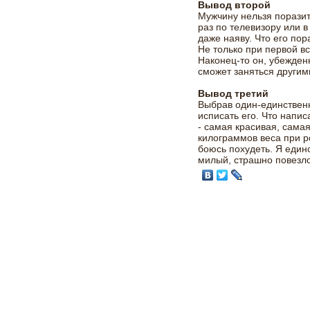
Вывод второй
Мужчину нельзя поразит
раз по телевизору или в
даже наяву. Что его пор
Не только при первой в
Наконец-то он, убежден
сможет заняться други
Вывод третий
Выбрав один-единственн
исписать его. Что напис
- самая красивая, сама
килограммов веса при р
боюсь похудеть. Я един
милый, страшно повезло