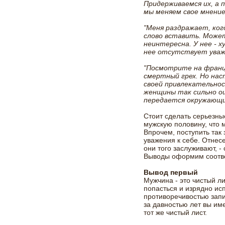
Придерживаемся их, а 
мы меняем свое мнение
"Меня раздражает, ког
слово вставить. Может
неинтересна. У нее - 
нее отсутствует уваже
"Посмотрите на франц
смертный грех. Но нас
своей привлекательност
женщины так сильно о
передается окружающи
Стоит сделать серьезны
мужскую половину, что
Впрочем, поступить так
уважения к себе. Отнес
они того заслуживают, -
Выводы оформим соотв
Вывод первый
Мужчина - это чистый ли
попасться и изрядно исп
противоречивостью запи
за давностью лет вы име
тот же чистый лист.