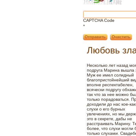
CAPTCHA Code
*
Любовь зл
Несколько лет назад мо
подруга Марина вышла 
Муж ее имел солидный
благопристойнейший ви
вполне респектабелен,
всячески подругу обхаж
так что за нее можно б
только порадоваться. П
доходили до нас кое-ка
слухи о его бурных
увлечениях, но мы дер
это в секрете, дабы не
расстраивать Марину. Т
более, что слухи могли 
только слухами. Свадеб