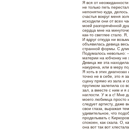
Я вся от неожиданности
не только петь перестал
непонятно куда, делось.
счастья вокруг меня зо
исходили они от всех ча
моей разгорячённой ду
сердца мне на минуточк
как-то светлее стало. Я,
И вдруг откуда ни возь
объявилась девица вес
странной формы. С дли
Подумалось невольно: – 
материи на юбчонку не 
Девица же эта находила
накурена, или в меру по
Я хоть в этих диагнозах 
точно не в себе, это я 
сцену прямо из зала и 
прутиком залепила со в
зал, а вместе с ним и я
наглости. У ж а с! Мне д
моего любимца просто и
следует артисту, даже в
свои глаза, выражая те
удивительное, что подо
проделывать с Киркоров
спокоен, как скала. О, к
она вот так вот хлестал