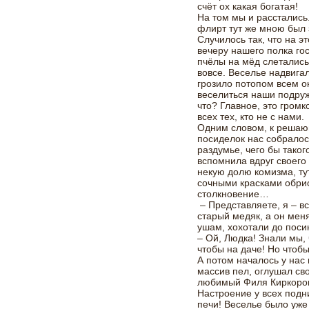
счёт ох какая богатая!
На том мы и расстались
флирт тут же мною был 
Случилось так, что на э
вечеру нашего полка го
пчёлы на мёд слетались
вовсе. Веселье надвигал
грозило потопом всем о
веселиться наши подруж
что? Главное, это громк
всех тех, кто не с нами.
Одним словом, к решаю
посиделок нас собралос
раздумье, чего бы таког
вспомнила вдруг своего 
некую долю комизма, ту
сочными красками обри
столкновение…
– Представляете, я – вс
старый медяк, а он мен
ушам, хохотали до поси
– Ой, Людка! Знали мы,
чтобы на даче! Но чтобы
А потом началось у нас
массив пел, оглушал с
любимый Филя Киркоров
Настроение у всех подн
печи! Веселье было уже 