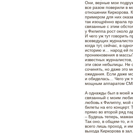
Они, верные мои подруж
все разом поверили в м
отношении Киркорова. 
примером для них оказал
так изощрённо врала пр
связанные с этим обстоя
у Филиппа рост около д
И чего уж тут говорить 
всеведущих журналистов
когда тут, сейчас, в од
историю и… народ ей по
проникновения в массы?
известных журналистов,
эти свои небылицы. Не 
сочинять, но даже это 
ожидания. Если даже мо
и обиделась… Чего уж то
мощным аппаратом С
А однажды был в моей ж
связанный с моим люби
любовь к Филиппу, мой 
билеты на его концерт. 
прямо во второй ряд па
– Будешь теперь, маман,
Так оно, в общем-то, и
всего лишь проход, и и
выхода Киркорова в зал