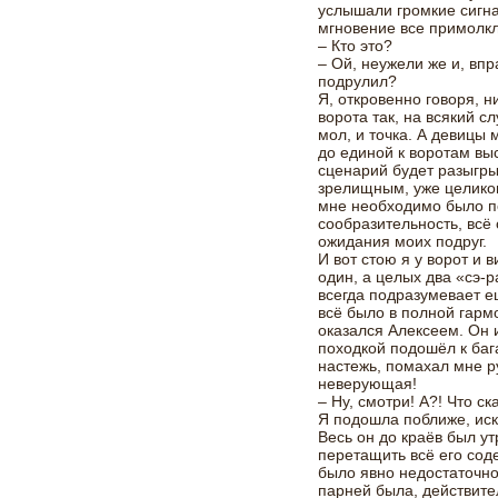
услышали громкие сигн
мгновение все примолк
– Кто это?
– Ой, неужели же и, вп
подрулил?
Я, откровенно говоря, н
ворота так, на всякий сл
мол, и точка. А девицы 
до единой к воротам вы
сценарий будет разыгры
зрелищным, уже целиком
мне необходимо было п
сообразительность, всё
ожидания моих подруг.
И вот стою я у ворот и 
один, а целых два «сэ-р
всегда подразумевает ещ
всё было в полной гармо
оказался Алексеем. Он 
походкой подошёл к баг
настежь, помахал мне р
неверующая!
– Ну, смотри! А?! Что с
Я подошла поближе, иск
Весь он до краёв был у
перетащить всё его сод
было явно недостаточно
парней была, действител