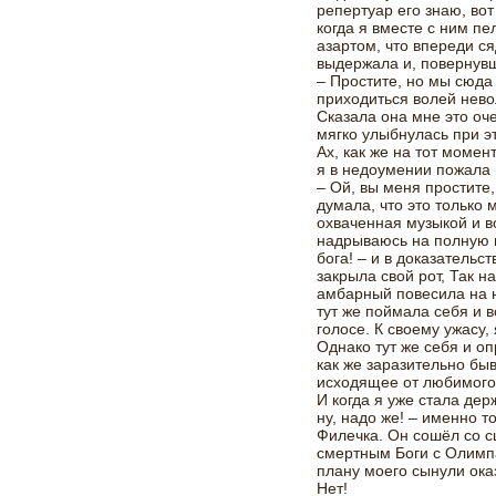
репертуар его знаю, во
когда я вместе с ним пе
азартом, что впереди с
выдержала и, повернувш
– Простите, но мы сюда
приходиться волей нево
Сказала она мне это оче
мягко улыбнулась при э
Ах, как же на тот момен
я в недоумении пожала
– Ой, вы меня простите,
думала, что это только 
охваченная музыкой и в
надрываюсь на полную 
бога! – и в доказательс
закрыла свой рот, Так н
амбарный повесила на н
тут же поймала себя и 
голосе. К своему ужасу
Однако тут же себя и оп
как же заразительно бы
исходящее от любимого
И когда я уже стала дер
ну, надо же! – именно т
Филечка. Он сошёл со сц
смертным Боги с Олимпа
плану моего сынули ок
Нет!