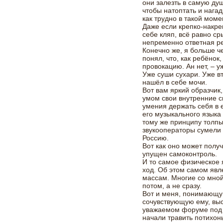
они залезть в самую ду
чтобы натоптать и нагад
как трудно в такой мом
Даже если крепко-накре
себе кляп, всё равно ср
непременно ответная р
Конечно же, я больше ч
понял, что, как ребёнок
провокацию. Ан нет, – 
Уже суши сухари. Уже вт
нашёл в себе мочи.
Вот вам яркий образчик,
умом свои внутренние с
умения держать себя в 
его музыкального языка
тому же принципу толпы:
звукооператоры сумели 
Россию.
Вот как оно может получ
упущен самоконтроль.
И то самое физическое 
ход. Об этом самом явл
массам. Многие со мной
потом, а не сразу.
Вот и меня, понимающу
сочувствующую ему, выс
уважаемом форуме под 
начали травить потихон