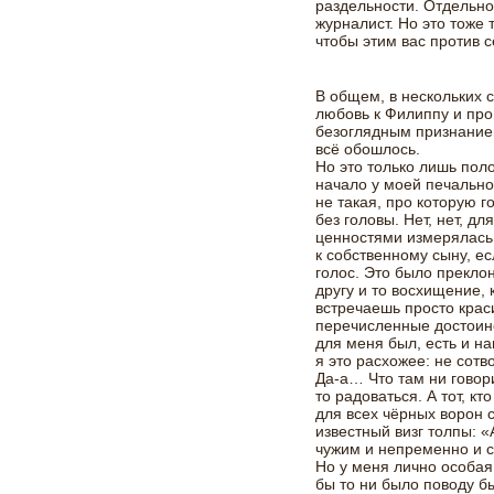
раздельности. Отдельно
журналист. Но это тоже 
чтобы этим вас против с
В общем, в нескольких 
любовь к Филиппу и про
безоглядным признанием,
всё обошлось.
Но это только лишь пол
начало у моей печально
не такая, про которую г
без головы. Нет, нет, д
ценностями измерялась.
к собственному сыну, е
голос. Это было прекло
другу и то восхищение,
встречаешь просто крас
перечисленные достоинс
для меня был, есть и н
я это расхожее: не сотв
Да-а… Что там ни говори
то радоваться. А тот, к
для всех чёрных ворон 
известный визг толпы: «А
чужим и непременно и 
Но у меня лично особая 
бы то ни было поводу 