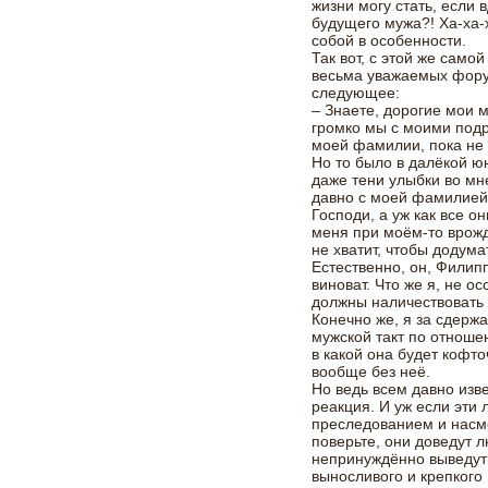
жизни могу стать, если
будущего мужа?! Ха-ха-х
собой в особенности.
Так вот, с этой же само
весьма уважаемых фору
следующее:
– Знаете, дорогие мои 
громко мы с моими под
моей фамилии, пока не 
Но то было в далёкой ю
даже тени улыбки во мн
давно с моей фамилией,
Господи, а уж как все 
меня при моём-то врож
не хватит, чтобы додума
Естественно, он, Филип
виноват. Что же я, не 
должны наличествовать
Конечно же, я за сдержан
мужской такт по отноше
в какой она будет кофто
вообще без неё.
Но ведь всем давно изв
реакция. И уж если эти
преследованием и насме
поверьте, они доведут л
непринуждённо выведут 
выносливого и крепкого 