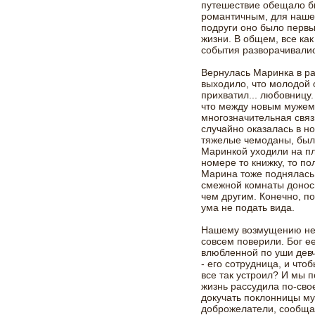
путешествие обещало б
романтичным, для наш
подруги оно было перв
жизни. В общем, все ка
события разворачивалис
Вернулась Маринка в ра
выходило, что молодой 
прихватил... любовницу
что между новым мужем
многозначительная связ
случайно оказалась в н
тяжелые чемоданы, был
Маринкой уходили на пл
номере то книжку, то по
Марина тоже поднялась 
смежной комнаты доносил
чем другим. Конечно, п
ума не подать вида.
Нашему возмущению не 
совсем поверили. Бог ее
влюбленной по уши девч
- его сотрудница, и что
все так устроил? И мы 
жизнь рассудила по-сво
докучать поклонницы м
доброжелатели, сообщая