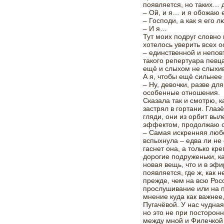
появляется, но таких… д
– Ой, и я… и я обожаю е
– Господи, а как я его 
– И я…
Тут моих подруг словно
хотелось уверить всех о
– единственной и непов
такого репертуара певца
ещё и слыхом не слыхи
А я, чтобы ещё сильнее 
– Ну, девочки, разве дл
особенные отношения.
Сказала так и смотрю, к
застрял в гортани. Глаз
гляди, они из орбит выл
эффектом, продолжаю се
– Самая искренняя люб
вспыхнула – едва ли не
гаснет она, а только кр
дорогие подруженьки, к
новая вещь, что и в эф
появляется, где ж, как 
прежде, чем на всю Рос
прослушивание или на п
мнение куда как важнее
Пугачёвой. У нас чудна
но это не при посторон
между мной и Филечкой