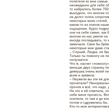
полетели ко мне самые 
неожиданно для себя об
то набралось более 750, 
выходило, что многие п
не долго толпа сопротив
некоторых моих статей,
каком-то из этапов наш
ощущение, будто подруж
они на себя самих, как 
многие из нас умели на
иногда поглядывать, то
замечали. Свои бы брёв
некоторые мне даже ст
– Слушай, Людка, не бро
Только ты помногу не пи
получается.
Что ж, насчет «помногу»
меньше двух страниц те
девчушка очень моей п
всем и заявила:
– Неужели вы эти её д
прочитали? Ненормально
прочла и всё, что надо,
На это я ей ответила, ч
себе меня прочесть. Во
осилила, то там и до ко
потом и сдружились бы.
Кто-то мои интернетовс