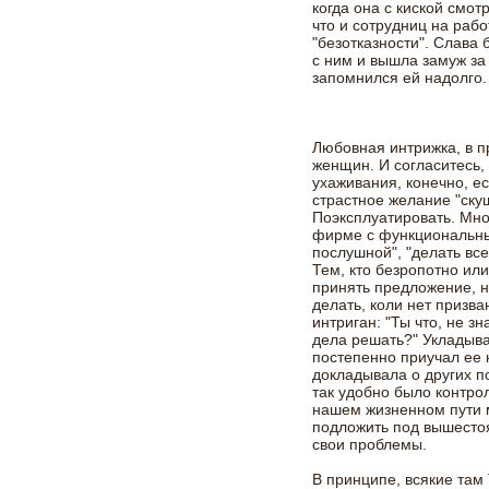
когда она с киской смот
что и сотрудниц на раб
"безотказности". Слава 
с ним и вышла замуж за
запомнился ей надолго.
Любовная интрижка, в пр
женщин. И согласитесь
ухаживания, конечно, ес
страстное желание "ску
Поэксплуатировать. Мно
фирме с функциональны
послушной", "делать все,
Тем, кто безропотно ил
принять предложение, н
делать, коли нет призва
интриган: "Ты что, не з
дела решать?" Укладыва
постепенно приучал ее 
докладывала о других п
так удобно было контро
нашем жизненном пути 
подложить под вышесто
свои проблемы.
В принципе, всякие там