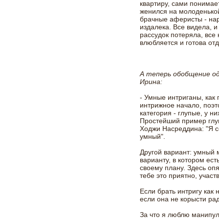
квартиру, сами понимает
женился на молоденькой
брачные аферисты - наро
издалека. Все видела, и
рассудок потеряла, все
влюбляется и готова отд
А теперь обобщение о
Ирина:
- Умные интриганы, как 
интрижное начало, поэто
категория - глупые, у ни
Простейший пример глуп
Ходжи Насреддина: "Я с
умный".
Другой вариант: умный 
варианту, в котором ест
своему плану. Здесь опя
тебе это приятно, участв
Если брать интригу как
если она не корысти рад
За что я люблю манипул