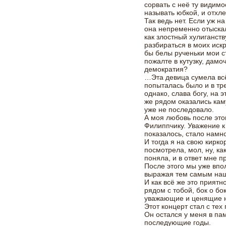
сорвать с неё ту видим
называть юбкой, и отхле
Так ведь нет. Если уж н
она непременно отыскал
как злостный хулиганст
разбираться в моих иск
бы белы рученьки мои с
пожалте в кутузку, дамо
демократия?
…Эта девица сумела всё
попыталась было и в тре
однако, слава богу, на э
же рядом оказались кам
уже не последовало.
А моя любовь после это
Филиппчику. Уважение к 
показалось, стало намн
И тогда я на свою кирк
посмотрела, мол, ну, ка
поняла, и в ответ мне 
После этого мы уже вп
выражая тем самым наш
И как всё же это приятн
рядом с тобой, бок о б
уважающие и ценящие 
Этот концерт стал с те
Он остался у меня в пам
последующие годы.