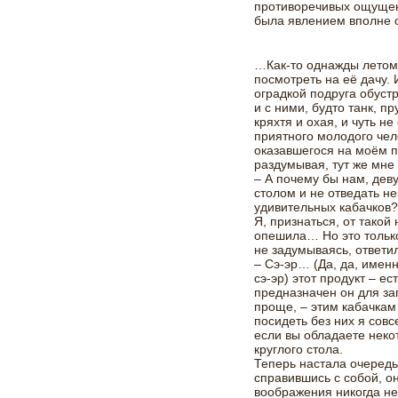
противоречивых ощущен
была явлением вполне 
…Как-то однажды летом 
посмотреть на её дачу. 
оградкой подруга обус
и с ними, будто танк, п
кряхтя и охая, и чуть н
приятного молодого чел
оказавшегося на моём пу
раздумывая, тут же мне
– А почему бы нам, дев
столом и не отведать 
удивительных кабачков
Я, признаться, от такой
опешила… Но это только
не задумываясь, ответил
– Сэ-эр… (Да, да, имен
сэ-эр) этот продукт – е
предназначен он для заг
проще, – этим кабачкам 
посидеть без них я совс
если вы обладаете неко
круглого стола.
Теперь настала очередь
справившись с собой, о
воображения никогда не 