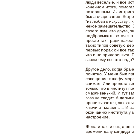
люди веселые, и все ист
конечном итоге, помог
потерянным. Их интрига
была очарования. Встре
"из любви к искусству", 
некое замешательство. 
своего лучшего друга, з
подбрасывать веточек в
просто так - ради пакост
таких типов советую де
первых порах он все та
что и не придерешься. 
зачем ему все это надо
Другое дело, когда бра
понятно. У меня был пр
совещание к шефу-морал
снимал. Или представьт
только что в институт п
смазливенький. И тут за
глаз не сводит. А дальш
прописывается, захваты
ключи от машины... И вс
окончанию института у 
настроение.
Жена и так, и сяк, а он
времени дачу кандидата