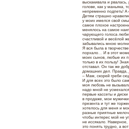
выскакивала и рвалась, 
голове, как у маньяка, 
непременно подпеть! А
Детям страшно нравилис
у моих имелся свой смыс
самое плохое настроение
менялось на самое наи
чарующего голоса люби
счастливой и весёлой ж
забывались мною молни
Я вся была в творчестве
порхало… И в этот моме
моих сынов, любые их 
только в их пользу! Зна
отставал. Он так же до
домашних дел. Правда, 
– Мам, скорей греби сю
И для всех это было са
моя любовь не вызывала
надо мной не усмехался
первые кассеты и диски
в продаже, мои мужички
презента и тут же торже
хотелось для меня и мо
разные приятные мелочи
чтобы интерес мой не у
не иссякало. Наверное, 
это понять трудно, а во