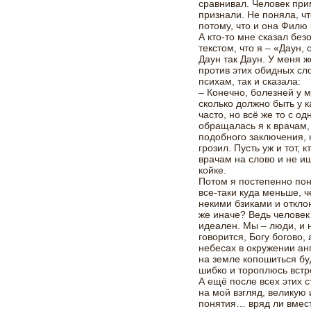
сравнивал. Человек при
признали. Не поняла, ч
потому, что и она Фил
А кто-то мне сказал без
текстом, что я – «Даун,
Даун так Даун. У меня 
против этих обидных сло
психам, так и сказала:
– Конечно, болезней у м
сколько должно быть у 
часто, но всё же то с од
обращалась я к врачам, 
подобного заключения, 
грозил. Пусть уж и тот, 
врачам на слово и не и
койке.
Потом я постепенно по
все-таки куда меньше, ч
некими бзиками и откло
же иначе? Ведь человек
идеален. Мы – люди, и 
говорится, Богу богово,
небесах в окружении анг
на земле копошиться бу
шибко и тороплюсь встр
А ещё после всех этих с
на мой взгляд, великую 
понятия… вряд ли вмест