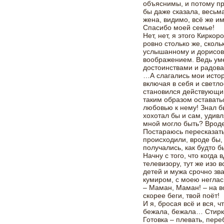
объяснимы, и потому пр
бы даже сказала, весьма
жена, видимо, всё же им
Спасибо моей семье!
Нет, нет, я этого Кирко
ровно столько же, сколь
услышанному и дорисов
воображением. Ведь ум
достоинствами и радова
…А слагались мои истор
включая в себя и светл
становился действующи
таким образом оставать
любовью к нему! Знал б
хохотал бы и сам, удивл
мной могло быть? Вроде
Постараюсь пересказать
происходили, вроде бы, 
получались, как будто б
Начну с того, что когда 
телевизору, тут же изо 
детей и мужа срочно зв
кумиром, с моею негла
– Маман, Маман! – на вс
скорее беги, твой поёт!
И я, бросая всё и вся, ч
бежала, бежала… Стирка
Готовка – плевать, пере