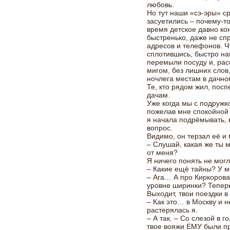
любовь.
Но тут наши «сэ-эры» с
засуетились – почему-то
время детское давно ко
быстренько, даже не спр
адресов и телефонов. Ч
сплотившись, быстро на
перемыли посуду и, рас
мигом, без лишних слов
ночлега местам в дачно
Те, кто рядом жил, пос
дачам.
Уже когда мы с подружк
пожелав мне спокойной н
я начала подрёмывать, в
вопрос.
Видимо, он терзал её и 
– Слушай, какая же ты 
от меня?
Я ничего понять не могл
– Какие ещё тайны? У м
– Ага… А про Киркорова
уровне ширинки? Теперь
Выходит, твои поездки в
– Как это… в Москву и н
растерялась я.
– А так. – Со слезой в г
твое вояжи ЕМУ были п