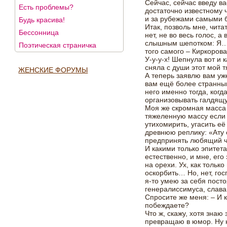
Сейчас, сейчас введу ва
Есть проблемы?
достаточно известному ч
и за рубежами самыми 
Будь красива!
Итак, позволь мне, чита
Бессонница
нет, не во весь голос, а
слышным шепотком: Я…
Поэтическая страничка
того самого – Киркорова
У-у-у-х! Шепнула вот и к
сняла с души этот мой т
ЖЕНСКИЕ ФОРУМЫ
А теперь заявлю вам уже
вам ещё более странным
него именно тогда, ког
организовывать галдящ
Моя же скромная масса 
тяжеленную массу если и
утихомирить, угасить её
древнюю реплику: «Ату е
предпринять любящий 
И какими только эпитета
естественно, и мне, ег
на орехи. Ух, как тольк
оскорбить… Но, нет, гос
я-то умею за себя пост
генералиссимуса, слава
Спросите же меня: – И 
побеждаете?
Что ж, скажу, хотя знаю 
превращаю в юмор. Ну н