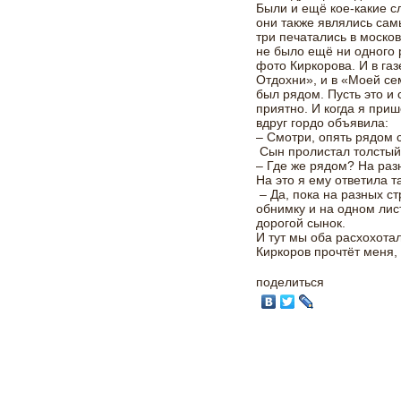
Были и ещё кое-какие с
они также являлись сам
три печатались в москов
не было ещё ни одного 
фото Киркорова. И в газ
Отдохни», и в «Моей се
был рядом. Пусть это и 
приятно. И когда я при
вдруг гордо объявила:
– Смотри, опять рядом 
Сын пролистал толстый 
– Где же рядом? На ра
На это я ему ответила та
– Да, пока на разных ст
обнимку и на одном лист
дорогой сынок.
И тут мы оба расхохотал
Киркоров прочтёт меня, 
поделиться