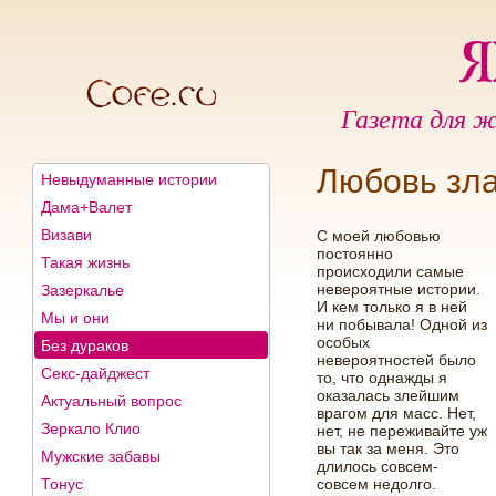
Газета для ж
Любовь зл
Невыдуманные истории
Дама+Валет
Визави
С моей любовью
постоянно
Такая жизнь
происходили самые
невероятные истории.
Зазеркалье
И кем только я в ней
Мы и они
ни побывала! Одной из
особых
Без дураков
невероятностей было
Секс-дайджест
то, что однажды я
оказалась злейшим
Актуальный вопрос
врагом для масс. Нет,
Зеркало Клио
нет, не переживайте уж
вы так за меня. Это
Мужские забавы
длилось совсем-
Тонус
совсем недолго.