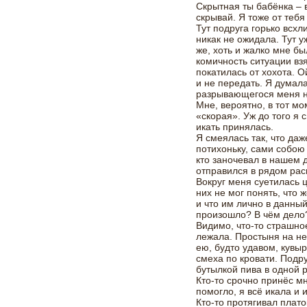
Скрытная ты бабёнка – в
скрывай. Я тоже от тебя
Тут подруга горько всх
никак не ожидала. Тут уж
же, хоть и жалко мне бы
комичность ситуации взя
покатилась от хохота. О
и не передать. Я думала
разрывающегося меня н
Мне, вероятно, в тот м
«скорая». Уж до того я 
икать принялась.
Я смеялась так, что даж
потихоньку, сами собою
кто заночевал в нашем 
отправился в рядом ра
Вокруг меня суетилась 
них не мог понять, что 
и что им лично в данны
произошло? В чём дело
Видимо, что-то страшное
лежала. Простыня на ней
ею, будто удавом, кувы
смеха по кровати. Подр
бутылкой пива в одной 
Кто-то срочно принёс мн
помогло, я всё икала и 
Кто-то протягивал плато