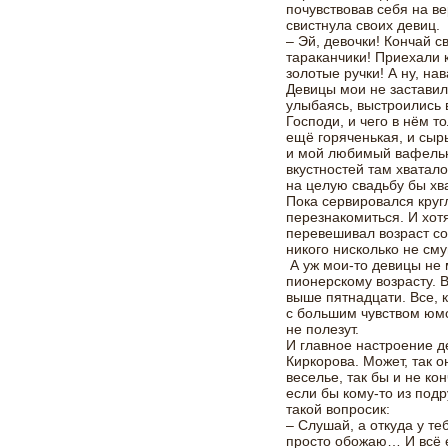
почувствовав себя на в
свистнула своих девиц.
– Эй, девочки! Кончай с
тараканчики! Приехали 
золотые ручки! А ну, на
Девицы мои не заставил
улыбаясь, выстроились 
Господи, и чего в нём т
ещё горяченькая, и сыр
и мой любимый вафельн
вкустностей там хватал
на целую свадьбу бы хв
Пока сервировался круг
перезнакомиться. И хот
перевешивал возраст с
никого нисколько не см
А уж мои-то девицы не 
пионерскому возрасту. В
выше пятнадцати. Все, к
с большим чувством юмо
не полезут.
И главное настроение д
Киркорова. Может, так 
веселье, так бы и не ко
если бы кому-то из под
такой вопросик:
– Слушай, а откуда у те
просто обожаю… И всё е