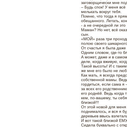
заговорщически мне по
– Будь спок! У меня вс
мелькать вокруг тебя.
Помню, что тогда я прям
обещанного. Летать, кон
- а не очередной ли это
Маман? Но нет, всё оказ
сын.
«МОЙ» раза три проходи
полою своего шикарного
От счастья я была даже
Одним словом, где-то бл
А может, даже и в само
деле, когда вживую, когд
Такой высоты! И с таким
же мне его было не люб
Как мать, я всегда пред
собственной мамы. Ведь
гордиться, если сама я 
за всех его родственник
его роднёй. Ведь когда 
кем, по-вашему, ты себ
близкой!!!
От этой новой для меня
поднималось, и вся я б
деревьев ввысь взлетал
И вот такой близкой ЕМУ
Сидела буквально с отк