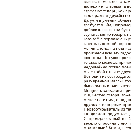
вызывать же кого-то там
далеко не то время, а в
стреляют теперь, как пра
киллерами я дружбы не 
Да уж и в умении обиде
требуется. Им, наприме
добавить всего три бук
звучать, мягко говоря, н
кого всё в порядке с к
касательно моей персон
же, читатель, на подпи
произнеси всю эту гадост
шепотом. Что уже произ
то смело можешь причис
недоумённо пожал плеч
мы с тобой отныне друзь
Вот один из сострадател
разъярённой массы, тож
было очень и очень весе
Мощно, с кавказким при
И я, честно говоря, тож
менее не с ним, а над н
дружок, что первым при
Первооткрыватель из те
кто до этого додумался
Я, прежде чем выйти в 1
весело спросила у них, 
мои милые? Кем я, несч