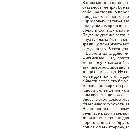
В этом месте я нарочно
оказалось, не зря. Все 
собой растерянно перег
предположить про какие
Киркоровым. Я также з
подружки-юмористки, те,
области фантазии, как
Пауза не должна затяги
пауза должна быть воис
зрелищу померкнуть мож
самую паузу. Вздохнула 
– Вы же знаете, девочки
Фильчик мой – ну, совсе
меня получился какой-т
так гипертрофировано, 
танцах – и всё тут. Ну с
мои и до плеч его не до
области пояса его брюк 
молнию на ширинке разг
говорится, выше пупка и
ним всласть, девочки.
Здесь, в этом самом мес
гомерического хохота. 
Я и не поняла… Почему
речи, все разом заёрза
тишина повисла над дач
переговариваться друг с
пошла к магнитофону, ч