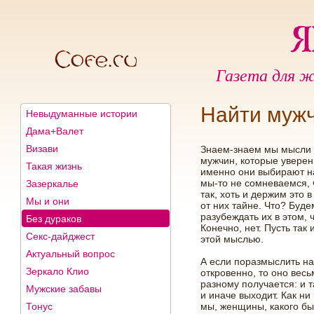
Газета для ж
Найти муж
Невыдуманные истории
Дама+Валет
Визави
Знаем-знаем мы мысли 
мужчин, которые уверен
Такая жизнь
именно они выбирают н
мы-то не сомневаемся, 
Зазеркалье
так, хоть и держим это 
Мы и они
от них тайне. Что? Буде
разубеждать их в этом, 
Без дураков
Конечно, нет. Пусть так 
Секс-дайджест
этой мыслью.
Актуальный вопрос
А если поразмыслить на
Зеркало Клио
откровенно, то оно весь
разному получается: и т
Мужские забавы
и иначе выходит. Как ни 
Тонус
мы, женщины, какого бы