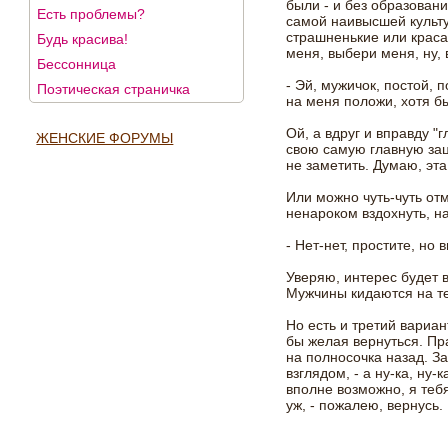
были - и без образовани
Есть проблемы?
самой наивысшей культ
страшненькие или краса
Будь красива!
меня, выбери меня, ну,
Бессонница
- Эй, мужичок, постой, п
Поэтическая страничка
на меня положи, хотя б
Ой, а вдруг и вправду "г
ЖЕНСКИЕ ФОРУМЫ
свою самую главную зац
не заметить. Думаю, эт
Или можно чуть-чуть отм
ненароком вздохнуть, н
- Нет-нет, простите, но 
Уверяю, интерес будет 
Мужчины кидаются на тех
Но есть и третий вариант
бы желая вернуться. Пра
на полносочка назад. З
взглядом, - а ну-ка, ну-
вполне возможно, я тебя
уж, - пожалею, вернусь.