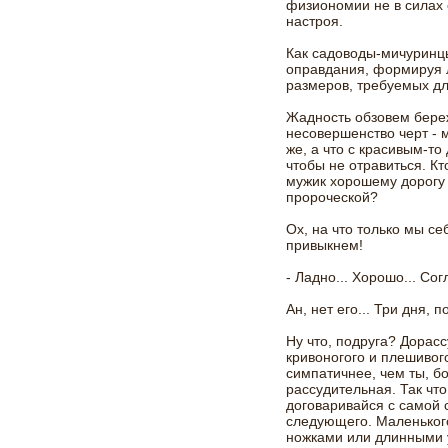
физиономии не в силах 
настроя.
Как садоводы-мичуринцы
оправдания, формируя 
размеров, требуемых д
Жадность обзовем береж
несовершенство черт - м
же, а что с красивым-то
чтобы не отравиться. Кт
мужик хорошему дорогу 
пророческой?
Ох, на что только мы се
привыкнем!
- Ладно... Хорошо... Сог
Ан, нет его... Три дня, 
Ну что, подруга? Дорас
кривоногого и плешивого
симпатичнее, чем ты, б
рассудительная. Так что
договаривайся с самой 
следующего. Маленького
ножками или длинными у