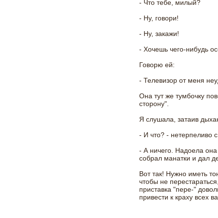
- Что тебе, милый?
- Ну, говори!
- Ну, закажи!
- Хочешь чего-нибудь ос
Говорю ей:
- Телевизор от меня неу
Она тут же тумбочку по
сторону".
Я слушала, затаив дыха
- И что? - нетерпеливо 
- А ничего. Надоела он
собрал манатки и дал д
Вот так! Нужно иметь т
чтобы не перестараться
приставка "пере-" дово
привести к краху всех в