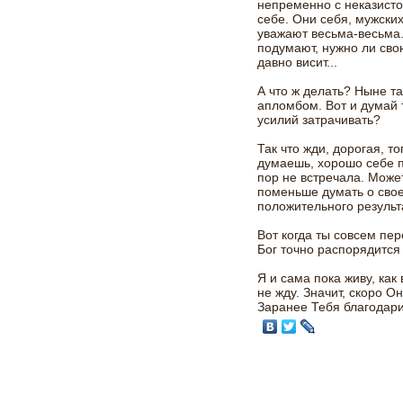
непременно с неказист
себе. Они себя, мужски
уважают весьма-весьма.
подумают, нужно ли сво
давно висит...
А что ж делать? Ныне т
апломбом. Вот и думай т
усилий затрачивать?
Так что жди, дорогая, т
думаешь, хорошо себе п
пор не встречала. Может
поменьше думать о свое
положительного результ
Вот когда ты совсем пер
Бог точно распорядится 
Я и сама пока живу, как 
не жду. Значит, скоро О
Заранее Тебя благодари