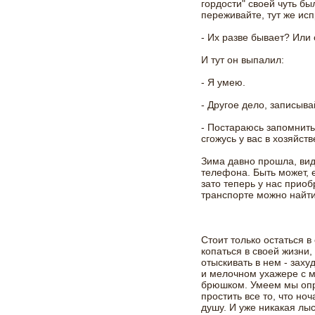
гордости" своей чуть бы
переживайте, тут же ис
- Их разве бывает? Или
И тут он выпалил:
- Я умею.
- Другое дело, записыв
- Постараюсь запомнить
сгожусь у вас в хозяйств
Зима давно прошла, ви
телефона. Быть может, е
зато теперь у нас приоб
транспорте можно найти
Стоит только остаться в
копаться в своей жизни,
отыскивать в нем - зах
и мелочном ухажере с 
брюшком. Умеем мы опр
простить все то, что но
душу. И уже никакая лы