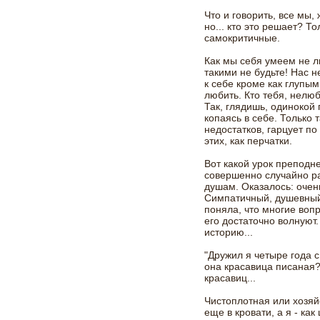
Что и говорить, все мы
но... кто это решает? Т
самокритичные.
Как мы себя умеем не л
такими не будьте! Нас 
к себе кроме как глупым
любить. Кто тебя, нелю
Так, глядишь, одинокой
копаясь в себе. Только т
недостатков, гарцует по
этих, как перчатки.
Вот какой урок преподн
совершенно случайно ра
душам. Оказалось: очен
Симпатичный, душевный
поняла, что многие воп
его достаточно волнуют
историю...
"Дружил я четыре года 
она красавица писаная? 
красавиц...
Чистоплотная или хозяй
еще в кровати, а я - как