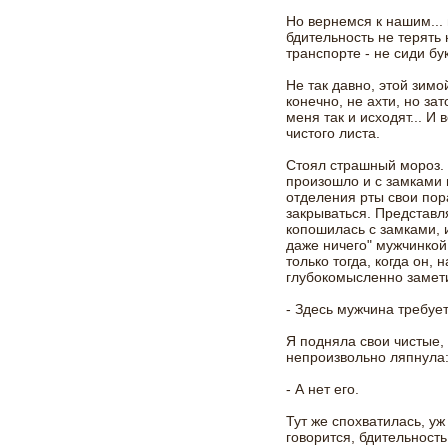
Но вернемся к нашим...
бдительность не терять 
транспорте - не сиди бу
Не так давно, этой зимо
конечно, не ахти, но зат
меня так и исходят... И 
чистого листа.
Стоял страшный мороз. 
произошло и с замками 
отделения рты свои пор
закрываться. Представл
копошилась с замками, и
даже ничего" мужчинкой.
только тогда, когда он,
глубокомысленно замет
- Здесь мужчина требует
Я подняла свои чистые,
непроизвольно ляпнула
- А нет его.
Тут же спохватилась, уж
говорится, бдительность