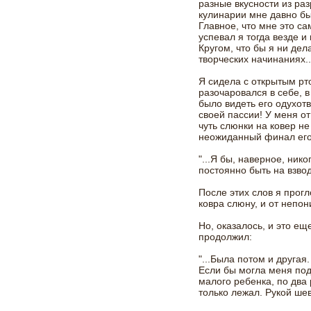
разные вкусности из раз
кулинарии мне давно бы
Главное, что мне это са
успевал я тогда везде и
Кругом, что бы я ни дел
творческих начинаниях..
Я сидела с открытым рто
разочаровался в себе, в
было видеть его одухотв
своей пассии! У меня от
чуть слюнки на ковер не
неожиданный финал его
"...Я бы, наверное, нико
постоянно быть на взво
После этих слов я прог
ковра слюну, и от непо
Но, оказалось, и это ещ
продолжил:
"...Была потом и другая
Если бы могла меня подн
малого ребенка, по два 
только лежал. Рукой шев