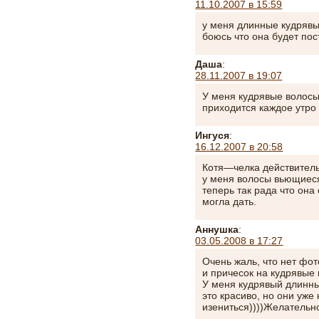
11.10.2007 в 15:59
у меня длинные кудрявы
боюсь что она будет пос
Даша
:
28.11.2007 в 19:07
У меня кудрявые волосы 
приходится каждое утро
Ингуся
:
16.12.2007 в 20:58
Котя—челка действитель
у меня волосы вьющиеся
теперь так рада что она 
могла дать.
Аннушка
:
03.05.2008 в 17:27
Очень жаль, что нет фо
и причесок на кудрявые
У меня кудрявый длинны
это красиво, но они уже
изениться))))Желательн