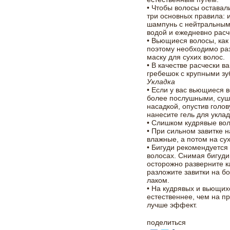
• Чтобы волосы остава
три основных правила:
шампунь с нейтральным
водой и ежедневно расче
• Вьющиеся волосы, как
поэтому необходимо ра
маску для сухих волос.
• В качестве расчески 
гребешок с крупными зу
Укладка
• Если у вас вьющиеся 
более послушными, суш
насадкой, опустив голов
нанесите гель для уклад
• Слишком кудрявые во
• При сильном завитке н
влажные, а потом на су
• Бигуди рекомендуется
волосах. Снимая бигуди,
осторожно разверните к
разложите завитки на б
лаком.
• На кудрявых и вьющи
естественнее, чем на п
лучше эффект.
поделиться