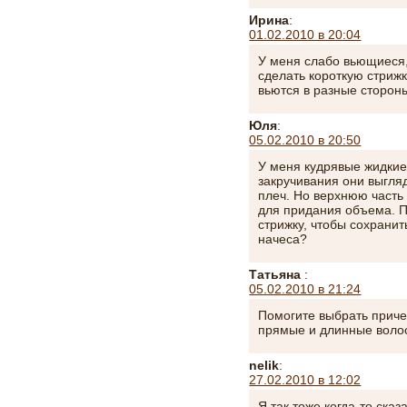
Ирина
:
01.02.2010 в 20:04
У меня слабо вьющиеся,
сделать короткую стрижку
вьются в разные сторон
Юля
:
05.02.2010 в 20:50
У меня кудрявые жидкие 
закручивания они выгля
плеч. Но верхнюю часть
для придания объема. П
стрижку, чтобы сохранит
начеса?
Татьяна
:
05.02.2010 в 21:24
Помогите выбрать приче
прямые и длинные воло
nelik
:
27.02.2010 в 12:02
Я так тоже когда-то ска