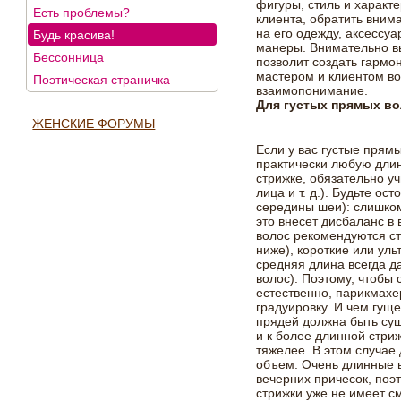
фигуры, стиль и характ
Есть проблемы?
клиента, обратить вним
на его одежду, аксессуа
Будь красива!
манеры. Внимательно в
Бессонница
позволит создать гармо
мастером и клиентом во
Поэтическая страничка
взаимопонимание.
Для густых прямых в
ЖЕНСКИЕ ФОРУМЫ
Если у вас густые прям
практически любую длин
стрижке, обязательно у
лица и т. д.). Будьте о
середины шеи): слишком
это внесет дисбаланс в
волос рекомендуются ст
ниже), короткие или ул
средняя длина всегда д
волос). Поэтому, чтобы
естественно, парикмахе
градуировку. И чем гущ
прядей должна быть су
и к более длинной стри
тяжелее. В этом случае
объем. Очень длинные 
вечерних причесок, поэ
стрижки уже не имеет с