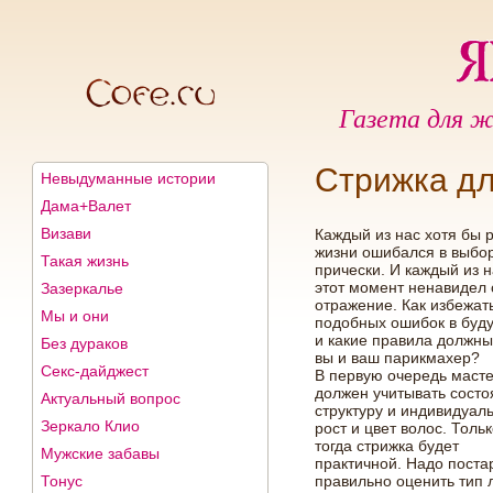
Газета для ж
Стрижка дл
Невыдуманные истории
Дама+Валет
Визави
Каждый из нас хотя бы р
жизни ошибался в выбо
Такая жизнь
прически. И каждый из н
этот момент ненавидел 
Зазеркалье
отражение. Как избежат
Мы и они
подобных ошибок в бу
и какие правила должны
Без дураков
вы и ваш парикмахер?
Секс-дайджест
В первую очередь маст
должен учитывать состо
Актуальный вопрос
структуру и индивидуал
Зеркало Клио
рост и цвет волос. Толь
тогда стрижка будет
Мужские забавы
практичной. Надо поста
Тонус
правильно оценить тип 