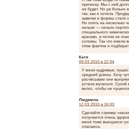
прическу. Мы с ней долг
не будет. Но уж больно 
так, как я хотела. Прод
завитки и формы стало 
Но опять на несколько 
нельзя — сильно портят
специального химическ
красиво, а потом не по
соломы. Так что ежели 
этим фактом и подбират
Катя
:
09.03.2010 в 22:04
У меня кудрявые, пушис
средней длины. Хочу чут
расчёсываю они выпрям
устала мучаться. Сухой 
волос, чтобы не пушился
Людмила
:
12.03.2010 в 16:03
Сделайте стрижку «каска
получается очень здоров
меня тоже вьющиеся гус
спасаюсь.