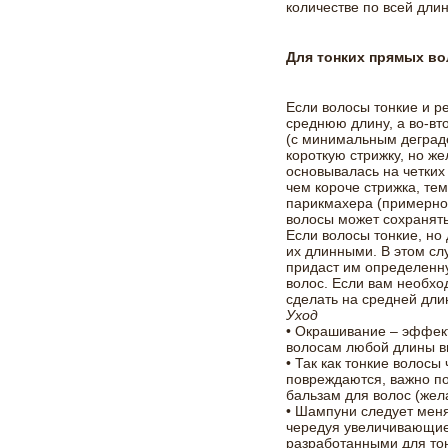
количестве по всей длин
Для тонких прямых в
Если волосы тонкие и р
среднюю длину, а во-вт
(с минимальным деграде
короткую стрижку, но же
основывалась на четких 
чем короче стрижка, те
парикмахера (примерно 
волосы может сохранять
Если волосы тонкие, но 
их длинными. В этом с
придаст им определенн
волос. Если вам необхо
сделать на средней дли
Уход
• Окрашивание – эффек
волосам любой длины в
• Так как тонкие волосы
повреждаются, важно по
бальзам для волос (же
• Шампуни следует меня
чередуя увеличивающие
разработанными для то