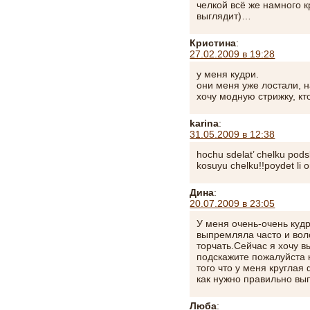
челкой всё же намного к
выглядит)…
Кристина
:
27.02.2009 в 19:28
у меня кудри.
они меня уже лостали, н
хочу модную стрижку, кт
karina
:
31.05.2009 в 12:38
hochu sdelat’ chelku podsk
kosuyu chelku!!poydet li
Дина
:
20.07.2009 в 23:05
У меня очень-очень куд
выпремляла часто и вол
торчать.Сейчас я хочу 
подскажите пожалуйста 
того что у меня кругла
как нужно правильно вы
Люба
: