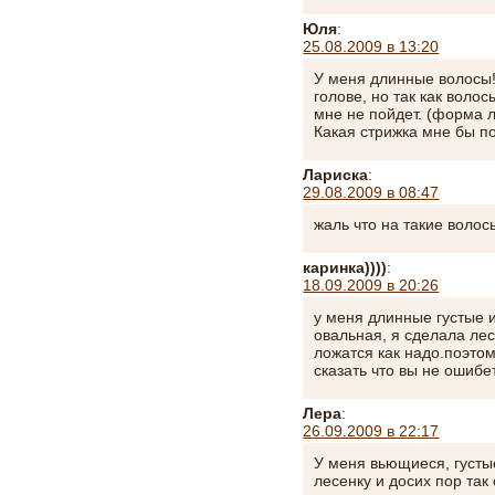
Юля
:
25.08.2009 в 13:20
У меня длинные волосы!
голове, но так как воло
мне не пойдет. (форма 
Какая стрижка мне бы 
Лариска
:
29.08.2009 в 08:47
жаль что на такие волос
каринка))))
:
18.09.2009 в 20:26
у меня длинные густые
овальная, я сделала ле
ложатся как надо.поэтом
сказать что вы не ошибет
Лера
:
26.09.2009 в 22:17
У меня вьющиеся, густые
лесенку и досих пор так 