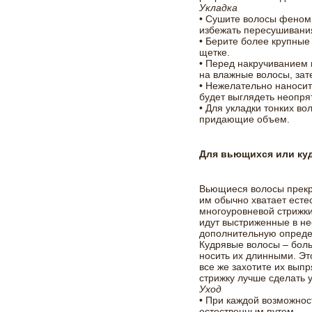
Укладка
• Сушите волосы феном 
избежать пересушивания
• Берите более крупные
щетке.
• Перед накручиванием 
на влажные волосы, за
• Нежелательно наносит
будет выглядеть неопря
• Для укладки тонких в
придающие объем.
Для вьющихся или ку
Вьющиеся волосы прекра
им обычно хватает есте
многоуровневой стрижк
идут выстриженные в н
дополнительную опреде
Кудрявые волосы – боль
носить их длинными. Эт
все же захотите их выпр
стрижку лучше сделать 
Уход
• При каждой возможнос
естественным путем.