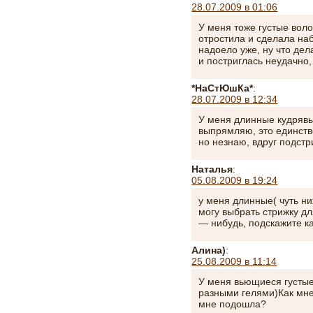
28.07.2009 в 01:06
У меня тоже густые вол
отростила и сделала на
надоело уже, ну что дел
и постриглась неудачно
*НаСтЮшКа*
:
28.07.2009 в 12:34
У меня длинные кудрявы
выпрямляю, это единств
но незнаю, вдруг подстр
Наталья
:
05.08.2009 в 19:24
у меня длинные( чуть ни
могу выбрать стрижку д
— нибудь, подскажите ка
Алина)
:
25.08.2009 в 11:14
У меня вьющиеся густые
разными гелями)Как мне
мне подошла?