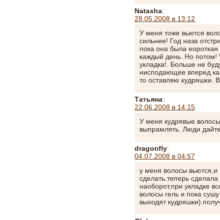
Natasha
:
28.05.2008 в 13:12
У меня тоже вьются вол
сильнее! Год наза отстр
пока она была еороткая 
каждый день. Но потом!
укладка!. Больше не буд
нисподающее вперед ка
то оставляю кудряшки. В
Татьяна
:
22.06.2008 в 14:15
У меня кудрявые волосы
выпрамлять. Люди дайте
dragonfly
:
04.07.2008 в 04:57
у меня волосы вьются,и 
сделать.теперь сделала
наоборот,при укладке в
волосы гель и пока суш
выходят кудряшки).получ