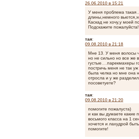
26.06.2010 в 15:21
У меня проблема такая
длины,немного вьются,х
Каскад не хочу,у моей п
Подскажите пожалуйста!
тая
:
09.08.2010 в 21:18
Мне 13. У меня волосы 
но не сильно но все же
густые….парекмахеры го
постричь меня не так уж
была челка но мне она 
отросла и у же разделила
посоветуете?
тая
:
09.08.2010 в 21:20
помогите пожалуста)
и как вы думаете какие 
восьмого класса на 1 с
хочется и лахудрой быть
помогите!