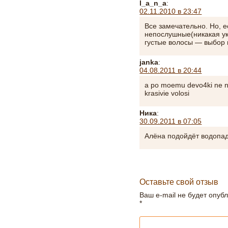
l_a_n_a
:
02.11.2010 в 23:47
Все замечательно. Но, е
непослушные(никакая ук
густые волосы — выбор 
janka
:
04.08.2011 в 20:44
a po moemu devo4ki ne nu
krasivie volosi
Ника
:
30.09.2011 в 07:05
Алёна подойдёт водопа
Оставьте свой отзыв
Ваш e-mail не будет опуб
*