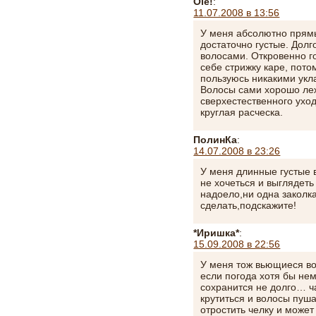
Ole!
:
11.07.2008 в 13:56
У меня абсолютно прямы
достаточно густые. Дол
волосами. Откровенно г
себе стрижку каре, пото
пользуюсь никакими ук
Волосы сами хорошо леж
сверхестественного ухо
круглая расческа.
ПолинКа
:
14.07.2008 в 23:26
У меня длинные густые в
не хочеться и выглядет
надоело,ни одна заколка
сделать,подскажите!
*Иришка*
:
15.09.2008 в 22:56
У меня тож вьющиеся вол
если погода хотя бы нем
сохранится не долго… ч
крутиться и волосы пуш
отростить челку и может