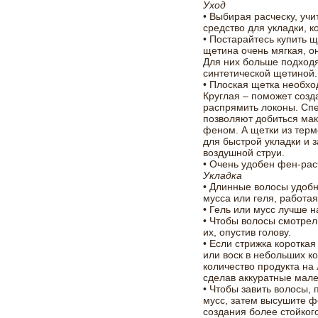
Уход
• Выбирая расческу, учи
средство для укладки, 
• Постарайтесь купить 
щетина очень мягкая, о
Для них больше подходя
синтетической щетиной.
• Плоская щетка необхо
Круглая – поможет созда
распрямить локоны. Сп
позволяют добиться ма
феном. А щетки из тер
для быстрой укладки и з
воздушной струи.
• Очень удобен фен-рас
Укладка
• Длинные волосы удоб
мусса или геля, работа
• Гель или мусс лучше 
• Чтобы волосы смотрел
их, опустив голову.
• Если стрижка короткая
или воск в небольших к
количество продукта на
сделав аккуратные мале
• Чтобы завить волосы,
мусс, затем высушите ф
создания более стойког