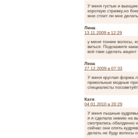
У меня густые и вьющие
короткую стрижку,но бою
мне стоит ли мне делать
Лина
:
13.11.2009 в 12:29
у меня тонкие волосы, 
виться. Подскажите кака
всё-таки сделать акцент
Лена
:
27.12.2009 в 07:33
У меня круглая форма л
прикольные модные прич
специалисты посоветуй
Катя
:
04.01.2010 в 20:29
У меня пышные кудрявы
я я сделала химию на 
смотрелись обалденно н
сейчас они опять кудря
делать не буду волосы о