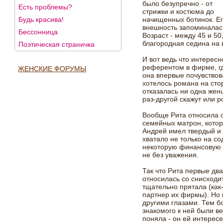
было безупречно - от
Есть проблемы?
стрижки и костюма до
Будь красива!
начищенных ботинок. Е
внешность запоминалас
Бессонница
Возраст - между 45 и 50
благородная седина на в
Поэтическая страничка
И вот ведь что интересн
референтом в фирме, г
ЖЕНСКИЕ ФОРУМЫ
она впервые почувствова
хотелось романа на сто
отказалась ни одна жен
раз-другой скажут или р
Вообще Рита относила с
семейных матрон, котор
Андрей имел твердый и 
хватало не только на с
некоторую финансовую 
не без уважения.
Так что Рита первые дв
относилась со снисходи
тщательно прятала (как
партнер их фирмы). Но 
другими глазами. Тем б
знакомого к ней были в
поняла - он ей интересе