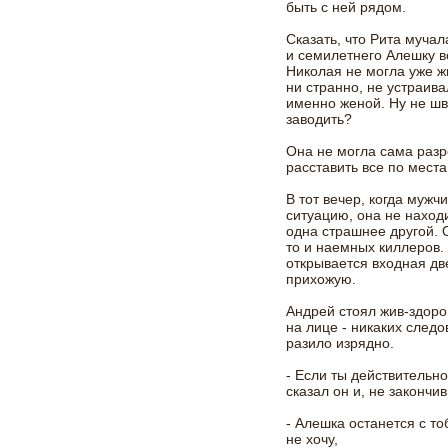
быть с ней рядом.
Сказать, что Рита мучал
и семилетнего Алешку во
Николая не могла уже ж
ни странно, не устраива
именно женой. Ну не шв
заводить?
Она не могла сама разр
расставить все по мест
В тот вечер, когда мужч
ситуацию, она не наход
одна страшнее другой. 
то и наемных киллеров.
открывается входная дв
прихожую.
Андрей стоял жив-здоро
на лице - никаких следо
разило изрядно.
- Если ты действительно
сказал он и, не закончив
- Алешка останется с то
не хочу,