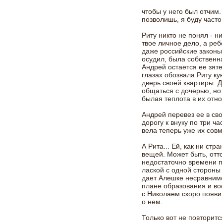
чтобы у него был отчим.
позволишь, я буду часто
Риту никто не понял - н
твое личное дело, а ре
даже российские законы
осудил, была собственна
Андрей остается ее зяте
глазах обозвала Риту к
дверь своей квартиры. 
общаться с дочерью, но
былая теплота в их отно
Андрей перевез ее в сво
дорогу к внуку по три ч
вела теперь уже их совм
А Рита... Ей, как ни ст
вещей. Может быть, отто
недостаточно времени п
лаской с одной стороны
дает Алешке несравнимо
плане образования и вос
с Николаем скоро появи
о нем.
Только вот не повторитс