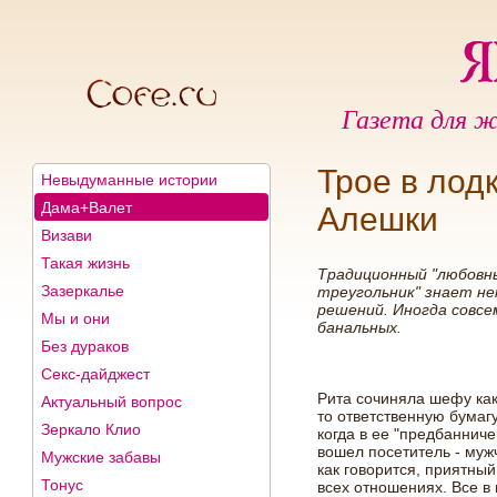
Газета для ж
Трое в лод
Невыдуманные истории
Дама+Валет
Алешки
Визави
Такая жизнь
Традиционный "любовн
Зазеркалье
треугольник" знает н
решений. Иногда совсе
Мы и они
банальных.
Без дураков
Секс-дайджест
Рита сочиняла шефу ка
Актуальный вопрос
то ответственную бумагу
Зеркало Клио
когда в ее "предбанниче
вошел посетитель - муж
Мужские забавы
как говорится, приятный
Тонус
всех отношениях. Все в