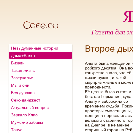
Газета для ж
Второе ды
Невыдуманные истории
Дама+Валет
Визави
Анюта была женщиной н
робкого десятка. Она вс
Такая жизнь
конкретно знала, что ей 
жизни нужно, и какой
Зазеркалье
сюрприз жизнь ей може
Мы и они
преподнести.
Её целью была сытая и
Без дураков
богатая Германия, куда
Секс-дайджест
Анюту и забросила со
временем судьба. Поки
Актуальный вопрос
просторы смоленщины,
Зеркало Клио
женщина переселилась 
великого старинного го
Мужские забавы
на Днепре, в не менее
Тонус
старинный город на Рей