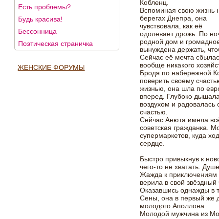
Кобленц.
Есть проблемы?
Вспоминая свою жизнь 
берегах Днепра, она
Будь красива!
чувствовала, как её
Бессонница
одолевает дрожь. По н
родной дом и громадное
Поэтическая страничка
вынуждена держать, чт
Сейчас её мечта сбылась
вообще никакого хозяйс
ЖЕНСКИЕ ФОРУМЫ
Бродя по набережной Ко
поверить своему счасть
жизнью, она шла по евр
вперед. Глубоко дышал
воздухом и радовалась
счастью.
Сейчас Анюта имела всё
советская гражданка. М
супермаркетов, куда хо
сердце.
Быстро привыкнув к нов
чего-то не хватать. Ду
Жажда к приключениям о
верила в свой звёздный 
Оказавшись однажды в т
Сены, она в первый же 
молодого Аполлона.
Молодой мужчина из Мо