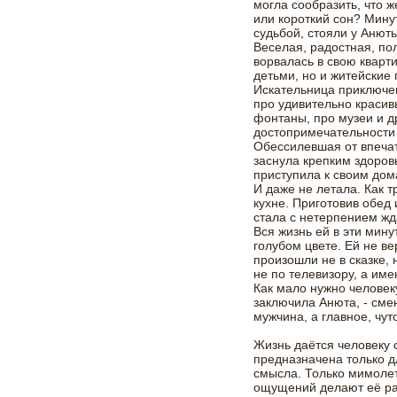
могла сообразить, что ж
или короткий сон? Мину
судьбой, стояли у Анют
Веселая, радостная, пол
ворвалась в свою кварти
детьми, но и житейские
Искательница приключен
про удивительно красив
фонтаны, про музеи и 
достопримечательности
Обессилевшая от впечат
заснула крепким здоров
приступила к своим до
И даже не летала. Как 
кухне. Приготовив обед
стала с нетерпением жд
Вся жизнь ей в эти мину
голубом цвете. Ей не в
произошли не в сказке,
не по телевизору, а име
Как мало нужно человеку
заключила Анюта, - сме
мужчина, а главное, чут
Жизнь даётся человеку 
предназначена только д
смысла. Только мимоле
ощущений делают её ра