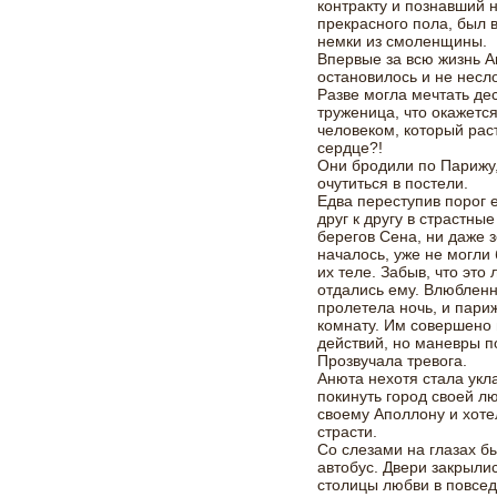
контракту и познавший 
прекрасного пола, был
немки из смоленщины.
Впервые за всю жизнь А
остановилось и не несл
Разве могла мечтать де
труженица, что окажется
человеком, который рас
сердце?!
Они бродили по Парижу,
очутиться в постели.
Едва переступив порог 
друг к другу в страстны
берегов Сена, ни даже 
началось, уже не могли 
их теле. Забыв, что эт
отдались ему. Влюбленн
пролетела ночь, и пари
комнату. Им совершено 
действий, но маневры п
Прозвучала тревога.
Анюта нехотя стала укл
покинуть город своей л
своему Аполлону и хотел
страсти.
Со слезами на глазах б
автобус. Двери закрылис
столицы любви в повсед