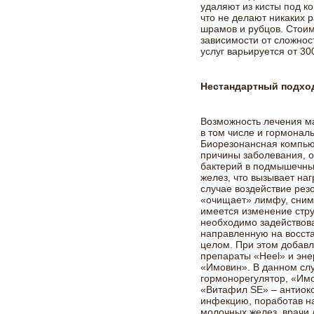
удаляют из кисты под к
что не делают никаких р
шрамов и рубцов. Стоим
зависимости от сложно
услуг варьируется от 30
Нестандартный подхо
Возможность лечения ма
в том числе и гормонал
Биорезонансная компью
причины заболевания, од
бактерий в подмышечны
желез, что вызывает на
случае воздействие рез
«очищает» лимфу, снима
имеется изменение стру
необходимо задействов
направленную на восста
целом. При этом добав
препараты «Heel» и эн
«Имовин». В данном сл
гормонорегулятор, «Им
«Витафил SE» – антиокс
инфекцию, поработав на
молочных желез, врачи 