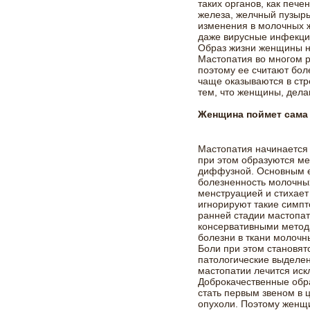
таких органов, как печ
железа, желчный пузырь
изменения в молочных ж
даже вирусные инфекции
Образ жизни женщины н
Мастопатия во многом р
поэтому ее считают бо
чаще оказываются в стр
тем, что женщины, дела
Женщина поймет сама
Мастопатия начинается 
при этом образуются ме
диффузной. Основным 
болезненность молочных
менструацией и стихае
игнорируют такие симпт
ранней стадии мастопа
консервативными метод
болезни в ткани молочн
Боли при этом становя
патологические выделен
мастопатии лечится ис
Доброкачественные обр
стать первым звеном в 
опухоли. Поэтому женщи