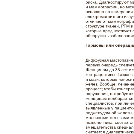
риска. Диагностируют 
и маммографии, но мож
основана на измерении 
электромагнитного излу
отличие от маммографи
структуре тканей, РТМ 
которые предшествуют 
обнаружить заболевание
Гормоны или операци
Диффузная мастопатия 
первую очередь следует
Женщинам до 35 лет с 
контрацептивы. Также 
и мази, которые нанося
желез. Вообще, лечени
процесс; чтобы консер
нарушения, потребуется
женщинам подбирается 
специалистов, при лече
выявленные у пациентк
поджелудочной железы, 
молочными железами мо
позвоночника, соответст
вмешательства специал
считается диапевтическ