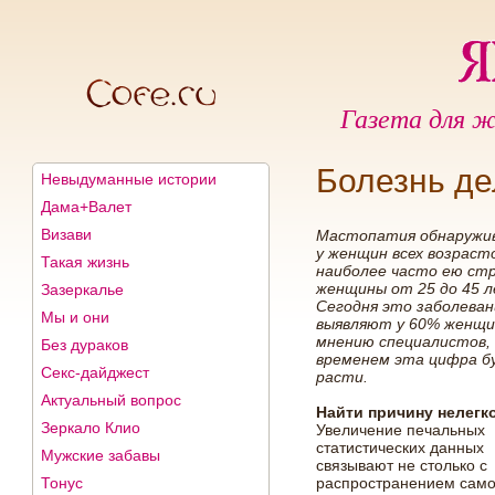
Газета для ж
Болезнь д
Невыдуманные истории
Дама+Валет
Визави
Мастопатия обнаружи
у женщин всех возрасто
Такая жизнь
наиболее часто ею с
женщины от 25 до 45 л
Зазеркалье
Сегодня это заболеван
Мы и они
выявляют у 60% женщин
мнению специалистов, 
Без дураков
временем эта цифра б
Секс-дайджест
расти.
Актуальный вопрос
Найти причину нелегк
Зеркало Клио
Увеличение печальных
статистических данных
Мужские забавы
связывают не столько с
Тонус
распространением само