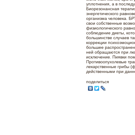
уплотнения, а в после
Биорезонансная терапи
энергетического равнов
организма человека. БР
свои собственные возм
физиологического равно
соблюдение диеты, кот
большинстве случаев та
коррекции психоэмоцион
большее распространени
ней обращаются при лю
исключение. Пиявки пом
Противоопухолевые тра
лекарственные грибы (ф
действенными при данн
поделиться