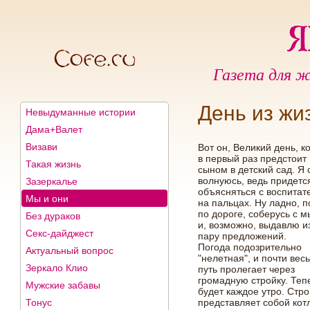
Газета для ж
День из жи
Невыдуманные истории
Дама+Валет
Визави
Вот он, Великий день, к
в первый раз предстоит 
Такая жизнь
сыном в детский сад. Я 
волнуюсь, ведь придетс
Зазеркалье
объясняться с воспита
Мы и они
на пальцах. Ну ладно, 
по дороге, соберусь с 
Без дураков
и, возможно, выдавлю и
Секс-дайджест
пару предложений.
Погода подозрительно
Актуальный вопрос
"нелетная", и почти вес
Зеркало Клио
путь пролегает через
громадную стройку. Теп
Мужские забавы
будет каждое утро. Стр
Тонус
представляет собой кот