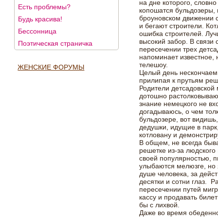
на дне которого, словно
Есть проблемы?
копошатся бульдозеры, 
броуновском движении 
Будь красива!
и бегают строители. Ко
Бессонница
ошибка строителей. Лу
высокий забор. В связи 
Поэтическая страничка
пересечении трех детса
напоминает известное,
телешоу.
ЖЕНСКИЕ ФОРУМЫ
Целый день нескончаем
прилипая к прутьям реше
Родители детсадовской
дотошно растолковываю
знание немецкого не вхо
догадываюсь, о чем тол
бульдозере, вот видишь,
дедушки, идущие в парк
котловану и демонстрир
В общем, не всегда быв
решетке из-за людского
своей популярностью, п
улыбаются мелюзге, но 
душе человека, за дейс
десятки и сотни глаз. Р
пересечении путей мигр
кассу и продавать биле
бы с лихвой.
Даже во время обеденно