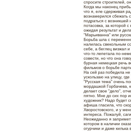
спросите строителей, он
Когда мы наконец прибы
что я, еле сдерживая р
вознамерился сбежать с
подраться с возникшей 
потасовка, за которой с
ожидая результат и дела
"Марьиванна" или русск
Борьба шла с переменн
налилась свекольным со
себе, а беглец визжал 
что-то лепетала по-неме
совести, но что она гово
бурная немецкая речь в
фильмов о борьбе парти
На сей раз победила не 
ускользаю на улицу, гд
"Русская тема" очень п
мордашкой Горбачева, к
делает свое "дело", отч
пятно. Мне до сих пор и
художник? Надо будет с
афиша гласила, что ско
Хворостовского, и у мен
интереса. Пожалуй, саг
Неожиданно я запримети
котором в наличии оказа
огурчики и даже килька 