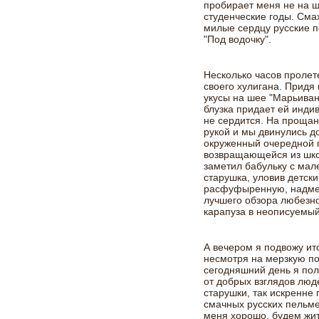
пробирает меня не на 
студенческие годы. Сма
милые сердцу русские 
"Под водочку".
Несколько часов пролет
своего хулигана. Придя 
укусы на шее "Марьиван
блузка придает ей индив
не сердится. На проща
рукой и мы двинулись д
окруженный очередной п
возвращающейся из шко
заметил бабульку с мал
старушка, уловив детски
расфуфыренную, надмен
лучшего обзора любезно
карапуза в неописуемый
А вечером я подвожу ито
несмотря на мерзкую по
сегодняшний день я по
от добрых взглядов люд
старушки, так искренн
смачных русских пельмен
меня хорошо, будем жи