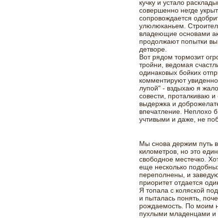
кучку и устало расклад
совершенно негде укрыт
сопровождается одобрит
улюлюканьем. Строител
владеющие основами ак
продолжают попытки вы
детворе.
Вот рядом тормозит огр
тройни, ведомая счастл
одинаковых бойких отп
комментируют увиденное
лупой" - вздыхаю я жал
совести, проталкиваю и
выдержка и доброжелат
впечатление. Неплохо 
учтивыми и даже, не по
Мы снова держим путь в
километров, но это еди
свободное местечко. Хо
еще несколько подобных
переполнены, и заведу
приоритет отдается од
Я топала с коляской п
и пыталась понять, поче
рождаемость. По моим 
пухлыми младенцами и б