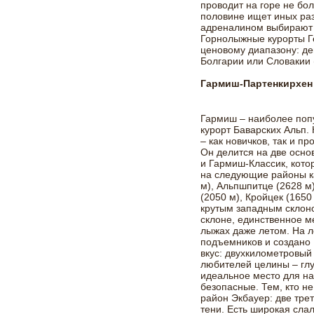
проводит на горе не бол
половине ищет иных раз
адреналином выбирают 
Горнолыжные курорты Г
ценовому диапазону: д
Болгарии или Словакии (
Гармиш-Партенкирхен
Гармиш – наиболее по
курорт Баварских Альп.
– как новичков, так и 
Он делится на две осно
и Гармиш-Классик, кото
на следующие районы ка
м), Альпшпитце (2628 м
(2050 м), Кройцек (1650
крутым западным склон
склоне, единственное ме
лыжах даже летом. На л
подъемников и создано 
вкус: двухкилометровый 
любителей целины – глу
идеальное место для н
безопасные. Тем, кто н
район Экбауер: две тре
тени. Есть широкая сла