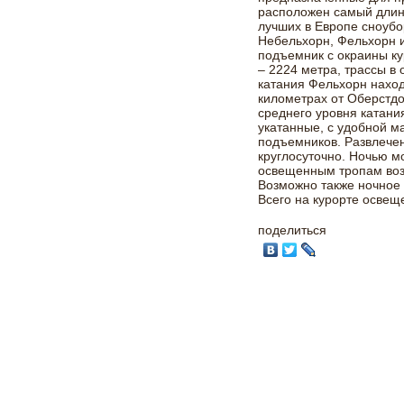
расположен самый длинн
лучших в Европе сноубо
Небельхорн, Фельхорн и
подъемник с окраины к
– 2224 метра, трассы в
катания Фельхорн наход
километрах от Оберстд
среднего уровня катани
укатанные, с удобной м
подъемников. Развлечен
круглосуточно. Ночью м
освещенным тропам воз
Возможно также ночное 
Всего на курорте освещ
поделиться