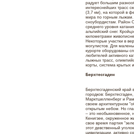
радует большим разнооб
интереснейших трасс ск
(3,7 км), на которой в 
мира по горным лыжам.
сноубордистам. Район 
среднего уровня катани
альпийский снег. Кройц
километрами живописне
Некоторые участки в ве
могулистов. Для мален
курорте оборудованы сп
любителей активного ка
лыжных трасс, олимпий
корты, система крытых 
Берхтесгаден
Берхтесгаденский край 
городков: Берхтесгаден
Марктшелленберг и Рамс
своем архитектурном "о
открытым небом. Но гл
– это необыкновенное, 
Кенигзее, окруженное 
свое время партия "зел
этот девственный уголо
цивилизации, активно с