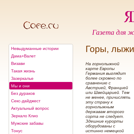
Газета для ж
Горы, лыжи
Невыдуманные истории
Дама+Валет
Визави
На горнолыжной
карте Европы
Такая жизнь
Германия выглядит
более скромно по
Зазеркалье
сравнению с
Мы и они
Австрией, Францией
или Швейцарией. Тем
Без дураков
не менее, причислять
Секс-дайджест
эту страну к
горнолыжным
Актуальный вопрос
державам второго
Зеркало Клио
сорта не следует.
Здешние курорты
Мужские забавы
оборудованы с
Тонус
истинно немецкой