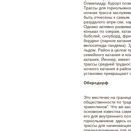
Олимпиаду. Курорт пози
Трассы для горнолыжног
ночная трасса заслужив
быть отнесены к самым 
разудалого апре-ски, ха
Однако активно развива
коньках по озерам, ката
бобслей, сноуборд, фри
бординг (парное катани
велосипеда-тандема). З
льдом. Район в целом п
семейного катания и ко
катания, Йеннер, имеет
трассы средней трудно
ночного катания в райо
установки превращают н
Оберсдорф
Это местечко на границ
общественности по тра
трамплинов". Что же кас
основном известна сам
его для внутреннего по
горнолыжников: здесь н
трассы для начинающих,
предназначенные для пр