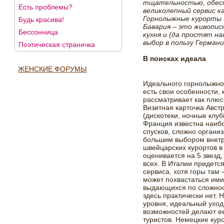
тщательностью, обесп
Есть проблемы?
великолепный сервис ка
Горнолыжные курорты Г
Будь красива!
Бавария – это живопи
Бессонница
кухня и (да простят на
выбор в пользу Герман
Поэтическая страничка
В поисках идеала
ЖЕНСКИЕ ФОРУМЫ
Идеального горнолыжног
есть свои особенности, 
рассматривает как плюс,
Визитная карточка Авст
(дискотеки, ночные клуб
Франция известна наи
спусков, сложно орган
большим выбором внетр
швейцарских курортов 
оценивается на 5 звезд,
всех. В Италии придетс
сервиса, хотя горы там
может похвастаться им
выдающихся по сложност
здесь практически нет. 
уровня, идеальный уход
возможностей делают е
туристов. Немецкие куро