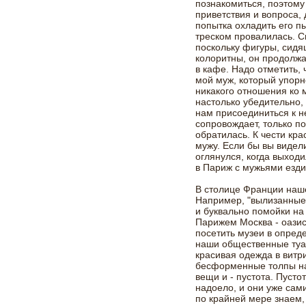
познакомиться, поэтому
приветствия и вопроса,
попытка охладить его п
треском провалилась. С
поскольку фигуры, сидя
колоритны, он продолжа
в кафе. Надо отметить, 
мой муж, который упорно
никакого отношения ко 
настолько убедительно,
нам присоединиться к не
сопровождает, только по
обратилась. К чести кр
мужу. Если бы вы видел
оглянулся, когда выходи
в Париж с мужьями ездит
В столице Франции наш
Например, "вылизанные
и буквально помойки на
Парижем Москва - оазис
посетить музеи в опре
наши общественные туал
красивая одежда в витри
бесформенные толпы на
вещи и - пустота. Пусто
надоело, и они уже сами
по крайней мере знаем, 