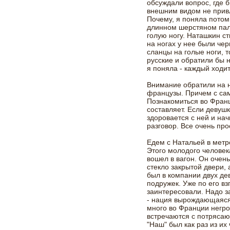
обсуждали вопрос, где б
внешним видом не привл
Почему, я поняла потом,
длинном шерстяном паль
голую ногу. Наташкин с
на ногах у нее были чер
сланцы на голые ноги, т
русские и обратили бы н
я поняла - каждый ходит
Внимание обратили на на
французы. Причем с с
Познакомиться во Франц
составляет. Если девуш
здоровается с ней и на
разговор. Все очень прос
Едем с Натальей в метр
Этого молодого человек
вошел в вагон. Он очен
стекло закрытой двери, 
был в компании двух дев
подружек. Уже по его вз
заинтересовали. Надо з
- нация вырождающаяся
много во Франции негро
встречаются с потряса
"Наш" был как раз из их