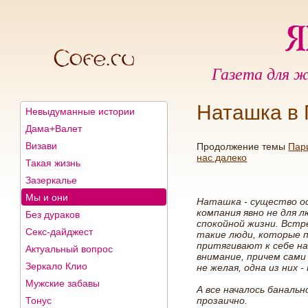
Газета для ж
Наташка в
Невыдуманные истории
Дама+Валет
Визави
Продолжение темы
Пар
нас далеко
Такая жизнь
Зазеркалье
Мы и они
Наташка - существо ос
компания явно не для 
Без дураков
спокойной жизни. Вст
Секс-дайджест
такие люди, которые 
притягивают к себе н
Актуальный вопрос
внимание, причем сами
Зеркало Клио
не желая, одна из них 
Мужские забавы
А все началось банальн
Тонус
прозаично.