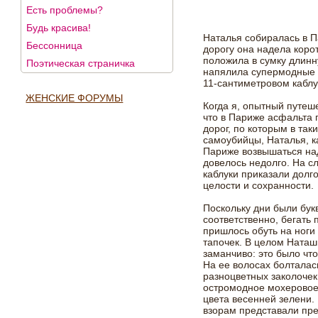
Есть проблемы?
Будь красива!
Наталья собиралась в П
Бессонница
дорогу она надела коро
положила в сумку длинн
Поэтическая страничка
напялила супермодные 
11-сантиметровом каблу
ЖЕНСКИЕ ФОРУМЫ
Когда я, опытный путеш
что в Париже асфальта 
дорог, по которым в так
самоубийцы, Наталья, ка
Париже возвышаться над
довелось недолго. На с
каблуки приказали долго
целости и сохранности.
Поскольку дни были бук
соответственно, бегать
пришлось обуть на ноги 
тапочек. В целом Наташ
заманчиво: это было чт
На ее волосах болталас
разноцветных заколочек
остромодное мохеровое 
цвета весенней зелени. 
взорам представали пр