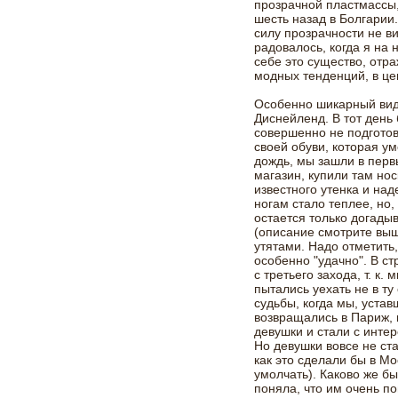
прозрачной пластмассы
шесть назад в Болгарии
силу прозрачности не ви
радовалось, когда я на 
себе это существо, отр
модных тенденций, в це
Особенно шикарный вид
Диснейленд. В тот день
совершенно не подготов
своей обуви, которая у
дождь, мы зашли в пер
магазин, купили там но
известного утенка и над
ногам стало теплее, но,
остается только догады
(описание смотрите выш
утятами. Надо отметить,
особенно "удачно". В ст
с третьего захода, т. к
пытались уехать не в ту
судьбы, когда мы, устав
возвращались в Париж, 
девушки и стали с инте
Но девушки вовсе не ста
как это сделали бы в М
умолчать). Каково же бы
поняла, что им очень п