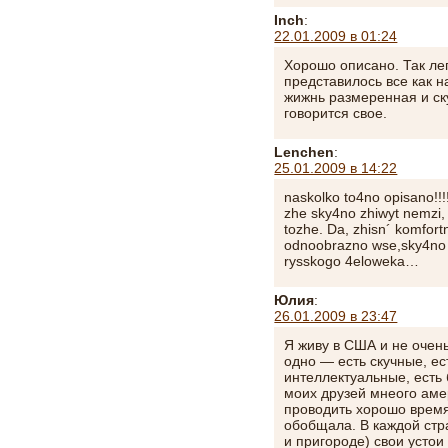
Inch
:
22.01.2009 в 01:24
Хорошо описано. Так ле
представилось все как на
жижнь размеренная и ску
говорится свое.
Lenchen
:
25.01.2009 в 14:22
naskolko to4no opisano!!
zhe sky4no zhiwyt nemzi,
tozhe. Da, zhisn´ komfort
odnoobrazno wse,sky4no i
rysskogo 4eloweka…
Юлия
:
26.01.2009 в 23:47
Я живу в США и не очен
одно — есть скучные, ес
интеллектуальные, ест
моих друзей мнеого аме
проводить хорошо время.
обобщала. В каждой стр
и пригороде) свои устои