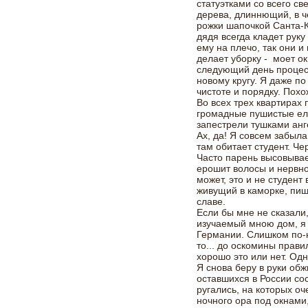
статуэтками со всего св
дерева, длиннющий, в ч
рожки шапочкой Санта-К
дядя всегда кладет руку
ему на плечо, так они 
делает уборку - моет ок
следующий день процес
новому кругу. Я даже п
чистоте и порядку. Похож
Во всех трех квартирах
громадные пушистые елк
запестрели тушками анг
Ах, да! Я совсем забыл
там обитает студент. Че
Часто парень высовывае
ерошит волосы и нервно
может, это и не студент
живущий в каморке, пи
славе.
Если бы мне не сказали
изучаемый мною дом, я б
Германии. Слишком по-н
то... до оскомины прави
хорошо это или нет. Одн
Я снова беру в руки о
оставшихся в России со
ругались, на которых о
ночного ора под окнами