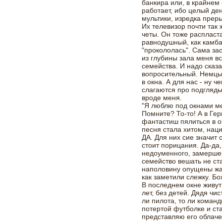
банкира или, в крайнем 
работает, ибо целый ден
мультики, изредка прер
Их телевизор почти так
четы. Он тоже распласта
равнодушный, как камбал
"прокололась". Сама за
из глубины зала меня вс
семейства. И надо сказа
вопросительный. Немцы 
в окна. А для нас - ну 
слагаются про подгляды
вроде меня.
"Я люблю под окнами мечт
Помните? То-то! А в Гер
фантастиш пялиться в о
песня стала хитом, на
ДА. Для них сие значит 
стоит порицания. Да-да,
недоуменного, замершег
семейство вешать не ста
наполовину опущены жал
как заметили слежку. Бо
В последнем окне живут
лет, без детей. Дядя чис
ли пилота, то ли команд
потертой футболке и ст
представляю его облаче