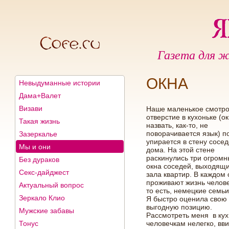
Газета для ж
ОКНА
Невыдуманные истории
Дама+Валет
Визави
Наше маленькое смотр
отверстие в кухоньке (о
Такая жизнь
назвать, как-то, не
поворачивается язык) п
Зазеркалье
упирается в стену сосед
Мы и они
дома. На этой стене
раскинулись три огромн
Без дураков
окна соседей, выходящи
Секс-дайджест
зала квартир. В каждом 
проживают жизнь челове
Актуальный вопрос
то есть, немецкие семьи
Зеркало Клио
Я быстро оценила свою
выгодную позицию.
Мужские забавы
Рассмотреть меня в ку
Тонус
человечкам нелегко, вв