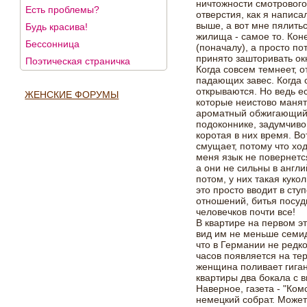
ничтожности смотровог
Есть проблемы?
отверстия, как я написа
выше, а вот мне пялитьс
Будь красива!
жилища - самое то. Кон
Бессонница
(поначалу), а просто пот
принято зашторивать ок
Поэтическая страничка
Когда совсем темнеет, 
падающих завес. Когда с
открываются. Но ведь ес
ЖЕНСКИЕ ФОРУМЫ
которые неистово манят 
ароматный обжигающий 
подоконнике, задумчиво
коротая в них время. Во
смущает, потому что ход
меня язык не повернетс
а они не сильны в англи
потом, у них такая куко
это просто вводит в сту
отношений, битья посуд
человечков почти все!
В квартире на первом э
вид им не меньше семид
что в Германии не редко
часов появляется на те
женщина поливает гиган
квартиры два бокала с в
Наверное, газета - "Ком
немецкий собрат. Может