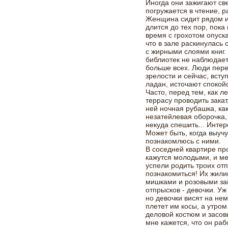
Иногда они зажигают св
погружается в чтение, р
Женщина сидит рядом и 
длится до тех пор, пока
время с грохотом опуск
что в зале раскинулась 
с жирными слоями книг.
библиотек не наблюдает
больше всех. Люди пере
зрелости и сейчас, всту
ладан, источают спокойс
Часто, перед тем, как л
террасу проводить закат
ней ночная рубашка, ка
незатейлевая оборочка,
некуда спешить... Инте
Может быть, когда выучу
познакомлюсь с ними.
В соседней квартире пр
кажутся молодыми, и ме
успели родить троих от
познакомиться! Их жил
мишками и розовыми зай
отпрысков - девочки. Уж
но девочки висят на не
плетет им косы, а утром
деловой костюм и засов
мне кажется, что он раб