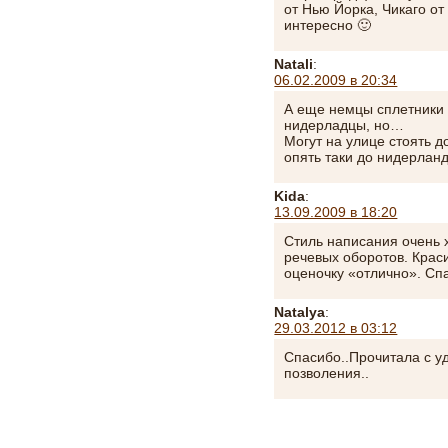
от Нью Йорка, Чикаго от
интересно 🙂
Natali
:
06.02.2009 в 20:34
А еще немцы сплетники и
нидерладцы, но…
Могут на улице стоять д
опять таки до нидерланд
Kida
:
13.09.2009 в 18:20
Стиль написания очень 
речевых оборотов. Крас
оценочку «отлично». Сп
Natalya
:
29.03.2012 в 03:12
Спасибо..Прочитала с у
позволения..