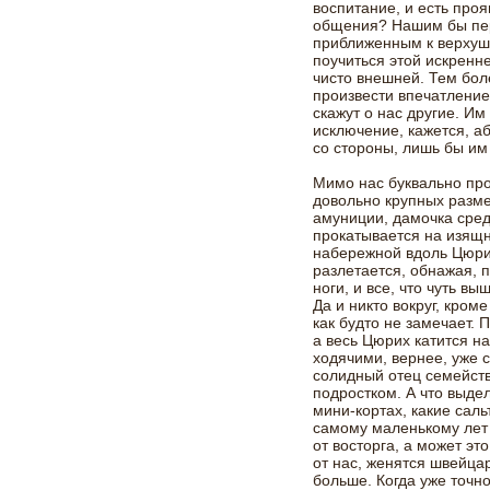
воспитание, и есть про
общения? Нашим бы пер
приближенным к верхушк
поучиться этой искренн
чисто внешней. Тем боле
произвести впечатление
скажут о нас другие. И
исключение, кажется, а
со стороны, лишь бы и
Мимо нас буквально про
довольно крупных разм
амуниции, дамочка средн
прокатывается на изящ
набережной вдоль Цюрих
разлетается, обнажая, 
ноги, и все, что чуть в
Да и никто вокруг, кроме
как будто не замечает.
а весь Цюрих катится на
ходячими, вернее, уже
солидный отец семейств
подростком. А что выд
мини-кортах, какие саль
самому маленькому лет 
от восторга, а может эт
от нас, женятся швейцар
больше. Когда уже точно