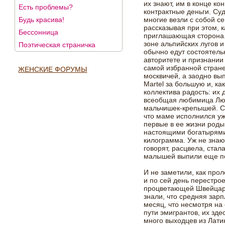
их знают, им в конце к
Есть проблемы?
контрактные деньги. Суд
Будь красива!
многие везли с собой се
рассказывая при этом, 
Бессонница
приглашающая сторона. 
зоне альпийских лугов и
Поэтическая страничка
обычно едут состоятельн
авторитете и признании 
самой избранной стране
ЖЕНСКИЕ ФОРУМЫ
москвичей, а заодно вы
Martel за большую и, к
коллектива радость: их
всеобщая любимица Лю
мальчишек-крепышей. Са
что маме исполнился уж
первые в ее жизни род
настоящими богатырями
килограмма. Уж не знаю
говорят, расцвела, стал
малышей выпили еще по
И не заметили, как про
и по сей день перестро
процветающей Швейцари
знали, что средняя зарп
месяц, что несмотря на
пути эмигрантов, их зде
много выходцев из Лати