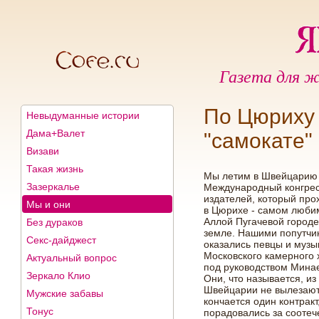
Газета для ж
По Цюриху 
Невыдуманные истории
Дама+Валет
"самокате"
Визави
Такая жизнь
Мы летим в Швейцарию
Зазеркалье
Международный конгре
издателей, который про
Мы и они
в Цюрихе - самом люб
Аллой Пугачевой городе
Без дураков
земле. Нашими попутчи
Секс-дайджест
оказались певцы и музы
Московского камерного 
Актуальный вопрос
под руководством Мина
Зеркало Клио
Они, что называется, из
Швейцарии не вылезают
Мужские забавы
кончается один контракт
Тонус
порадовались за соотеч