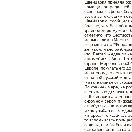
Швейцария приняла офи
помощи пострадавшей ст
основном в сфере обслу
всеми вытекающими отс
Швейцарию, сообщила н
больше, чем безработны
крайней мере мужское 
отметило, что шестисот
меньше, чем в Москве".
возразил: зато "Феррари
же, как я, мало разбир
что "Ferrari" - едва ли
автомобиля - Авт.). Что
стране "Мерседеса-600",
Европе, покупать его д
мовитоном, то есть плох
от нашей русской мента
глаза, начиная от скро
По крайней мере, на р
специально для издател
в Швейцарии это женщин
скромном сером пиджаке
атрибутики - ни макияжа
мило улыбалась каждому
интерес, что казалась е
то вспомнилась принцес
седины, они бы были оч
естественности, за кото