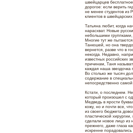
швейцарцев бесплатное,
дорогое: если верить ги
не менее студентов из Р
клиентов в швейцарских
Татьяна любит, когда н
нарасхват. Новые русск
небольшими группками, 
Многие тут же пытаются
Танюшей, но она тверд
вернется, разве что в г
некогда. Недавно, напр
известных российских з
причинам, Таня называть
каждая наша звездочка 
Во столько же тысяч до
содержание в специальн
непосредственно самой
Кстати, о последнем. Н
который произошел с о
Медведь в ярости буквал
кожу, но и почти все, чт
из своего бюджета дово
пластической хирургии,
сделали новое лицо из н
прежнего, даже глаза к
искренне порадовались 