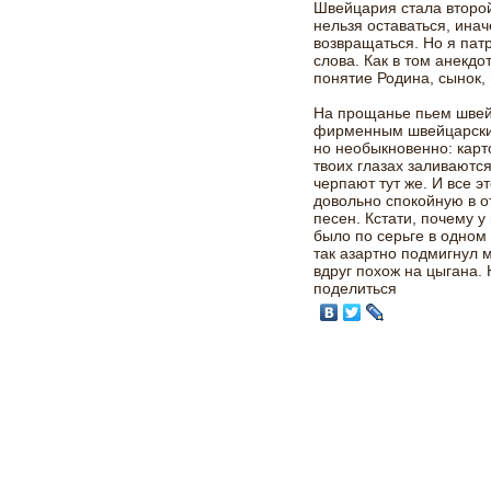
Швейцария стала второй
нельзя оставаться, ина
возвращаться. Но я пат
слова. Как в том анекдот
понятие Родина, сынок, 
На прощанье пьем швей
фирменным швейцарским
но необыкновенно: кар
твоих глазах заливаютс
черпают тут же. И все 
довольно спокойную в о
песен. Кстати, почему 
было по серьге в одном у
так азартно подмигнул 
вдруг похож на цыгана.
поделиться