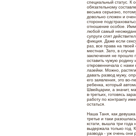
специальный статус. К о
обязательному составле
весьма серьезно, потому
довольно сложен и очен
стороне подстраховатьс
отношение особое. Имм
любой самый неожиданн
супруги спят действител
фикция. Даже если секс
раз, все права на твоей
местная. Зато, в случае
заключения не прошло п
оставить чужую родину и
откровенничала с нами н
лазейки. Можно, растяги
давать развод мужу, оп
его заявления, это во-п
ребенка, который автом
Швейцарии, а значит, ма
в-третьих, готовясь зар
работу по контракту име
остаться.
Наша Таня, как девушка
третье и таки разошлас
кстати, вышла три года
выдержала только год. 
развода - уж очень они