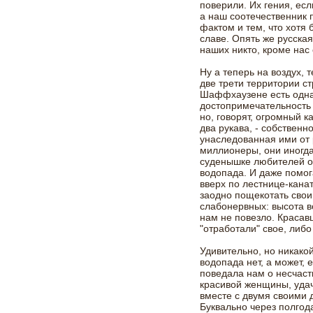
поверили. Их гения, есл
а наш соотечественник 
фактом и тем, что хотя
славе. Опять же русска
наших никто, кроме нас
Ну а теперь на воздух, 
две трети территории с
Шаффхаузене есть одна
достопримечательность 
но, говорят, огромный 
два рукава, - собственн
унаследованная ими от 
миллионеры, они иногда
суденышке любителей о
водопада. И даже помо
вверх по лестнице-канат
заодно пощекотать свои
слабонервных: высота в
нам не повезло. Красав
"отработали" свое, либо
Удивительно, но никако
водопада нет, а может,
поведала нам о несчаст
красивой женщины, уда
вместе с двумя своими 
Буквально через полгода