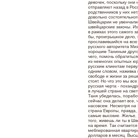
девочек, поскольку они
отправляют назад в Росс
родственников у них не
довольно состоятельног
Швейцарии не увенчалис
швейцарские законы. Их
в рамках этого самого 
бы, проигрышное дело, ч
прославившийся на всю
русского авторитета Мих
хорошим Таниным друго
чего, помочь обратиться
из немногих опытных юри
русским клиентам перву
одним словом, наживка н
свободе и жизни за реше
стоят. Но что это мы вс
русская черта - похандр
в лучшей стране на свет
Таня убедилась, порабо
сейчас она делает все, 
насовсем. Несмотря на 
страна Европы, правда,
самые высокие. Жилье, 
того, живешь ли ты в Ш
на время. Так считаетс
меблированная квартира 
долларов в месяц. Выс