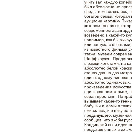
учитывал каждую копейк
был абсолютно не присп
среды тоже сказались, 
богатой семьи, которая 
аукционе картинку Пика
котором говорят и котор
современном авангардн
возведено в какой-то ку
например, как бы выкру
или пастуха с овечками
из известного фильма у
этажа, музеем современ
Шаффхаузен. Представь
в рамки холстами, на ко
абсолютно белой краски
стенах два на два метра
один к одному линованн
абсолютно одинаковых. 
произведения искусства
оцинкованном корыте, в
серая простыня. По край
вызывает какие-то генн
бабушки и мамы в таких
оживились, и в пику на
предыдущего, музейная 
сообщив, что якобы рус
Кандинский свои идеи по
представленных в их эк