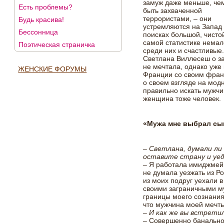
замуж даже меньше, че
Есть проблемы?
быть захваченной
террористами, – они
Будь красива!
устремляются на Запад
Бессонница
поисках большой, чисто
самой статистике немал
Поэтическая страничка
среди них и счастливые
Светлана Виллесеш о з
не мечтала, однако уже 
ЖЕНСКИЕ ФОРУМЫ
Франции со своим фран
о своем взгляде на модн
правильно искать мужчи
женщина тоже человек.
«Мужа мне выбрал сы
– Светлана, думали ли
оставите страну и уе
– Я работала имиджмейк
не думала уезжать из Р
из моих подруг уехали 
своими заграничными м
границы моего сознания
что мужчина моей мечт
– И как же вы встрети
– Совершенно банально,