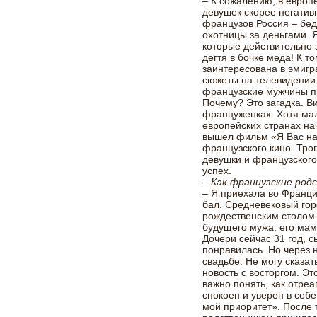
– К сожалению, в европ
девушек скорее негатив
французов Россия – бед
охотницы за деньгами. 
которые действительно з
дегтя в бочке меда! К т
заинтересована в эмигр
сюжеты на телевидении 
французские мужчины п
Почему? Это загадка. Ви
француженках. Хотя ма
европейских странах на
вышел фильм «Я Вас на
французского кино. Тро
девушки и французског
успех.
– Как французские род
– Я приехала во Франци
бал. Средневековый гор
рождественским столом
будущего мужа: его маму
Дочери сейчас 31 год, с
понравилась. Но через
свадьбе. Не могу сказат
новость с восторгом. Э
важно понять, как отре
спокоен и уверен в себе
мой приоритет». После 