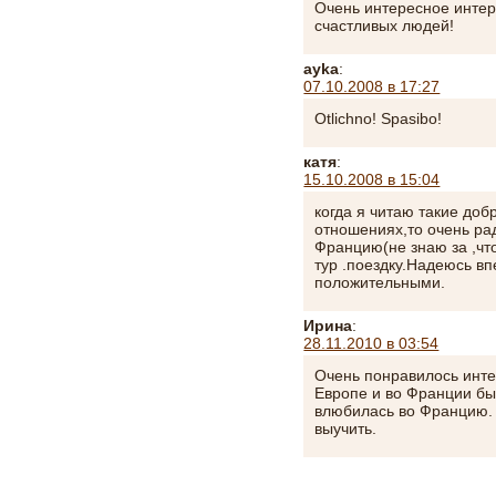
Очень интересное интер
счастливых людей!
ayka
:
07.10.2008 в 17:27
Otlichno! Spasibo!
катя
:
15.10.2008 в 15:04
когда я читаю такие доб
отношениях,то очень ра
Францию(не знаю за ,что
тур .поездку.Надеюсь вп
положительными.
Ирина
:
28.11.2010 в 03:54
Очень понравилось интер
Европе и во Франции бы
влюбилась во Францию. 
выучить.