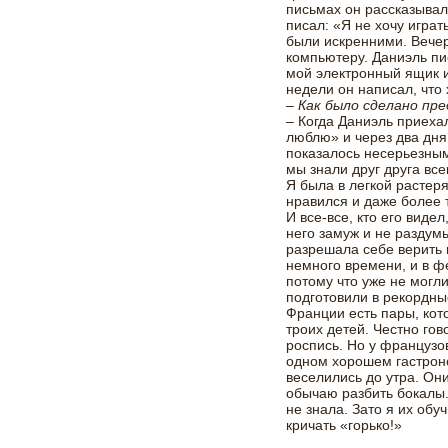
письмах он рассказывал 
писал: «Я не хочу играть
были искренними. Вечер
компьютеру. Даниэль пи
мой электронный ящик и
недели он написал, что 
– Как было сделано пр
– Когда Даниэль приехал
люблю» и через два дня
показалось несерьезным
мы знали друг друга все
Я была в легкой растер
нравился и даже более т
И все-все, кто его виде
него замуж и не раздум
разрешала себе верить 
немного времени, и в ф
потому что уже не могли
подготовили в рекордны
Франции есть пары, кот
троих детей. Честно гов
роспись. Но у французо
одном хорошем гастроно
веселились до утра. Он
обычаю разбить бокалы.
не знала. Зато я их об
кричать «горько!»