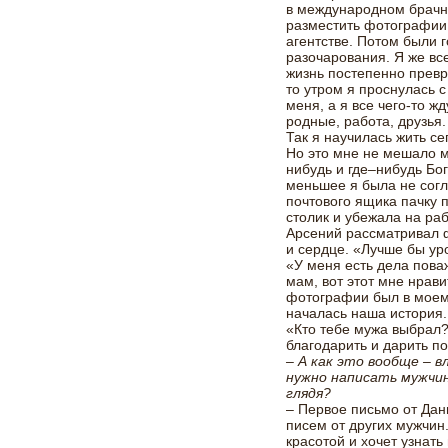
в международном брачно
разместить фотографии
агентстве. Потом были г
разочарования. Я же все
жизнь постепенно превр
то утром я проснулась 
меня, а я все чего-то ж
родные, работа, друзья.
Так я научилась жить с
Но это мне не мешало ме
нибудь и где–нибудь Бо
меньшее я была не согл
почтового ящика пачку 
столик и убежала на раб
Арсений рассматривал 
и сердце. «Лучше бы уро
«У меня есть дела пова
мам, вот этот мне нрави
фотографии был в моем в
началась наша история.
«Кто тебе мужа выбрал?
благодарить и дарить п
– А как это вообще – 
нужно написать мужчин
глядя?
– Первое письмо от Дани
писем от других мужчин
красотой и хочет узнат