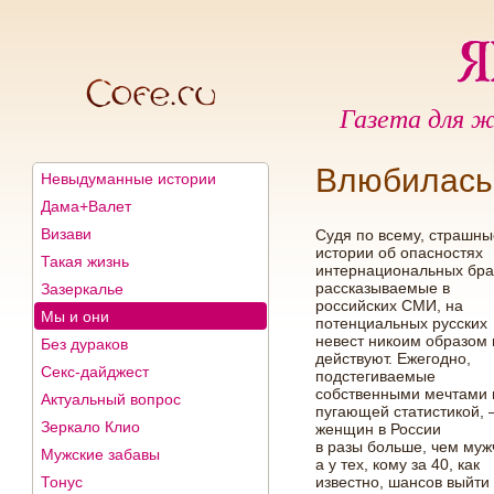
Газета для ж
Влюбилась
Невыдуманные истории
Дама+Валет
Визави
Судя по всему, страшн
истории об опасностях
Такая жизнь
интернациональных бра
рассказываемые в
Зазеркалье
российских СМИ, на
Мы и они
потенциальных русских
невест никоим образом 
Без дураков
действуют. Ежегодно,
Секс-дайджест
подстегиваемые
собственными мечтами 
Актуальный вопрос
пугающей статистикой, 
Зеркало Клио
женщин в России
в разы больше, чем муж
Мужские забавы
а у тех, кому за 40, как
Тонус
известно, шансов выйти