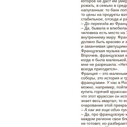
которое не даст им уме
рожать, в семьях в сред
напуганные: то банк ло
то цены на продукты вз
стабильное, отсюда и р
– До переезда во Фран
– Да, бывала и влюбилас
человека есть место на 
внутреннему миру. Фран
должно быть красиво и 
и заканчивая цветущим
Французская музыка мел
Впрочем, французская к
когда я была маленькой
мне не разрешила: «Нет,
всегда пригодится».
Франция – это маленьк
соборы, это история и 
французами. У нас в Ро
можно, например, пойти
купить горячий круасса
что этот круассан он ис
знает весь квартал, то е
очарование этой прекра
– А как же еще один пу
– Да, про французскую 
каждом регионе свои бл
не готовит, но разбирае