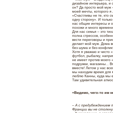
дизайном интерьера, и 
он? Да просто мой муж 
моей мечты, которого я
«Счастливы не те, кто см
одну сторону». И только
нас общие интересы и 
похожи и много времен
Для нас семья – это тих
полна стрессов, особен
вести переговоры и при
делает мой муж. Дома 
без шума и без конфлик
Хотя я уважаю и чисто 
футбол, рыбалку, напри
не имеет против моего
подружки, магазины... 
вместе! Летом у нас все
мы находим время для 
люблю Канны, куда мы е
Там удивительная атмо
«Видимо, чего-то им 
– А с предубеждением 
Франции вы не столкну