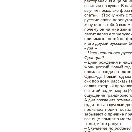
ресторанах. И еще он 
возиться на кухне. В н
выучил несколько фраз п
спать», «Я хочу жить с
русские слова перепутал
хочу есть с тобой всю 
почему он на мне женил
лежит через его желудо
принимать гостей по-фр
и его друзей русскими 
«ура!»
– Чего истинного русс
Франции?
– Дней рождения и наше
Французский Новый год 
пожилые люди его даже 
Однажды Новый год мы с
сих пор всем рассказыва
салют, который продолж
выпитой водки, мороз (
ощущение грандиозного
А дни рождения отмечаю
год и только круглые да
произносят один тост з
забывают о причине пра
все еще помнят о моем 
-тоже, и это радует!
– Скучаете по родине?