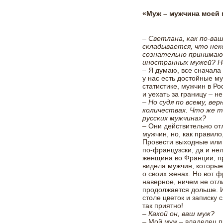
«Муж – мужчина моей
– Светлана, как по-ваш
складывается, что не
сознательно принимаю
иностранных мужей? Н
– Я думаю, все сначала 
у нас есть достойные м
статистике, мужчин в Р
и уехать за границу – н
– Но судя по всему, в
количествах. Что же т
русских мужчинах?
– Они действительно отл
мужчин, но, как правил
Провести выходные или 
по-французски, да и нел
женщина во Франции, пр
видела мужчин, которые
о своих женах. Но вот 
наверное, ничем не отли
продолжается дольше. И
столе цветок и записку 
так приятно!
– Какой он, ваш муж?
– Мой муж – владелец п