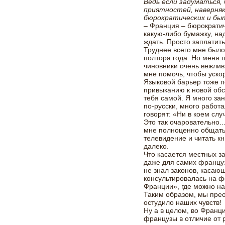
Ведь если задуматься,
приятностей, наверняк
бюрократических и бы
– Франция – бюрократич
какую-либо бумажку, на
ждать. Просто заплатить
Труднее всего мне было
полтора года. Но меня 
чиновники очень вежли
мне помочь, чтобы уско
Языковой барьер тоже п
привыканию к новой обс
тебя самой. Я много за
по-русски, много работ
говорят: «Ни в коем слу
Это так очаровательно.
мне полноценно общатьс
телевидение и читать к
далеко.
Что касается местных зак
даже для самих француз
не знал законов, касаю
консультировалась на ф
Франции», где можно н
Таким образом, мы прео
остудило наших чувств!
Ну а в целом, во Франц
французы в отличие от 