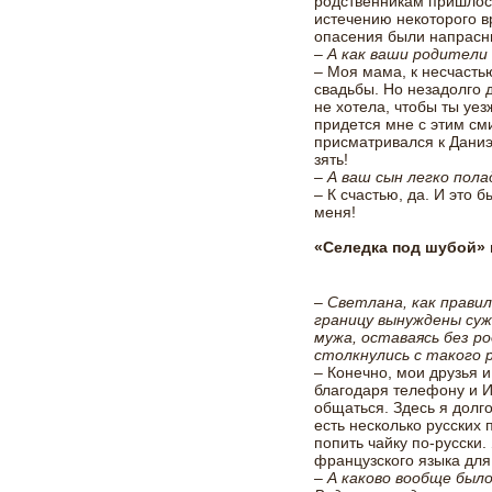
родственникам пришлось
истечению некоторого в
опасения были напрасн
– А как ваши родители
– Моя мама, к несчасть
свадьбы. Но незадолго 
не хотела, чтобы ты уез
придется мне с этим см
присматривался к Даниэл
зять!
– А ваш сын легко пол
– К счастью, да. И это
меня!
«Селедка под шубой» 
– Светлана, как прави
границу вынуждены суж
мужа, оставаясь без ро
столкнулись с такого 
– Конечно, мои друзья и
благодаря телефону и 
общаться. Здесь я долг
есть несколько русских 
попить чайку по-русски.
французского языка для
– А каково вообще был