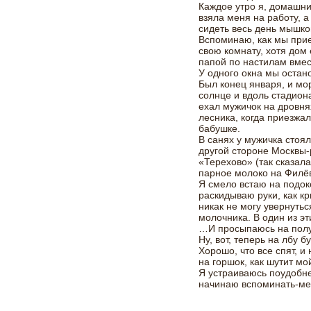
Каждое утро я, домашни
взяла меня на работу, а
сидеть весь день мышко
Вспоминаю, как мы при
свою комнату, хотя дом
папой по настилам вмес
У одного окна мы остан
Был конец января, и мо
солнце и вдоль стадио
ехал мужичок на дровня
лесника, когда приезжал
бабушке.
В санях у мужичка стоя
другой стороне Москвы-
«Терехово» (так сказала
парное молоко на Филё
Я смело встаю на подок
раскидываю руки, как к
никак не могу увернутьс
молочника. В один из эт
…И просыпаюсь на полу.
Ну, вот, теперь на лбу 
Хорошо, что все спят, и
на горшок, как шутит мо
Я устраиваюсь поудобне
начинаю вспоминать-ме