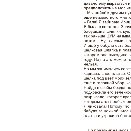
давало ему вырваться н
предположить не мог, чт
– Мы пойдём другим пут
ещё неизвестного мне к
– Галя! Я забираю Ириш
Я была в восторге. Знач
бабушкины шляпки, куп
так раньше ЦУМ называл
потом… Ну, вы сами зна
И ещё у бабули есть боа
шёлковая шляпка и плать
котором она выходила з
году. Но на это можно т
нельзя.
Но мы занимались совс
карнавальное платье. О
шёлка под цвет моих зе
ещё и головной убор, к
Найдя в своём бездонно
подкрасила его зелёнко
покрывало, которое кре
которым этот необыкнов
Я ликовала! Потому чт
бабуля за ночь обшила 
платья и украсила бант
…Но праздник начался с