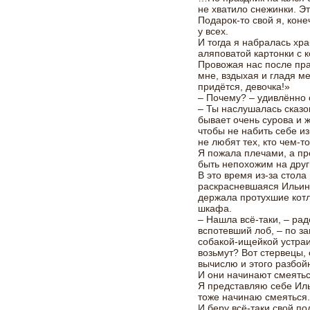
не хватило снежинки. Э
Подарок-то свой я, коне
у всех.
И тогда я набралась хра
аляповатой картонки с 
Провожая нас после пра
мне, вздыхая и гладя ме
придётся, девочка!»
– Почему? – удивлённо 
– Ты наслушалась сказо
бывает очень сурова и 
чтобы не набить себе и
не любят тех, кто чем-то
Я пожала плечами, а пр
быть непохожим на дру
В это время из-за стол
раскрасневшаяся Ильин
держала протухшие котл
шкафа.
– Нашла всё-таки, – рад
вспотевший лоб, – по з
собакой-ищейкой устраи
возьмут? Вот стервецы, 
вычислю и этого разбо
И они начинают смеятьс
Я представляю себе Ил
тоже начинаю смеяться
И беру всё-таки свой по