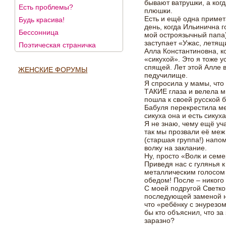
бывают ватрушки, а когд
Есть проблемы?
плюшки.
Есть и ещё одна примета
Будь красива!
день, когда Ильинична г
Бессонница
мой остроязычный папа)
заступает «Ужас, летящ
Поэтическая страничка
Алла Константиновна, к
«сикухой». Это я тоже 
спящей. Лет этой Алле в
ЖЕНСКИЕ ФОРУМЫ
педучилище.
Я спросила у мамы, что 
ТАКИЕ глаза и велела мн
пошла к своей русской б
Бабуля перекрестила ме
сикуха она и есть сикуха
Я не знаю, чему ещё уча
так мы прозвали её меж 
(старшая группа!) напо
волку на заклание.
Ну, просто «Волк и семе
Приведя нас с гулянья 
металлическим голосом 
обедом! После – никого
С моей подругой Светко
последующей заменой н
что «ребёнку с энурезо
бы кто объяснил, что за 
заразно?