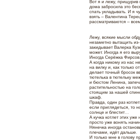
Вот я и лежу, прищурив
дома забросила это бес
спать укладывать. И я ч
взять – Валентина Тереш
рассматриваются – всем 
Лежу, всякие мысли обд
незаметно вытащить из-
закидывает Валерка Куз
может. Иногда я его вы
Иногда Серёжка Фирсов
А когда никому из нас н
на вилку и, как только 
делает точный бросок вв
тютелька в тютельку м
и бюстом Ленина, запеч
растительностью на гол
стоящим за нашей спино
шкаф.
Правда, один раз котлет
если приглядеться, то н
солнце и блестит…
А кучка котлет этих уже
просто уже вонять начин
Нянечка иногда останов
плечами, идёт дальше.
И только мне в голову 