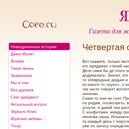
Газета для ж
Четвертая
Невыдуманные истории
Дама+Валет
Визави
Вот скажите, только чест
кто придумал «тихий ча
Такая жизнь
Дети сами бы до этого н
додумались. Значит, это
Зазеркалье
то зловредные дядьки и 
Мы и они
из какого-то «руно», о 
так часто говорят воспи
Без дураков
нянечки.
Секс-дайджест
Сами-то они не спят. П
по рядам, посмотреть, в
Актуальный вопрос
уснули, и давай чаи рас
Зеркало Клио
С конфетами, между пр
нянечка наша, Ильиничн
Мужские забавы
та каждый день с пирог
Тонус
уже по запаху определя