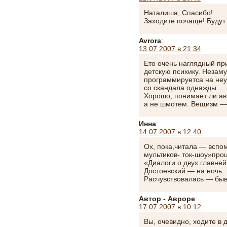
Наталиша, Спасибо!
Заходите почаще! Будут
Avrora
:
13.07.2007 в 21:34
Ето очень наглядный пр
детскую психику. Незам
программируетса на неу
со скандала однажды … 
Хорошо, понимает ли ав
а не шмотем. Вещизм — 
Инна
:
14.07.2007 в 12:40
Ох, пока,читала — вспо
мультиков- ток-шоу»про
«Диалоги о двух главне
Достоевский — на ночь.
Расчувствовалась — быва
Автор - Авроре
:
17.07.2007 в 10:12
Вы, очевидно, ходите в 