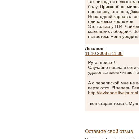
так никогда и незатотел
балу. Прискорбно, мило
пословицу, что по одёжк
Новогодний карнавал он 
одинаковых костюмов.
Это только у П.И. Чайко
маленьких лебедей». Вс
пытаетесь меня убедить
Леконоя
:
11.10.2008 в 11:38
Рута, привет!
Случайно нашла в сети 
удовольствием читаю: т
А с перепиской мне не в
вертаются. Я теперь Лев
http://levkonoe.livejourna
твоя старая тезка с Мун
Оставьте свой отзыв