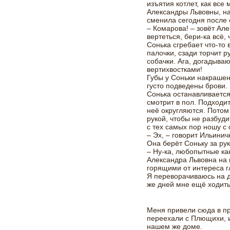
изъятия котлет, как все
Александры Львовны, н
сменила сегодня после 
– Комарова! – зовёт Але
вертеться, бери-ка всё,
Сонька сгребает что-то в
палочки, сзади торчит 
собачки. Ага, догадываю
вертихвостками!
Губы у Соньки накраше
густо подведены брови.
Сонька останавливается
смотрит в пол. Подходит
неё округляются. Потом
рукой, чтобы не разбуди
с тех самых пор ношу с 
– Эх, – говорит Ильин
Она берёт Соньку за рук
– Ну-ка, любопытные как
Александра Львовна на 
горящими от интереса г
Я переворачиваюсь на д
же дней мне ещё ходить
Меня привели сюда в пр
переехали с Плющихи, и
нашем же доме.