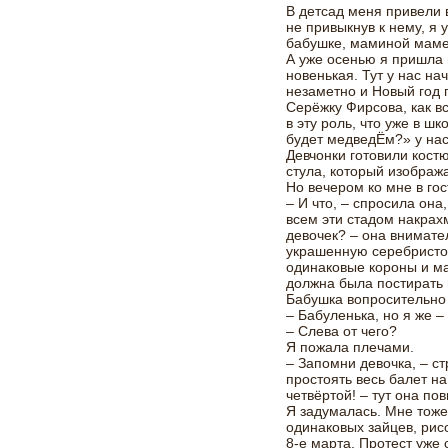
В детсад меня привели 
не привыкнув к нему, я 
бабушке, маминой маме
А уже осенью я пришла 
новенькая. Тут у нас на
незаметно и Новый год 
Серёжку Фирсова, как в
в эту роль, что уже в шк
будет медведЁм?» у нас
Девчонки готовили кост
стула, который изобража
Но вечером ко мне в го
– И что, – спросила она
всем эти стадом накра
девочек? – она внимат
украшенную серебристо
одинаковые короны и м
должна была постирать 
Бабушка вопросительно
– Бабуленька, но я же –
– Слева от чего?
Я пожала плечами.
– Запомни девочка, – с
простоять весь балет на
четвёртой! – тут она по
Я задумалась. Мне тоже
одинаковых зайцев, рис
8-е марта. Протест уже 