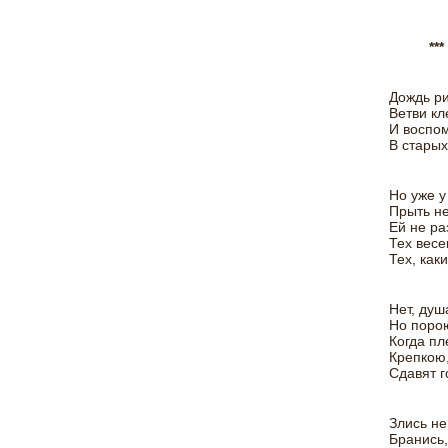
***
Дождь ри
Ветви кл
И воспом
В старых
Но уже у
Прыть не
Ей не ра
Тех весе
Тех, как
Нет, душа
Но поро
Когда пл
Крепкою
Сдавят г
Злись не
Бранись,