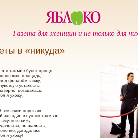
Газета для женщин и не только для ни
еты в «никуда»
 что так мне будет проще...
 пересекаю площадь,
под фонарём гляжу,
чувствую усталость.
наверно, догадалась:
ебя я ухожу.
й все связи порываю.
й час один в пустом трамвае
 смутного сижу.
удачество, не шалость,
конечно, догадалась;
ебя я ухожу!