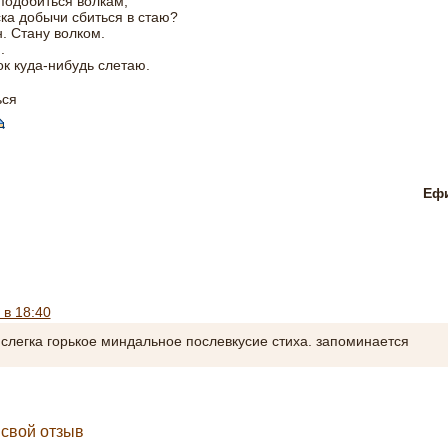
подобиться волкам,
ка добычи сбиться в стаю?
. Стану волком.
.
к куда-нибудь слетаю.
ься
Ефи
 в 18:40
 слегка горькое миндальное послевкусие стиха. запоминается
 свой отзыв