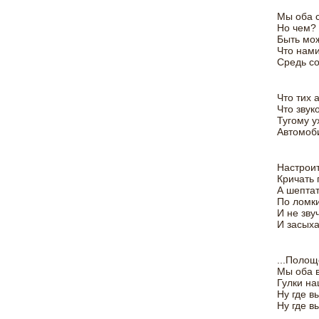
Мы оба с
Но чем?
Быть мож
Что нами
Средь со
Что тих 
Что звук
Тугому у
Автомоб
Настроит
Кричать 
А шепта
По ломк
И не зву
И засыхат
...Полощ
Мы оба в
Гулки на
Ну где в
Ну где в