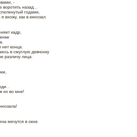
вами, -
е воротить назад...
 спеленутый годами,
 я вхожу, как в кинозал.
няет кадр,
енке
а.
и нет конца.
юсь в смуглую девчонку
не различу лица.
ки,
,
ди...
ж их во мне!
кинозала!
ена мечутся в окне.