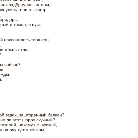
кнах задёрнулись шторы,
хнулись тени от люстр...
,
коридоры,
тый и тёмен, и пуст.
й наклонились торшеры,
,
стальных глаз...
?
ты сейчас?
и.
ежды.
.
ой вздох, зашторенный балкон?
не ли этот шорох скучный?..
с гитарой, никому не нужный,
о верчу тугим колком.