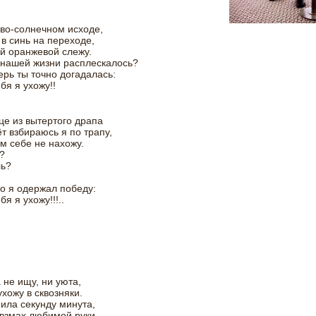
во-солнечном исходе,
в синь на переходе,
й оранжевой слежу.
 нашей жизни расплескалось?
перь ты точно догадалась:
бя я ухожу!!
це из вытертого драпа
т взбираюсь я по трапу,
м себе не нахожу.
?
ль?
о я одержал победу:
бя я ухожу!!!..
 не ищу, ни уюта,
ухожу в сквозняки.
ила секунду минута,
 взмах любимой руки,