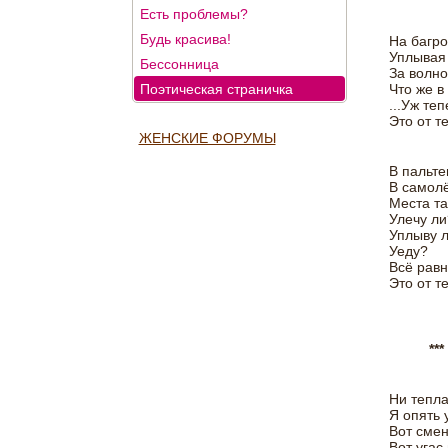
Есть проблемы?
Будь красива!
На багро
Уплывая 
Бессонница
За волно
Поэтическая страничка
Что же в
...Уж те
Это от те
ЖЕНСКИЕ ФОРУМЫ
В пальте
В самолё
Места та
Улечу ли
Уплыву 
Уеду?
Всё равн
Это от те
***
Ни тепла
Я опять 
Вот смен
Вот угас