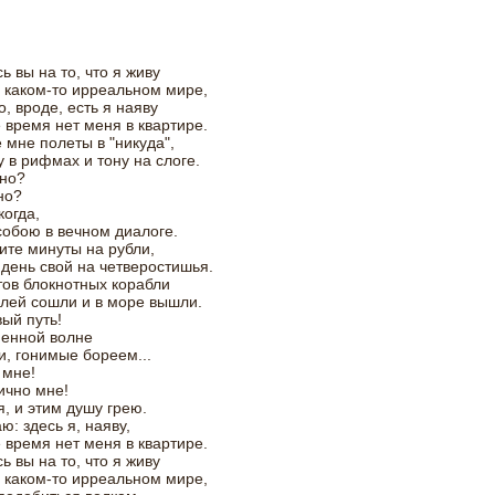
ь вы на то, что я живу
 каком-то ирреальном мире,
о, вроде, есть я наяву
е время нет меня в квартире.
 мне полеты в "никуда",
у в рифмах и тону на слоге.
чно?
но?
когда,
собою в вечном диалоге.
те минуты на рубли,
день свой на четверостишья.
тов блокнотных корабли
лей сошли и в море вышли.
ый путь!
ненной волне
и, гонимые бореем...
 мне!
ично мне!
я, и этим душу грею.
: здесь я, наяву,
е время нет меня в квартире.
ь вы на то, что я живу
 каком-то ирреальном мире,