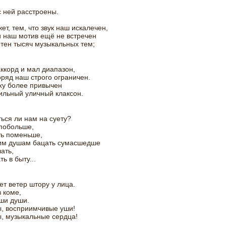
 ней расстроены.
ет, тем, что звук наш искалечен,
 наш мотив ещё не встречен
тен тысяч музыкальных тем;
аккорд и мал диапазон,
оряд наш строго ограничен.
ху более привычен
ильный уличный клаксон.
ься ли нам на суету?
побольше,
ть поменьше,
им душам бацать сумасшедше
чать,
ь в быту...
ет ветер штору у лица.
 коме,
ши души.
ы, восприимчивые уши!
ы, музыкальные сердца!