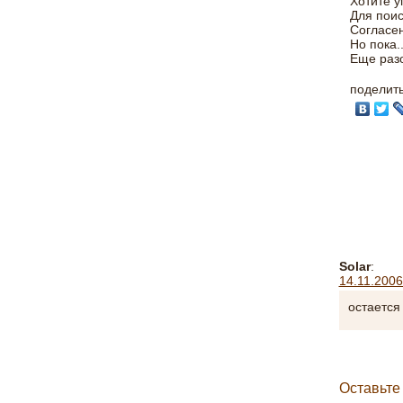
Хотите у
Для поис
Согласен
Но пока..
Еще разо
поделит
Solar
:
14.11.2006
остается
Оставьте