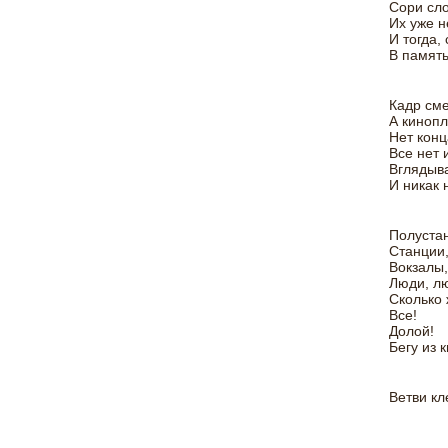
Сори сло
Их уже н
И тогда,
В память
Кадр сме
А кинопл
Нет конц
Все нет 
Вглядыва
И никак 
Полустан
Станции
Вокзалы,
Люди, лю
Сколько 
Все!
Долой!
Бегу из 
Ветви кл