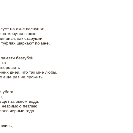
сует на окне веснушки,
ена мечутся в окне,
инанья, как старушки,
 туфлях шаркают по мне.
 памяти беззубой
 та.
зворошить
нних дней, что так мне любы,
их еще раз не прожить.
 убога...
ю,
ещет за окном вода,
, незримою петлею
орло черные года.
 злись,