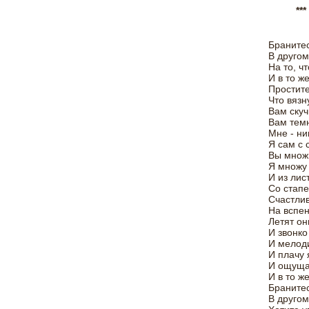
***
Бранитес
В другом
На то, чт
И в то ж
Простите
Что вязн
Вам ску
Вам тем
Мне - ни
Я сам с 
Вы множи
Я множу 
И из лис
Со стапе
Счастлив
На вспе
Летят он
И звонко
И мелод
И плачу 
И ощущаю
И в то ж
Бранитес
В другом