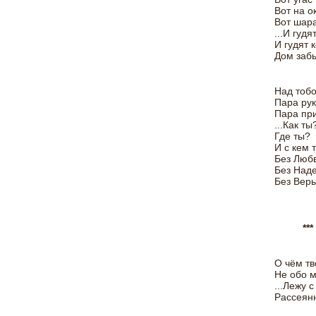
Вот на о
Вот шара
...И гудят
И гудят 
Дом забы
Над тобо
Пара рук
Пара при
...Как ты
Где ты?
И с кем 
Без Любв
Без Над
Без Веры
***
О чём тв
Не обо м
...Лежу 
Рассеянн