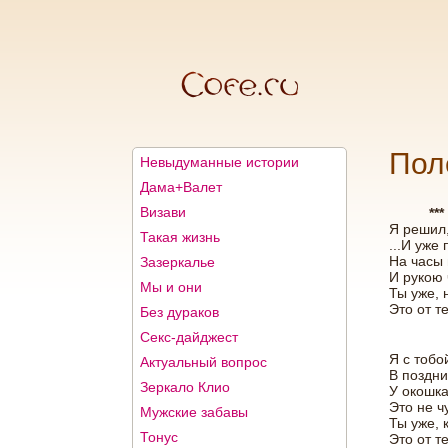
Пол
Невыдуманные истории
Дама+Валет
Визави
***
Я решил,
Такая жизнь
...И уже
На часы 
Зазеркалье
И рукою 
Мы и они
Ты уже, 
Это от т
Без дураков
Секс-дайджест
Я с тобо
Актуальный вопрос
В поздни
Зеркало Клио
У окошка
Это не ч
Мужские забавы
Ты уже, 
Тонус
Это от т