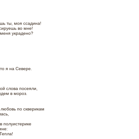
шь ты, моя ссадина!
сируешь во мне!
 меня украдено?
то я на Севере.
ой слова посеяли,
дем в мороз.
 любовь по скверикам
ась,
 в полуистерике
мне:
 Тепла!