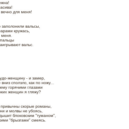
ежна!
расива!
 вечно для меня!
 заполонили вальсы,
парами кружась,
 меня.
 пальцы
аигрывают вальс.
удо-женщину - и замер,
 вниз сползло, как по ножу...
очему горячими глазами
оких женщин я гляжу?
 привычны скорые романы,
ни и молвы не убоясь,
дышит блоковским "туманом",
ими "брызгами" смеясь.