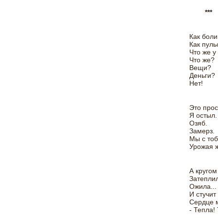
***
Как боли
Как пуль
Что же у
Что же?
Вещи?
Деньги?
Нет!
Это прос
Я остыл.
Озяб.
Замерз.
Мы с тоб
Урожая ж
А кругом
Затеплил
Ожила...
И стучит
Сердце 
- Тепла!