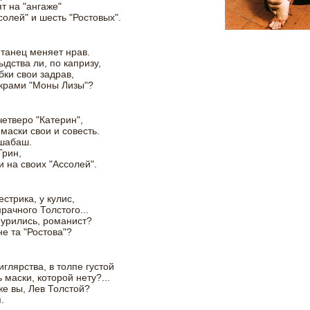
т на "ангаже"
солей" и шесть "Ростовых".
танец меняет нрав.
ыдства ли, по капризу,
ки свои задрав,
икрами "Моны Лизы"?
етверо "Катерин",
маски свои и совесть.
шабаш.
Грин,
 на своих "Ассолей".
естрика, у кулис,
рачного Толстого...
урились, романист?
не та "Ростова"?
глярства, в толпе густой
 маски, которой нету?...
же вы, Лев Толстой?
.