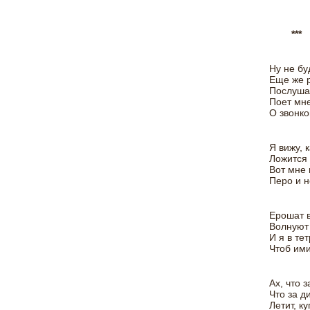
***
Ну не бу
Еще же 
Послушай
Поет мн
О звонко
Я вижу, 
Ложится 
Вот мне 
Перо и н
Ерошат в
Волнуют 
И я в те
Чтоб ими
Ах, что з
Что за д
Летит, к