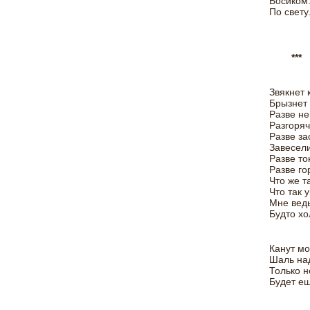
Босиком
По свету
***
Звякнет 
Брызнет 
Разве н
Разгоряч
Разве за
Завесели
Разве то
Разве го
Что же т
Что так 
Мне ведь
Будто хо
Канут мо
Шаль над
Только н
Будет ещ