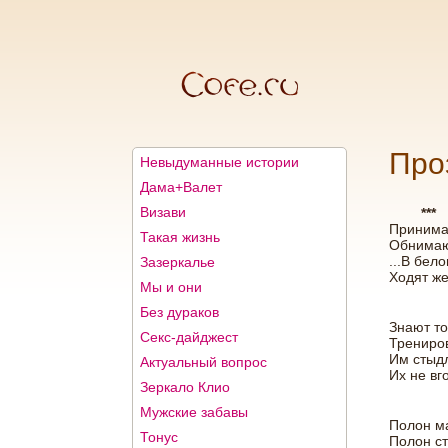
Про
Невыдуманные истории
Дама+Валет
Визави
***
Принима
Такая жизнь
Обнимаю 
...В бел
Зазеркалье
Ходят ж
Мы и они
Без дураков
Знают то
Секс-дайджест
Трениров
Им стыдл
Актуальный вопрос
Их не вг
Зеркало Клио
Мужские забавы
Полон ма
Тонус
Полон ст