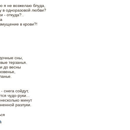
ею я не возжелаю блуда,
у в одноразовой любви?
и - откуда?..
да
змущение в крови?!
дочные сны,
вые терзанья.
и до весны
новенье,
ланье.
- снега сойдут,
тся чудо-руки...
несколько минут
ненной разлуки.
ься