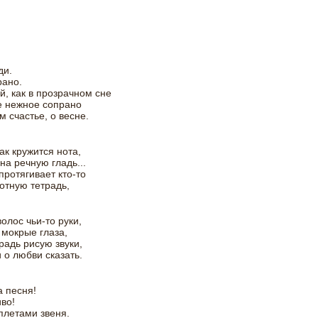
ди.
рано.
, как в прозрачном сне
е нежное сопрано
м счастье, о весне.
как кружится нота,
на речную гладь...
протягивает кто-то
отную тетрадь,
олос чьи-то руки,
мокрые глаза,
традь рисую звуки,
 о любви сказать.
а песня!
иво!
уплетами звеня.