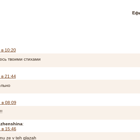
Ефи
 в 10:20
сь твоими стихами
 в 21:44
ельно
 в 08:09
!!
 zhenshina
:
 в 15:46
u ze v teh glazah