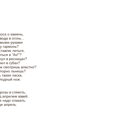
.
.
коса о камень,
вода в огонь...
емыми руками
у гармонь?
ставлю литься,
ться в "Ах!"?
нул в ресницах?
рел в губах?
ак смотришь властно?
упорно льнешь?
 такая ласка,
лодный нож.
розы в слякоть,
 апрелем взвей.
е надо плакать,
е апрель.