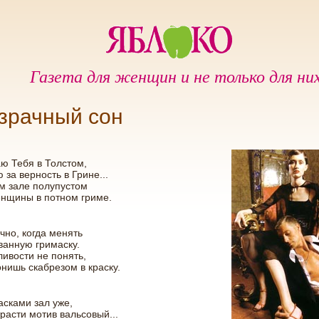
Газета для женщин и не только для ни
зрачный сон
ю Тебя в Толстом,
за верность в Грине...
ом зале полупустом
енщины в потном гриме.
чно, когда менять
анную гримаску.
ивости не понять,
онишь скабрезом в краску.
сками зал уже,
расти мотив вальсовый...