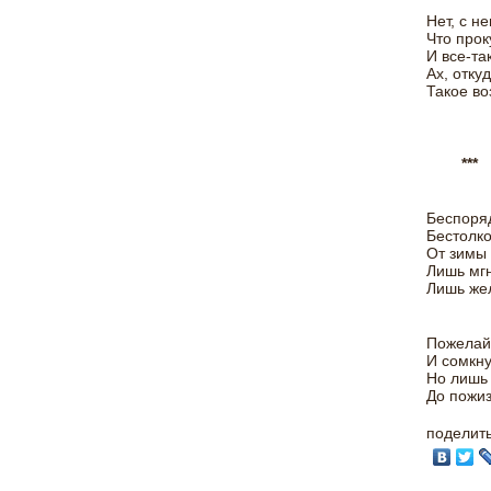
Нет, с н
Что прок
И все-так
Ах, отку
Такое во
***
Беспоря
Бестолко
От зимы 
Лишь мг
Лишь же
Пожелай 
И сомкну
Но лишь 
До пожиз
поделит