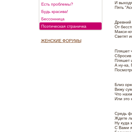
И выходя
Есть проблемы?
Пять "Ас
Будь красива!
Бессонница
Древний 
Поэтическая страничка
От бесст
Макси-юб
Светят 
ЖЕНСКИЕ ФОРУМЫ
Пляшет ч
Сбросив 
Пляшет 
А ну-ка, 
Посмотри
Близ орк
Вижу сум
Что нахм
Или это 
Средь фи
Ждете ль
Ну куда 
С Вами я