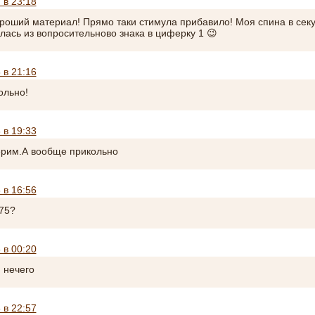
 в 23:18
роший материал! Прямо таки стимула прибавило! Моя спина в сек
лась из вопросительново знака в циферку 1 😉
 в 21:16
ольно!
 в 19:33
рим.А вообще прикольно
 в 16:56
175?
 в 00:20
я нечего
 в 22:57