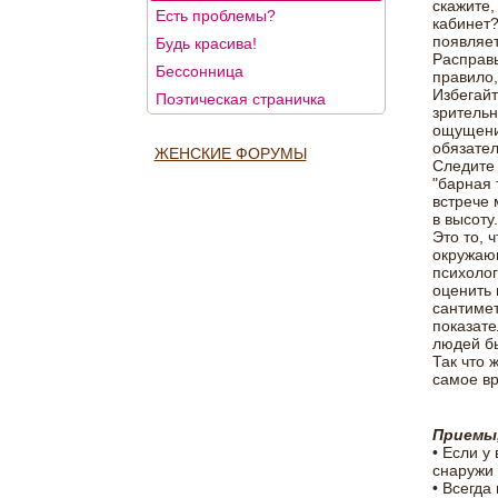
скажите,
Есть проблемы?
кабинет?
появляет
Будь красива!
Расправь
Бессонница
правило,
Избегайт
Поэтическая страничка
зрительн
ощущение
обязател
ЖЕНСКИЕ ФОРУМЫ
Следите 
"барная 
встрече 
в высоту.
Это то, 
окружающ
психолог
оценить 
сантимет
показате
людей б
Так что 
самое вр
Приемы
• Если у
снаружи
• Всегда