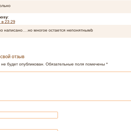
ольно
osy
:
 в 23:29
о написано….но многое остается непонятнымb
 свой отзыв
 не будет опубликован.
Обязательные поля помечены
*