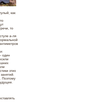
тулый, как
то
ут
речи, то
стуле а-ля
формальной
сантиметров
ах
– один
осили
ишних
или
стики этих
занятий.
. Поэтому
будущее.
оставлять