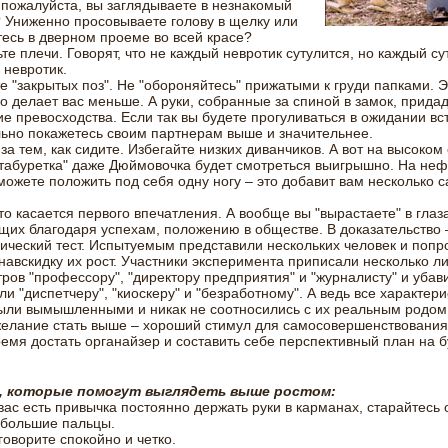
 пожалуйста, вы заглядываете в незнакомый
 Униженно просовываете голову в щелку или
есь в дверном проеме во всей красе?
те плечи. Говорят, что не каждый невротик сутулится, но каждый су
 невротик.
е "закрытых поз". Не "обороняйтесь" прижатыми к груди папками. Э
о делает вас меньше. А руки, собранные за спиной в замок, придад
 превосходства. Если так вы будете прогуливаться в ожидании вст
ьно покажетесь своим партнерам выше и значительнее.
за тем, как сидите. Избегайте низких диванчиков. А вот на высоком 
табуретка" даже Дюймовочка будет смотреться выигрышно. На не
можете положить под себя одну ногу – это добавит вам несколько 
что касается первого впечатления. А вообще вы "вырастаете" в глаз
их благодаря успехам, положению в обществе. В доказательство 
ический тест. Испытуемым представили нескольких человек и попр
навскидку их рост. Участники эксперимента приписали несколько л
ров "профессору", "директору предприятия" и "журналисту" и убав
ли "диспетчеру", "киоскеру" и "безработному". А ведь все характери
ыли вымышленными и никак не соотносились с их реальным родом 
желание стать выше – хороший стимул для самосовершенствования
емя достать органайзер и составить себе перспективный план на 
, которые помогут выглядеть выше ростом:
 вас есть привычка постоянно держать руки в карманах, старайтесь 
 большие пальцы.
 говорите спокойно и четко.