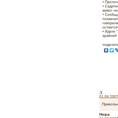
• Протяг
• Садите
живот не
• Сообща
похвалит
говорили
остается
• Идите 
крайней 
поделит
:)
:
01.04.2007
Прикольн
Нюра
: