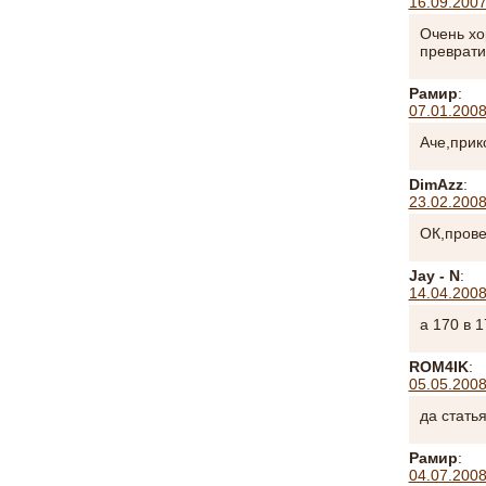
16.09.2007
Очень хо
преврати
Рамир
:
07.01.2008
Аче,прик
DimAzz
:
23.02.2008
ОК,прове
Jay - N
:
14.04.2008
а 170 в 
ROM4IK
:
05.05.2008
да стать
Рамир
:
04.07.2008