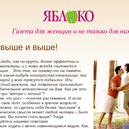
Газета для женщин и не только для ни
 выше и выше!
 люди, как ни крути, более эффектны и
вительны, и с ними всегда считаются
щие... Это так, но почему-то на память
 какая-нибудь низкорослая начальница, при
орой у всех трясутся поджилки. Или
стый мужчина, чье появление производит
бательное впечатление на дам. Как им это
при "метре с кепкой"?
ом, что рост – понятие растяжимое. И если
 свое тело, особенно в зрелом возрасте,
ложно, то сделать себя более "высоким" в
гическом смысле может любой человек – было
ие. Вы хотите стать выше? Тогда
уйтесь нашими советами.
ьте ходить с вечно извиняющимся видом. Как,