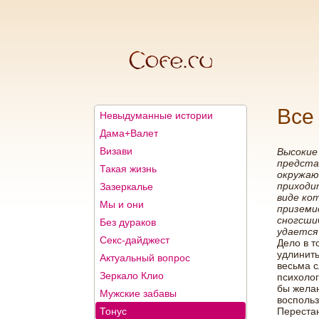
Все
Невыдуманные истории
Дама+Валет
Визави
Высокие
предста
Такая жизнь
окружаю
приходит
Зазеркалье
виде кот
Мы и они
приземи
сногсши
Без дураков
удается 
Секс-дайджест
Дело в т
удлинить
Актуальный вопрос
весьма с
Зеркало Клио
психоло
бы желан
Мужские забавы
воспольз
Тонус
Перестан