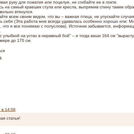
ивая руку для пожатия или поцелуя, не сгибайте ее в локте.
сь на самый краешек стула или кресла, выпрямив спину таким обр
вольно втянулся.
йте всем своим видом, что вы – важная птица, не упускайте случая
ь себя (Эта работа мне всегда удавалась особенно хорошо или: Мн
, что я все понимаю с полуслова). Источник забывается, информа
.
"с улыбкой на устах в неравный бой" – и тогда ваши 164 см "вырасту
мере до 170 см.
ься
 в 14:06
ая статья!