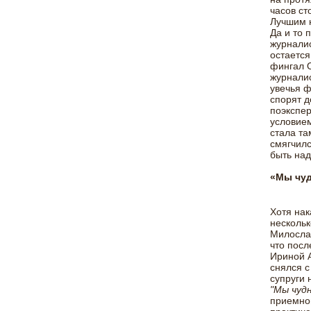
часов ст
Лучшим н
Да и то 
журналис
остается
фингал О
журналис
увечья ф
спорят д
поэкспер
условием
стала та
смягчилс
быть над
«Мы чуд
Хотя нак
нескольк
Милослав
что посл
Ириной А
снялся с
супруги 
"Мы чуд
приемной