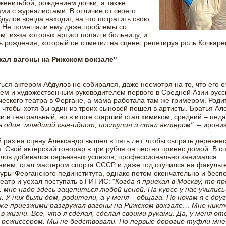
женитьбой, рождением дочки, а также
ми с журналистами. В отличие от своего
бдулов всегда находит, на что потратить свою
. Не помешали ему даже проблемы со
м, из-за которых артист попал в больницу, и
ь рождения, который он отметил на сцене, репетируя роль Кочкаре
жал вагоны на Рижском вокзале"
ься актером Абдулов не собирался, даже несмотря на то, что его 
ем и художественным руководителем первого в Средней Азии русс
еского театра в Фергане, а мама работала там же гримером. Роди
 чтобы хотя бы один из троих сыновей пошел в артисты. Братья Ал
и в театральный, но в итоге старший стал химиком, средний – педа
я один, младший сын-идиот, поступил и стал актером",
– ирониз
 раз на сцену Александр вышел в пять лет, чтобы сыграть деревенс
. Свой актерский гонорар в три рубля он честно принес домой. В с
лов добивался серьезных успехов, профессионально занимался
ием, стал мастером спорта СССР и даже год отучился на факульт
уры Ферганского пединститута, однако потом окончательно и бесп
еатр и уехал поступать в ГИТИС: "
Когда я приехал в Москву, то п
 мне надо здесь зацепиться любой ценой. На курсе у нас учились
. У них были дом, родители, а у меня – общага. По ночам я с дру
же приезжими разгружал вагоны на Рижском вокзале… Мне никт
в жизни. Все, что я сделал, сделал своими руками. Да, у меня от
 режиссером. Мы не бедствовали. Но первые дорогие туфли мне