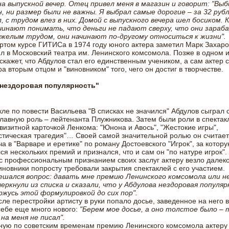
а выпускной вечер. Отец привел меня в магазин и говорит: "Выб
, ни размер были не важны. Я выбрал самые дорогие – за 32 руб
, с трудом влез в них. Домой с выпускного вечера шел босиком. 
чинают понимать, что деньги не падают сверху, что они зара
яжелым трудом, они начинают по-другому относиться к жизни".
ртом курсе ГИТИСа в 1974 году юного актера заметил Марк Захаро
л в Московский театра им. Ленинского комсомола. Позже в одном 
скажет, что Абдулов стал его единственным учеником, а сам актер 
а вторым отцом и "виновником" того, чего он достиг в творчестве.
 нездоровая популярность"
кле по повести Васильева "В списках не значился" Абдулов сыграл 
лавную роль – лейтенанта Плужникова. Затем были роли в спектак
визитной карточкой Ленкома: "Юнона и Авось", "Жестокие игры",
тическая трагедия"… Своей самой значительной ролью он считает
а в "Варваре и еретике" по роману Достоевского "Игрок", за котор
ся нескольких премий и признался, что и сам он "по натуре игрок".
с профессиональным признанием своих заслуг актеру везло далеко
иновники попросту требовали закрытия спектаклей с его участием.
ешался вопрос: давать мне премию Ленинского комсомола или н
еркнули из списка и сказали, что у Абдулова нездоровая популяр
ржусь этой формулировкой до сих пор".
сле перестройки артисту в руки попало досье, заведенное на него в
себе еще много нового:
"Берем мое досье, а оно толстое было – 
на меня не писал".
ую по советским временам премию Ленинского комсомола актеру 