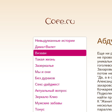
Абд
Невыдуманные истории
Дама+Валет
Визави
Еще ни р
не прово
Такая жизнь
уникальн
гоголевс
Зазеркалье
Захаровы
Мы и они
потом не
"Да, а в
Без дураков
Александ
Секс-дайджест
захаровс
Кочкарев
Актуальный вопрос
Подколес
Зеркало Клио
найти пр
К "Женит
Мужские забавы
нескольк
Тонус
параллел