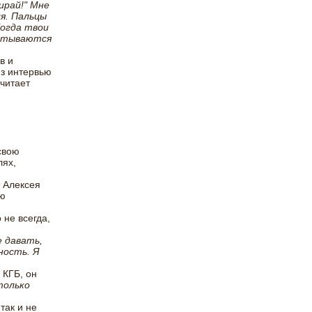
ирай!" Мне
ля. Пальцы
Когда твои
батываются
в и
из интервью
считает
свою
лях,
 Алексея
ую
 не всегда,
е давать,
ность. Я
 КГБ, он
только
так и не