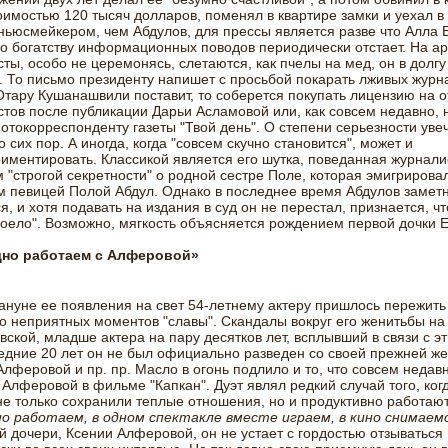
оимостью 120 тысяч долларов, поменял в квартире замки и уехал в
ьюсмейкером, чем Абдулов, для прессы является разве что Алла 
по богатству информационных поводов периодически отстает. На ар
ты, особо не церемонясь, слетаются, как пчелы на мед, он в долгу
. То письмо президенту напишет с просьбой покарать лживых журна
тару Кушанашвили поставит, то соберется покупать лицензию на о
тов после публикации Дарьи Асламовой или, как совсем недавно, 
отокорреспонденту газеты "Твой день". О степени серьезности уве
о сих пор. А иногда, когда "совсем скучно становится", может и
иментировать. Классикой является его шутка, поведанная журнали
 "строгой секретности" о родной сестре Поле, которая эмигрирова
м певицей Полой Абдул. Однако в последнее время Абдулов замет
я, и хотя подавать на издания в суд он не перестал, признается, ч
оело". Возможно, мягкость объясняется рождением первой дочки Е
но работаем с Алферовой»
ануне ее появления на свет 54-летнему актеру пришлось пережит
о неприятных моментов "славы". Скандалы вокруг его женитьбы н
ской, младше актера на пару десятков лет, всплывший в связи с эт
едние 20 лет он не был официально разведен со своей прежней ж
лферовой и пр. пр. Масло в огонь подлило и то, что совсем недав
 Алферовой в фильме "Капкан". Дуэт являл редкий случай того, ко
не только сохранили теплые отношения, но и продуктивно работают
но работаем, в одном спектакле вместе играем, в кино снимаем
 дочери, Ксении Алферовой, он не устает с гордостью отзываться