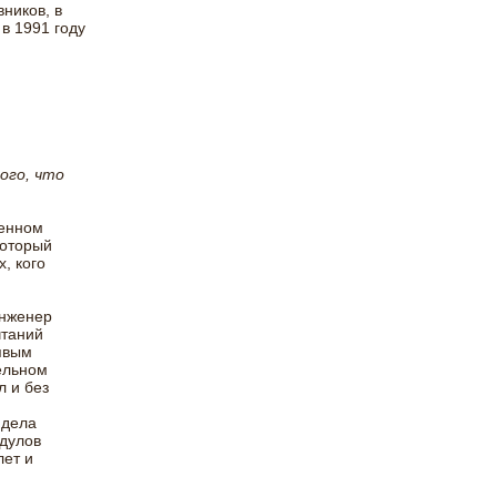
ников, в
в 1991 году
ого, что
венном
который
, кого
инженер
чтаний
явым
ельном
 и без
идела
бдулов
лет и