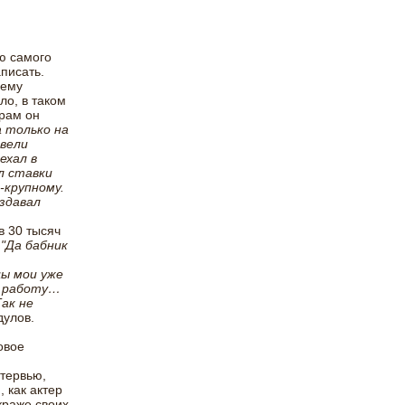
ю самого
писать.
 ему
ло, в таком
грам он
а только на
евели
ехал в
л ставки
-крупному.
здавал
в 30 тысяч
:
"Да бабник
цы мои уже
ю работу…
Так не
дулов.
овое
тервью,
 как актер
краже своих