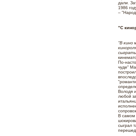
дали. За
1986 год
– "Народ
"С кино
"В кино 
кинороля
сыграть
кинемато
По-наст
чуде" Ма
построил
впоследс
"романти
определе
Володя и
любой за
итальянц
исполнен
сопровож
В самом 
шокирова
сыграл т
перешедш