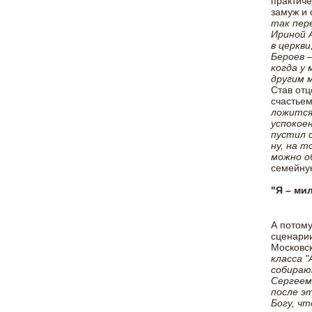
практиче
замуж и 
так пере
Ириной А
в церкв
Бероев 
когда у 
другим 
Став отц
счастьем
ложится 
успокое
пустил с
ну, на т
можно о
семейную
"Я – ми
А потому
сценари
Московск
класса "
собирают
Сергеем 
после э
Богу, чт