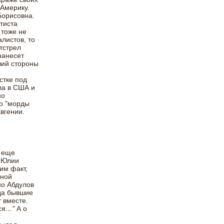
 Америку.
Борисовна.
тиста
 тоже не
листов, то
тстрел
нанесет
чий стороны
стке под
ла в США и
но
то "морды
вгении.
ь еще
а Юлии
им факт,
еной
но Абдулов
гда бывшие
 вместе.
ся…"
А о