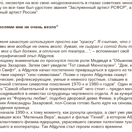
то, несмотря на всю свою неоднозначность в глазах советских чинов
у он все-таки был удостоен звания "Заслуженный артист РСФСР", а 
ный артист России".
ролями мне не очень везло"
меня зачастую используют просто как "краску". Я считаю, что с
ми мне вообще не очень везло: думаю, не сыграл и сотой доли т
 мог и был должен, в отличие от театра…",
– вспоминает свой
графический опыт Абдулов.
оящему знаменитым он проснулся после роли Медведя в "Обыкно
рка Захарова. Затем свет увидели "Тот самый Мюнхгаузен", "Дом, 
 Свифт", а Абдулов начал постепенно превращаться в одного из тех
твии нарекут "секс-символами". Позже о героях Абдулова скажут:
ческие, рефлексирующие, умные и немного грустные, ставшие в
нной степени символом поколения 1970-х и 1980-х годов". Один 
з "Самой обаятельной и привлекательной" чего стоит – предел ме
сидевшейся в невестах сотрудницы чертежного отдела. А за кучер
ем из "Формулы любви", подобно дворовой девке Фимке, в убедит
ии Александры Захаровой, пол-Союза готово было идти на сеновал
дения кузнеца.
начале 1990-х, к тому моменту, как рухнула цензура, а свет уже ув
вшая всех "Меленька Вера", вышел и фильм "Гений", в котором А
алантливого физика-ядерщика, украсившего своими патентами туа
его в кооператоры. Так Абдулов стал героем нового времени.