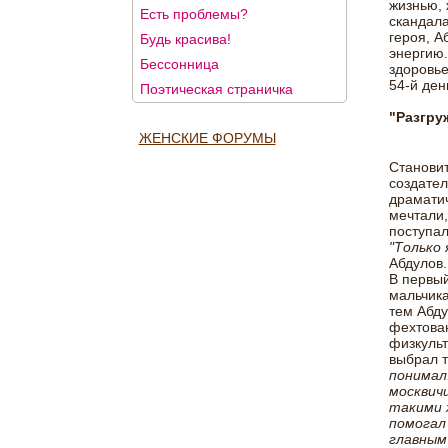
жизнью, 
Есть проблемы?
скандала
героя, А
Будь красива!
энергию
Бессонница
здоровье
54-й ден
Поэтическая страничка
"Разгру
ЖЕНСКИЕ ФОРУМЫ
Становит
создател
драматич
мечтали,
поступал
"Только 
Абдулов.
В первый
мальчика
тем Абду
фехтован
физкульт
выбрал т
понимал:
москвичи
такими 
помогал 
главным