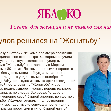
Газета для женщин и не только для ни
улов решился на "Женитьбу"
азу в истории Ленкома премьера спектакля
дилась вне стен театра. Самарцы получили
ую и приятную возможность увидеть
кую "Женитьбу", поставленную Марком
м к 80-летию Ленкома, первыми в стране, а
 без удовольствия обсуждать в антрактах:
 столице это увидят только в октябре…"
р Абдулов – одна из самых ярких звезд новой
кой постановки – в "Женитьбе" играет
а, подвязавшегося женить нерешительного
ина, и, по словам Захарова, "старается
именение своей бурной энергии, но тщетно".
ьбе" Абдулов готовился на протяжении
их месяцев, умело совмещая репетиции с
ьными проектами в кино, бурной личной