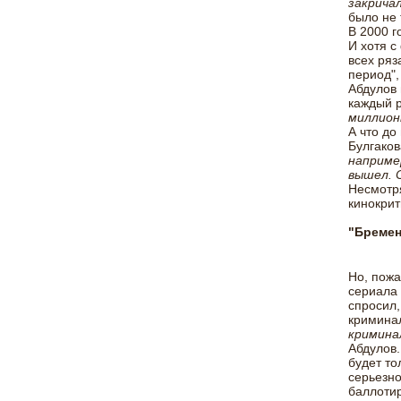
закричал
было не 
В 2000 г
И хотя с
всех ряз
период",
Абдулов 
каждый 
миллионн
А что до
Булгаков
наприме
вышел. 
Несмотря
кинокрит
"Бремен
Но, пожа
сериала 
спросил,
криминал
кримина
Абдулов.
будет то
серьезно
баллотир