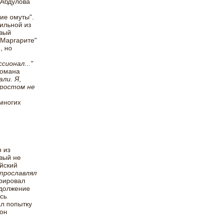
 Абдулова
ие омуты".
ильной из
овый
 Маргарите"
, но
сионал..."
романа
ли. Я,
 ростом не
многих
 из
вый не
ийский
 прославлял
арировал
одолжение
сь
ал попытку
 он