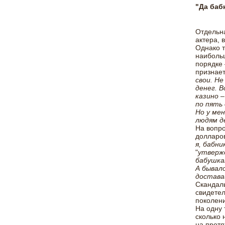
"Да бабн
Отдельна
актера, 
Однако т
наибольш
порядке 
признает
свои. Не
денег. В
казино 
по пять 
Но у ме
людям де
На вопро
долларов
я, бабни
"
утвержд
бабушка
А бывало
достава
Скандаль
свидетел
поколени
На одну 
сколько 
на протя