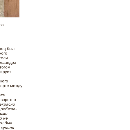
ва.
отец был
кого
тели
ександра
гогом.
ирует
кого
порте между
ете
оворотно
рекрасно
 ребята-
гими
о не
ец был
 купили