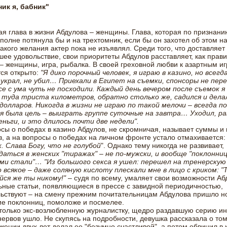
ик я, бабник"
я глава в жизни Абдулова – женщины. Глава, которая по признани
вполне потянула бы и на трехтомник, если бы он захотел об этом на
акого желания актер пока не изъявлял. Среди того, что доставляет
ее удовольствие, свои приоритеты Абдулов расставляет, как прави
– женщины, игра, рыбалка. В своей греховной любви к азартным и
ся открыто:
"Я дико порочный человек, я играю в казино, но всегд
 украл, не убил… Приехали в Египет на съемки, спонсоры не пер
се с ума чуть не посходили. Каждый день вечером после съемок я 
– туда триста километров, обратно столько же, садился и дела
долларов. Никогда в жизни не играю по такой мелочи – всегда по
ня была цель – выиграть группе суточные на завтра… Уходил, ра
ньги, и это длилось почти две недели".
сы о победах в казино Абдулов, не скромничая, называет суммы и 
, а на вопросы о победах на личном фронте устало отмахивается
к. Слава Богу, что не голубой
". Однако тему никогда не развивает,
аться в женских "тиражах" – не по-мужски, и вообще
"поклонни
ми стали"… "Из большого секса я ушел: перешел на тренерску
 всякое – даже соляную кислоту плескали мне в лицо с криком: "
йся же ты никому!"
– судя по всему, умаляет свои возможности Аб
ные статьи, появляющиеся в прессе с завидной периодичностью,
ьствуют – на смену прежним почитательницам Абдулова пришло н
е поклонниц, помоложе и посмелее.
только экс-возлюбленную журналистку, щедро раздавшую серию ин
нервов ушло. Не скупясь на подробности, девушка рассказала о том,
жении двух лет делал ее "безумно счастливой", а потом обвинил в 