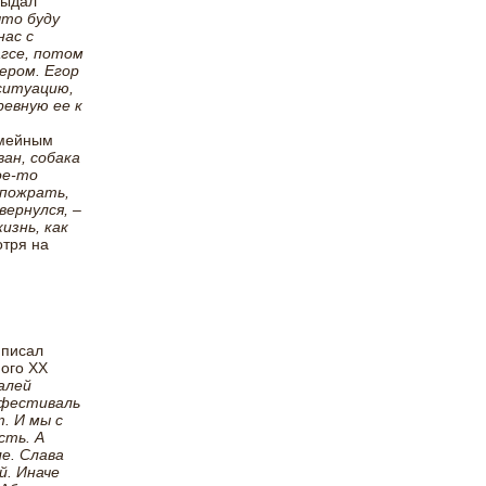
выдал
что буду
нас с
агсе, потом
ером. Егор
ситуацию,
ревную ее к
емейным
ан, собака
ое-то
 пожрать,
вернулся, –
изнь, как
отря на
 писал
ого ХХ
алей
офестиваль
. И мы с
сть. А
е. Слава
й. Иначе