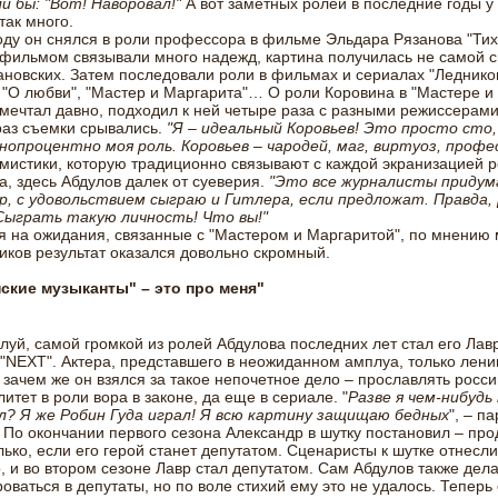
и бы: "Вот! Наворовал!"
А вот заметных ролей в последние годы у
так много.
оду он снялся в роли профессора в фильме Эльдара Рязанова "Тих
 фильмом связывали много надежд, картина получилась не самой с
ановских. Затем последовали роли в фильмах и сериалах "Ледник
 "О любви", "Мастер и Маргарита"… О роли Коровина в "Мастере и
мечтал давно, подходил к ней четыре раза с разными режиссерами
раз съемки срывались.
"Я – идеальный Коровьев! Это просто сто,
опроцентно моя роль. Коровьев – чародей, маг, виртуоз, профес
 мистики, которую традиционно связывают с каждой экранизацией 
а, здесь Абдулов далек от суеверия.
"Это все журналисты придума
р, с удовольствием сыграю и Гитлера, если предложат. Правда,
Сыграть такую личность! Что вы!"
 на ожидания, связанные с "Мастером и Маргаритой", по мнению 
иков результат оказался довольно скромный.
ские музыканты" – это про меня"
луй, самой громкой из ролей Абдулова последних лет стал его Лавр
"NEXT". Актера, представшего в неожиданном амплуа, только лени
 зачем же он взялся за такое непочетное дело – прославлять росс
итет в роли вора в законе, да еще в сериале. "
Разве я чем-нибудь
л? Я же Робин Гуда играл! Я всю картину защищаю бедных
", – п
 По окончании первого сезона Александр в шутку постановил – пр
лько, если его герой станет депутатом. Сценаристы к шутке отнесли
, и во втором сезоне Лавр стал депутатом. Сам Абдулов также дел
оваться в депутаты, но по воле стихий ему это не удалось. Теперь