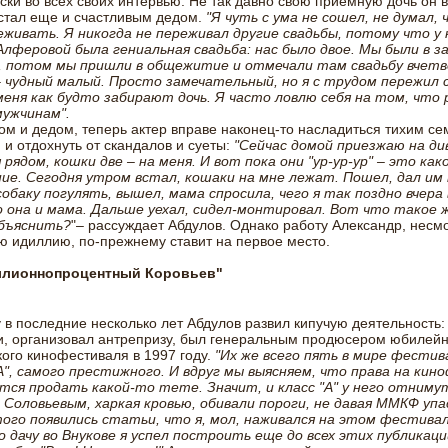
ски во всех своих интервью. Не так давно свою приемную дочь он 
стал еще и счастливым дедом.
"Я чуть с ума не сошел, не думал, 
живать. Я никогда не переживал другие свадьбы, потому что у 
лферовой была гениальная свадьба: нас было двое. Мы были в з
и, потом мы пришли в общежитие и отмечали там свадьбу вчетв
– чудный малый. Просто замечательный, но я с трудом пережил 
меня как будто забирают дочь. Я часто ловлю себя на том, что 
мужчинам".
ом и дедом, теперь актер вправе наконец-то насладиться тихим с
 и отдохнуть от скандалов и суеты:
"Сейчас домой приезжаю на див
рядом, кошки две – на меня. И вот пока они "ур-ур-ур" – это как
ние. Сегодня утром встал, кошаки на мне лежат. Пошел, дал им
обаку погулять, вышел, мама спросила, чего я так поздно вчера 
о она и мама. Дальше уехал, сидел-монтировал. Вот что такое ж
бъяснить?
"– рассуждает Абдулов. Однако работу Александр, несм
 идиллию, по-прежнему ставит на первое место.
ллионнопроцентный Коровьев"
 в последние несколько лет Абдулов развил кипучую деятельность:
и, организовал антрепризу, был генеральным продюсером юбилейн
ого кинофестиваля в 1997 году.
"Их же всего пять в мире фестив
А", самого престижного. И вдруг мы выясняем, что права на кин
ся продать какой-то тете. Значит, и класс "А" у него отнимут
Соловьевым, харкая кровью, обивали пороги, не давая ММКФ упа
того появились статьи, что я, мол, наживался на этом фестивал
о дачу во Внукове я успел построить еще до всех этих публикаци