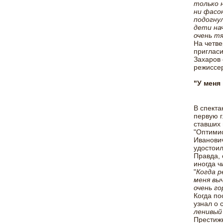
только н
ни фасон
подогнул
дети на
очень т
На четве
пригласи
Захаров 
режиссер
"У меня
В спекта
первую г
ставших 
"Оптимис
Иванович
удостоил
Правда, 
иногда ч
"
Когда р
меня выч
очень го
Когда по
узнал о 
ленивый 
Престижн