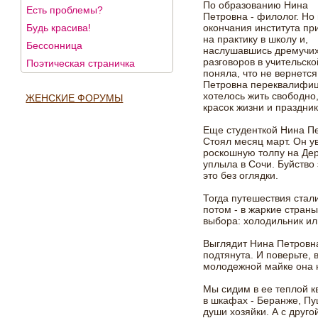
По образованию Нина
Есть проблемы?
Петровна - филолог. Но
Будь красива!
окончания института п
на практику в школу и,
Бессонница
наслушавшись дремучи
разговоров в учительско
Поэтическая страничка
поняла, что не вернется
Петровна переквалифиц
хотелось жить свободно,
ЖЕНСКИЕ ФОРУМЫ
красок жизни и праздник
Еще студенткой Нина Пе
Стоял месяц март. Он у
роскошную толпу на Дер
уплыла в Сочи. Буйство 
это без оглядки.
Тогда путешествия стали
потом - в жаркие стран
выбора: холодильник ил
Выглядит Нина Петровна
подтянута. И поверьте,
молодежной майке она 
Мы сидим в ее теплой кв
в шкафах - Беранже, Пу
души хозяйки. А с друг