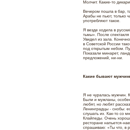
Молчит. Какие-то дикари
Вечером пошла в бар, т
Арабы не пьют, только ч
употребляют такое.
Я везде ходила в русски
тьмы». После спектакля 
Увидел из зала. Конечн
в Советской России так
под открытым небом. Пу
Показали минарет, лан
предложений, ни-ни.
Какие бывают мужчин
Я не чуралась мужчин. 
Были и мужланы, особен
любят, но любят рассказ
Ленинградцы - снобы: е
слушать их. Как-то со 
Клайпеды. Очень хорошо
ресторане напьется-нае
спрашиваю: «Ты что, в 