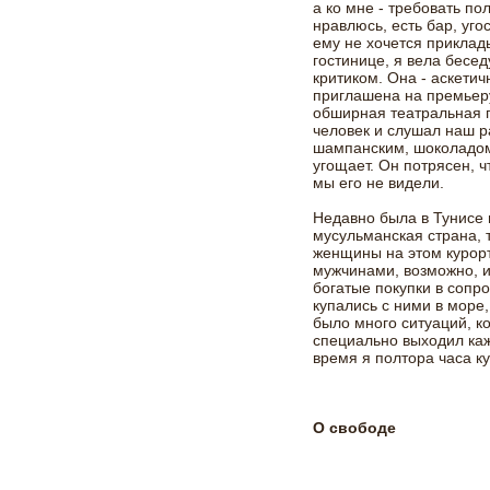
а ко мне - требовать п
нравлюсь, есть бар, уго
ему не хочется приклады
гостинице, я вела бесе
критиком. Она - аскети
приглашена на премьеру
обширная театральная 
человек и слушал наш ра
шампанским, шоколадом
угощает. Он потрясен, 
мы его не видели.
Недавно была в Тунисе
мусульманская страна, 
женщины на этом курор
мужчинами, возможно, и
богатые покупки в сопр
купались с ними в море,
было много ситуаций, к
специально выходил кажд
время я полтора часа к
О свободе