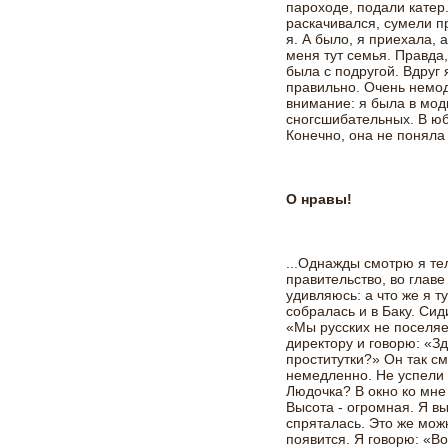
пароходе, подали катер.
раскачивался, сумели 
я. А было, я приехала, 
меня тут семья. Правда
была с подругой. Вдруг
правильно. Очень немод
внимание: я была в мод
сногсшибательных. В юб
Конечно, она не поняла 
О нравы!
...Однажды смотрю я те
правительство, во главе
удивляюсь: а что же я т
собралась и в Баку. Сид
«Мы русских не поселяе
директору и говорю: «Зд
проститутки?» Он так с
немедленно. Не успели 
Людочка? В окно ко мне
Высота - огромная. Я в
спряталась. Это же можн
появится. Я говорю: «В