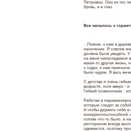
Петровны. Она из тех люд
бровь, а в глаз.
Все началось с горже
...Помню, к нам в дере
население. Я совсем ма
должна была увидеть. 
на меня неизгладимое в
какая-то другая жизнь, 
х годах, к нам приехала
было чудом. Я весь вече
С детства я очень гибка
возрасте, ноги вверх - 
Гибкий позвоночник - эт
Работая в парикмахерск
которые следят за собой
А чтобы держать себя в
конкурентноспособной, 
голове что-то было, и н
рестораном всегда высп
одеваются, поэтому про