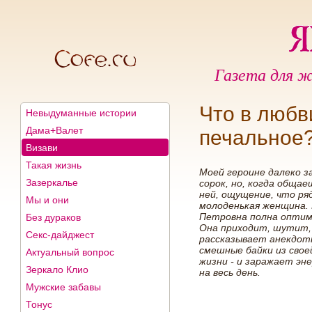
Газета для ж
Что в любв
Невыдуманные истории
Дама+Валет
печальное?
Визави
Такая жизнь
Моей героине далеко з
Зазеркалье
сорок, но, когда общае
ней, ощущение, что ря
Мы и они
молоденькая женщина.
Петровна полна оптим
Без дураков
Она приходит, шутит,
Секс-дайджест
рассказывает анекдот
смешные байки из свое
Актуальный вопрос
жизни - и заражает эн
Зеркало Клио
на весь день.
Мужские забавы
Тонус