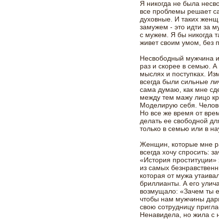
Я никогда не была несв
все проблемы решает с
духовные. И таких женщ
замужем - это идти за м
с мужем. Я бы никогда 
живет своим умом, без 
Несвободный мужчина и
раз и скорее в семью. 
мыслях и поступках. Из
всегда были сильные ли
сама думаю, как мне сд
между тем мажу лицо кр
Моделирую себя. Челове
Но все же время от вре
делать ее свободной дл
только в семью или в на
Женщин, которые мне ра
всегда хочу спросить: з
«История проституции» 
из самых безнравственн
которая от мужа утаива
бриллианты. А его улич
возмущало: «Зачем ты 
чтобы нам мужчины дари
свою сотрудницу приглас
Ненавидела, но жила с н