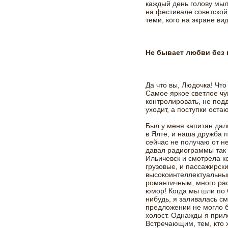
каждый день голову мыла
на фестивале советской
теми, кого на экране вид
Не бывает любви без п
Да что вы, Людочка! Чт
Самое яркое светлое чу
контролировать, не под
уходит, а поступки оста
Был у меня капитан дал
в Ялте, и наша дружба 
сейчас не получаю от не
давал радиограммы так 
Ильичевск и смотрела ко
грузовые, и пассажирск
высокоинтеллектуальны
романтичным, много рас
юмор! Когда мы шли по 
нибудь, я заливалась см
предложении не могло б
холост. Однажды я прил
Встречающим, тем, кто 