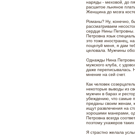
наряды - меховой, до пя
расшитое льняное плать
Женщина до мозга кост
Романы? Ну, конечно, б
рассматриваем несостоя
сердце Нины Петровны. 
Петровна язык специаль
это тоже иностранец, на 
поцелуй меня, я дам те
целовала. Мужчины обо
Однажды Нина Петровна 
мужского клуба, с удово
даже переписывалась. Н
мнение на сей счет.
Как человек созерцател
некоторые выводы из св
мужчин в барах и ресто
убеждению, что самые 
преданы своим женам, ка
ищут развлечения на ст
хорошими манерами, од
Петровна всегда соотве
поэтому ухажеров таких
Я страстно желала усл