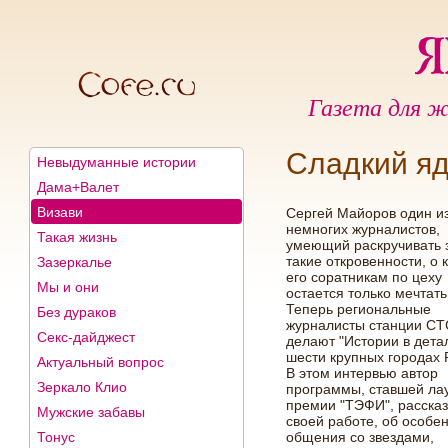
Газета для ж
Сладкий я
Невыдуманные истории
Дама+Валет
Визави
Сергей Майоров один и
немногих журналистов,
Такая жизнь
умеющий раскручивать 
такие откровенности, о 
Зазеркалье
его соратникам по цеху
Мы и они
остается только мечтать
Теперь региональные
Без дураков
журналисты станции СТ
Секс-дайджест
делают "Истории в детал
шести крупных городах 
Актуальный вопрос
В этом интервью автор
Зеркало Клио
программы, ставшей ла
премии "ТЭФИ", рассказ
Мужские забавы
своей работе, об особе
Тонус
общения со звездами,