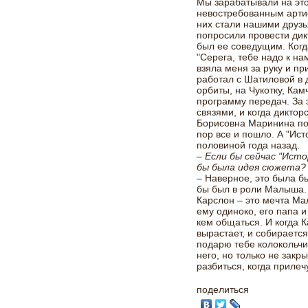
Мы зарабатывали на это
невостребованным артис
них стали нашими друзь
попросили провести дик
был ее соведущим. Когд
"Серега, тебе надо к на
взяла меня за руку и пр
работал с Шатиловой в 
орбиты, на Чукотку, Кам
программу передач. За 
связями, и когда диктор
Борисовна Маринина поз
пор все и пошло. А "Ист
половиной года назад.
– Если бы сейчас "Исто
бы была идея сюжета?
– Наверное, это была б
бы был в роли Малыша.
Карслон – это мечта Ма
ему одиноко, его папа 
кем общаться. И когда 
вырастает, и собирается
подарю тебе колокольчик
него, но только не закр
разбиться, когда прилечу
поделиться