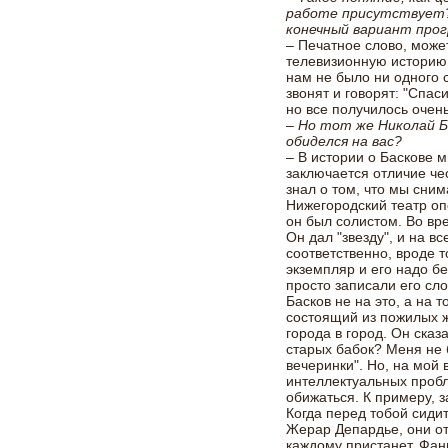
работе присутствует?
конечный вариант про
– Печатное слово, може
телевизионную историю 
нам не было ни одного 
звонят и говорят: "Спа
но все получилось очень
– Но тот же Николай Б
обиделся на вас?
– В истории о Баскове м
заключается отличие че
знал о том, что мы сним
Нижегородский театр оп
он был солистом. Во вр
Он дал "звезду", и на в
соответственно, вроде т
экземпляр и его надо б
просто записали его сл
Басков не на это, а на т
состоящий из пожилых 
города в город. Он сказ
старых бабок? Меня не
вечеринки". Но, на мой 
интеллектуальных пробл
обижаться. К примеру, 
Когда перед тобой сиди
Жерар Депардье, они от
каждому пристанет. Фан