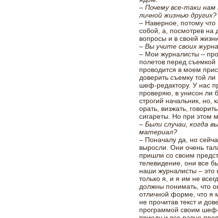
– Почему все-таки нам
личной жизнью других?
– Наверное, потому что
собой, а, посмотрев на 
вопросы и в своей жизни
– Вы учите своих журн
– Мои журналисты – пр
полетов перед съемкой 
проводится в моем прису
доверить съемку той ли
шеф-редактору. У нас п
проверяю, в унисон ли 
строгий начальник, но, 
орать, визжать, говорит
сигареты. Но при этом м
– Были случаи, когда в
материал?
– Поначалу да, но сейч
выросли. Они очень тал
пришли со своим предст
телевидение, они все б
наши журналисты – это к
только я, и я им не все
должны понимать, что о
отличной форме, что я м
не прочитав текст и до
программой своим шеф-р
приеду и все равно про