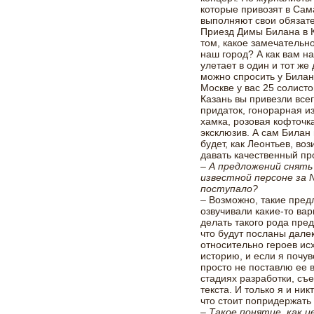
которые привозят в Сама
выполняют свои обязател
Приезд Димы Билана в К
том, какое замечательно
наш город? А как вам н
улетает в один и тот же
можно спросить у Билан
Москве у вас 25 солисто
Казань вы привезли всег
придаток, гонорарная из
хамка, розовая кофточка
эксклюзив. А сам Билан 
будет, как Леонтьев, во
давать качественный про
– А предложений снять
известной персоне за 
поступало?
– Возможно, такие пре
озвучивали какие-то вар
делать такого рода пре
что будут посланы дале
относительно героев ис
историю, и если я почув
просто не поставлю ее 
стадиях разработки, съ
текста. И только я и ник
что стоит попридержать
– Такое понятие, как ц