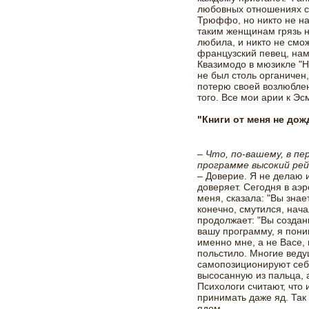
любовных отношениях 
Трюффо, но никто не наз
таким женщинам грязь н
любила, и никто не смож
французский певец, нам
Квазимодо в мюзикле "Н
не был столь органичен
потерю своей возлюблен
того. Все мои арии к Эс
"Книги от меня не дож
– Что, по-вашему, в п
программе высокий ре
– Доверие. Я не делаю 
доверяет. Сегодня в аэр
меня, сказала: "Вы зна
конечно, смутился, начал
продолжает: "Вы создан
вашу программу, я пони
именно мне, а не Васе,
польстило. Многие веду
самопозиционируют себя
высосанную из пальца, 
Психологи считают, что 
принимать даже яд. Так 
ядом.