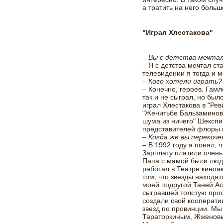
а тратить на него боль
"Играл Хлестакова"
– Вы с детства мечта
– Я с детства мечтал ст
телевидении я тогда и м
– Кого хотели играть?
– Конечно, героев. Гамл
так и не сыграл, но был
играл Хлестакова в "Ре
"Женитьбе Бальзаминова
шума из ничего" Шекспир
представителей флоры 
– Когда же вы перекоч
– В 1992 году я понял, 
Зарплату платили очень
Папа с мамой были людь
работал в Театре киноа
том, что звезды находят
моей подругой Таней Аг
сыгравшей толстую прос
создали свой кооперати
звезд по провинции. Мы
Тараторкиным, Жженовы