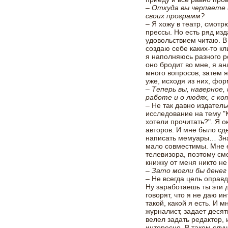
– Откуда вы черпаете
своих программ?
– Я хожу в театр, смотр
прессы. Но есть ряд из
удовольствием читаю. В
создаю себе каких-то к
я наполняюсь разного 
оно бродит во мне, я а
много вопросов, затем 
уже, исходя из них, фо
– Теперь вы, наверное,
работе и о людях, с к
– Не так давно издател
исследование на тему "
хотели прочитать?". Я 
авторов. И мне было с
написать мемуары… Знае
мало совместимы. Мне е
телевизора, поэтому см
книжку от меня никто не
– Зато могли бы денег
– Не всегда цель оправд
Ну заработаешь ты эти д
говорят, что я не даю и
такой, какой я есть. И 
журналист, задает деся
велел задать редактор, и
интересно. В таком слу