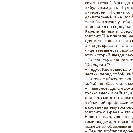
хочет звезда". А звезда 
нибудь выслушал. Нужно 
интересен: "Я очень хоч
удивительный и не мог 
если бы в жизни у тебя 
переносил на сцену на
Карела Чапека в "Средс
говорит: "Не плакала, н
Для меня красота – это
очередь красота – это 
лице звезды есть своя и
этих историй звезда рас
– Часто случаются от
"Историях"?
– Редко. Как правило, 
честны перед собой, л
– Человек обязательн
собой, чтобы иметь см
– Наверное, да. Он долж
только здесь и сейчас, 
для него может закончи
публичной профессии ну
дарованная ему господо
говорить с экрана – это
Если ты выходишь на сце
теми людьми, которые п
можешь их обманывать, 
– Вам приходится про