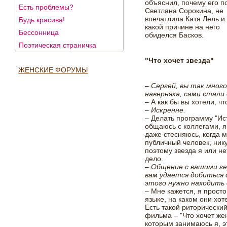
объяснил, почему его п
Есть проблемы?
Светлана Сорокина, не
впечатлила Катя Лель и
Будь красива!
какой причине на него
Бессонница
обиделся Басков.
Поэтическая страничка
"Что хочет звезда"
ЖЕНСКИЕ ФОРУМЫ
– Сергей, вы так много
наверняка, сами стали
– А как бы вы хотели, ч
– Искренне.
– Делать программу "Ист
общаюсь с коллегами, я
даже стесняюсь, когда м
публичный человек, нику
поэтому звезда я или не
дело.
– Общение с вашими ге
вам удается добиться 
этого нужно находить 
– Мне кажется, я прост
языке, на каком они хот
Есть такой риторически
фильма – "Что хочет же
которым занимаюсь я, э