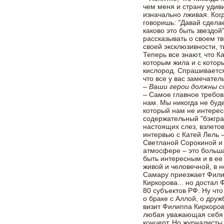
чем меня и страну удиви
изначально лживая. Ког
говоришь: "Давай сдела
каково это быть звездой
рассказывать о своем т
своей эксклюзивности, т
Теперь все знают, что К
которым жила и с котор
кислород. Спрашивается:
что все у вас замечател
– Ваши герои должны 
– Самое главное требо
нам. Мы никогда не буд
который нам не интерес
содержательный "бэкгра
настоящих слез, взлето
интервью с Катей Лель 
Светланой Сорокиной и 
атмосфере – это больша
быть интересным и в ее
живой и человечной, в н
Самару приезжает Фили
Киркорова... но достал
80 субъектов РФ. Ну что
о браке с Аллой, о дру
визит Филиппа Киркоров
любая уважающая себя з
концерт. Но журналисты