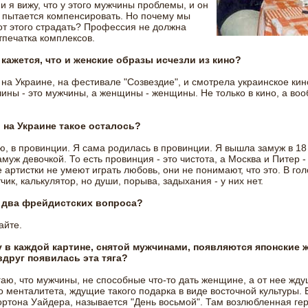
и я вижу, что у этого мужчины проблемы, и он
о пытается компенсировать. Но почему мы
т этого страдать? Профессия не должна
тпечатка комплексов.
е кажется, что и женские образы исчезли из кино?
 на Украине, на фестивале "Созвездие", и смотрела украинское кино
ины - это мужчины, а женщины - женщины. Не только в кино, а воо
о на Украине такое осталось?
ю, в провинции. Я сама родилась в провинции. Я вышла замуж в 18 
муж девочкой. То есть провинция - это чистота, а Москва и Питер -
артистки не умеют играть любовь, они не понимают, что это. В гол
тчик, калькулятор, но души, порыва, задыхания - у них нет.
 два фрейдистских вопроса?
айте.
у в каждой картине, снятой мужчинами, появляются японские
вдруг появилась эта тяга?
гаю, что мужчины, не способные что-то дать женщине, а от нее жду
о менталитета, ждущие такого подарка в виде восточной культуры. 
ртона Уайдера, называется "День восьмой". Там возлюбленная гер