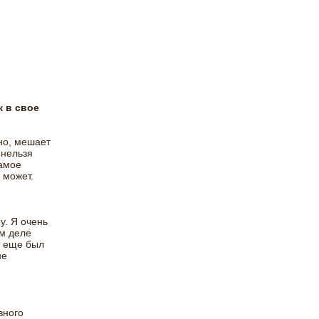
к в свое
ино, мешает
 нельзя
самое
 может.
у. Я очень
ом деле
ы еще был
не
вного