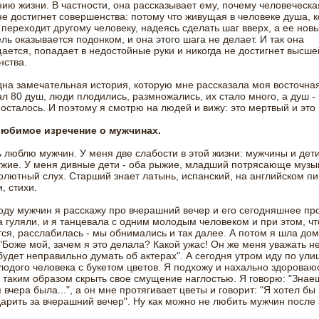
ию жизни. В частности, она рассказывает ему, почему человеческ
не достигнет совершенства: потому что живущая в человеке душа, к
 переходит другому человеку, надеясь сделать шаг вверх, а ее нов
ль оказывается подонком, и она этого шага не делает. И так она
ется, попадает в недостойные руки и никогда не достигнет высше
нства.
на замечательная история, которую мне рассказала моя восточная
ал 80 душ, люди плодились, размножались, их стало много, а душ -
и осталось. И поэтому я смотрю на людей и вижу: это мертвый и это 
любимое изречение о мужчинах.
ь люблю мужчин. У меня две слабости в этой жизни: мужчины и дет
ужие. У меня дивные дети - оба рыжие, младший потрясающе музык
олютный слух. Старший знает латынь, испанский, на английском п
, стихи.
оду мужчин я расскажу про вчерашний вечер и его сегодняшнее пр
 гуляли, и я танцевала с одним молодым человеком и при этом, чт
ся, расслабилась - мы обнимались и так далее. А потом я шла дом
"Боже мой, зачем я это делала? Какой ужас! Он же меня уважать не
удет неправильно думать об актерах". А сегодня утром иду по ули
лодого человека с букетом цветов. Я подхожу и нахально здороваю
 таким образом скрыть свое смущение наглостью. Я говорю: "Знаеш
я вчера была...", а он мне протягивает цветы и говорит: "Я хотел бы
арить за вчерашний вечер". Ну как можно не любить мужчин после 