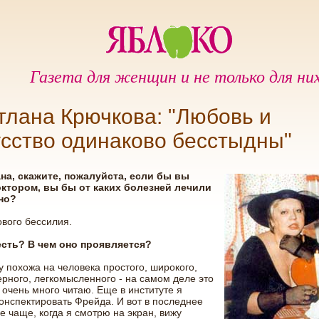
Газета для женщин и не только для ни
тлана Крючкова: "Любовь и
усство одинаково бесстыдны"
ана, скажите, пожалуйста, если бы вы
ктором, вы бы от каких болезней лечили
но?
ового бессилия.
 есть? В чем оно проявляется?
ду похожа на человека простого, широкого,
рного, легкомысленного - на самом деле это
Я очень много читаю. Еще в институте я
онспектировать Фрейда. И вот в последнее
е чаще, когда я смотрю на экран, вижу