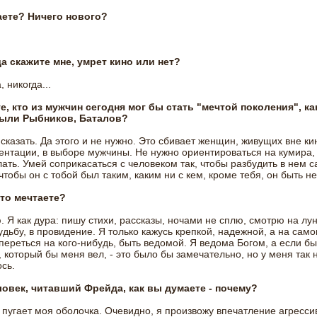
наете? Ничего нового?
да скажите мне, умрет кино или нет?
, никогда...
е, кто из мужчин сегодня мог бы стать "мечтой поколения", ка
ыли Рыбников, Баталов?
 сказать. Да этого и не нужно. Это сбивает женщин, живущих вне к
ентации, в выборе мужчины. Не нужно ориентироваться на кумира,
лать. Умей соприкасаться с человеком так, чтобы разбудить в нем 
чтобы он с тобой был таким, каким ни с кем, кроме тебя, он быть не
сто мечтаете?
. Я как дура: пишу стихи, рассказы, ночами не сплю, смотрю на лун
удьбу, в провидение. Я только кажусь крепкой, надежной, а на сам
ереться на кого-нибудь, быть ведомой. Я ведома Богом, а если б
 который бы меня вел, - это было бы замечательно, но у меня так 
сь.
еловек, читавший Фрейда, как вы думаете - почему?
 пугает моя оболочка. Очевидно, я произвожу впечатление агресси