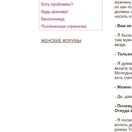
мужчину 
Есть проблемы?
их как-т
Будь красива!
должны о
носить о
Бессонница
- Вам н
Поэтическая страничка
- Я была
там мужч
ЖЕНСКИЕ ФОРУМЫ
везде.
- Тольк
- Я дума
вышла за
Молодые 
есть сче
- Можно
- Да, дав
- Почем
Откуда 
- Я пола
вплоть д
роман То