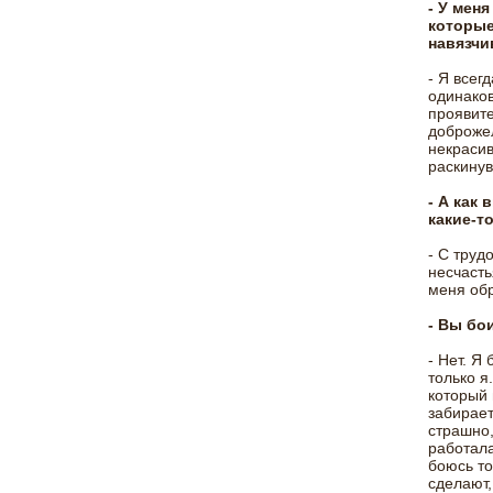
- У мен
которые
навязчи
- Я всег
одинаков
проявите
доброжел
некрасив
раскинув
- А как
какие-т
- С труд
несчасть
меня обр
- Вы бо
- Нет. Я 
только я
который 
забирает
страшно,
работала
боюсь то
сделают,