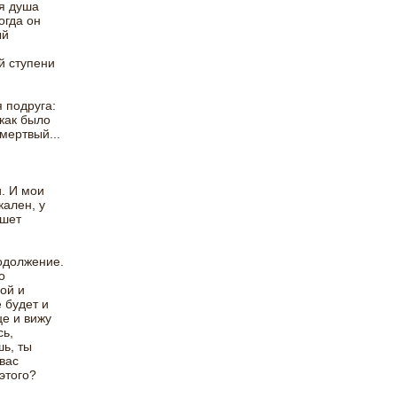
ая душа
огда он
ый
й ступени
 подруга:
 как было
мертвый...
и. И мои
ален, у
ишет
одолжение.
о
ой и
 будет и
це и вижу
сь,
ь, ты
 вас
этого?