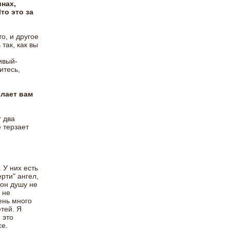
инах,
то это за
о, и другое
так, как вы
ивый-
итесь,
ылает вам
т два
 терзает
. У них есть
рти" ангел,
 он душу не
 не
ень много
етей. Я
 это
се.