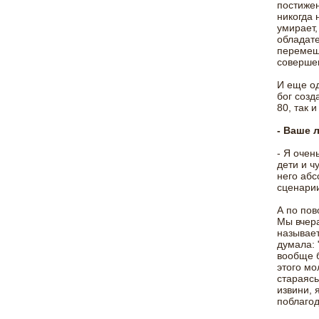
постижен
никогда 
умирает,
обладате
перемеща
соверше
И еще од
бог созд
80, так 
- Ваше 
- Я очен
дети и ч
него абс
сценарии
А по пов
Мы вчера
называет
думала: 
вообще б
этого мо
стараясь
извини, 
поблагод