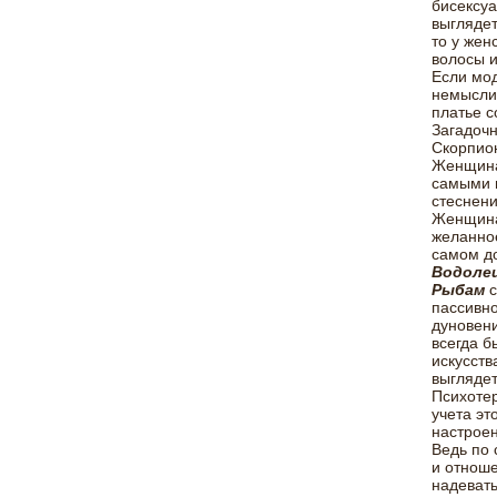
бисексуа
выглядет
то у жен
волосы и
Если мод
немыслим
платье с
Загадочн
Скорпион
Женщин
самыми н
стеснени
Женщин
желанное
самом до
Водоле
Рыбам
с
пассивно
дуновени
всегда б
искусств
выглядет
Психотер
учета эт
настроен
Ведь по 
и отноше
надевать