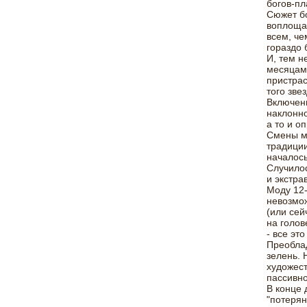
богов-пл
Сюжет бо
воплощае
всем, че
гораздо 
И, тем н
месяцам 
пристрас
того зве
Включени
наклонно
а то и о
Смены м
традиции
началось
Случилос
и экстра
Моду 12-
невозмож
(или сей
на голов
- все эт
Преобла
зелень. 
художест
пассивно
В конце 
"потерян