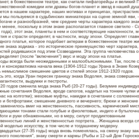
анет, в божественном театре, как считали пифагорейцы и великий 
жественной комедии или драмы богов-планет и звезд в нашей душ
тся в нашем характере, наших мотивах и принципах, пристрастиях 
м мы пользуемся в судьбинских миниатюрах на сцене земной яви, -
богаче и разнообразней, чем средние черты характера каждого знак
е менее, поскольку в этом знаке располагается главное светило - С
года), этот знак, планеты в нем и соответствующие наклонности, м
тия и страсти определят, в частности, моду эпохи. Определят глав
здного платья, которое подобает актерам в божественном театре жи
е знака зодиака - это историческое преимущество черт характера,
стей родившихся под этим Созвездием. Эта группа человечества о
пределяет (после "включения") вкус и моду эпохи на платье.
оды всегда были неожиданными и малообъяснимыми. Так, после с
 и консерватизма начала века (1904-1912 годы Урана в Знаке Козер
 немыслимое смешение цветов и стилей эпохи 1912-1920 годов.
ь это, когда Уран пересек границу знака Водолея, знака совершен
вагантности, выдумки и пестроты.
20 годов сменила мода знака Рыб (20-27 годы). Безумие индивиду
ные сочетания Водолея, вроде сапогов, надетых на тонкие чулки 
час на колготки); меховые муфты, накидки в сочетании с соломенн
е и ботфортами; смешение дневного и вечернего; брюки и женские
о заменилось вмиг на женственность, пассивность, кармический мис
дающими тонами стали голубые и фиолетовые, индиго и бутылочн
Ноги и руки обнаженными, но в меру, силуэт продиктованным
венностью линий и женственностью портрета... Женщина всегда с
й моделью искусству, в том числе и тогдашнему модерну.
двадцатых (27-35 годы) мода вновь поменялась, на смену знаку зак
ного поколения", знаку смерти и кармы (Рыбы и 12-ый Дом Гороск