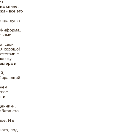
ит
на спине,
и - все это
х
сегда душа
 Униформа,
альные
а, свои
бя хорошо!
ветствии с
ловеку
актера и
й,
одбирающий
я
ажем,
свое
 и...
щенники,
абжая его
ое. И в
нака, под