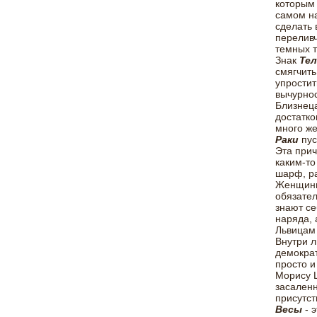
которым 
самом на
сделать 
переливч
темных т
Знак
Тел
смягчить
упростит
вычурнос
Близнеца
достатко
много же
Раки
пус
Эта прич
каким-то
шарф, ра
Женщины
обязател
знают се
наряда, 
Львицам 
Внутри 
демократ
просто и
Морису Ш
засаленн
присутст
Весы
- э