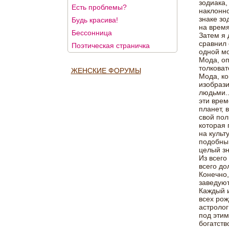
зодиака,
Есть проблемы?
наклонно
знаке зо
Будь красива!
на время
Бессонница
Затем я 
сравнил 
Поэтическая страничка
одной мо
Мода, оп
толковат
ЖЕНСКИЕ ФОРУМЫ
Мода, ко
изобрази
людьми..
эти врем
планет, 
свой пол
которая 
на культ
подобны 
целый зн
Из всего
всего до
Конечно,
заведуют
Каждый и
всех рож
астролог
под этим
богатств