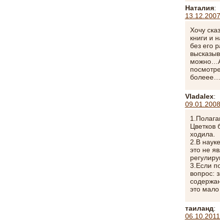
Наталия
:
13.12.2007
Хочу ска
книги и 
без его 
высказыв
можно…А 
посмотре
болеее
Vladalex
:
09.01.2008
1.Полага
Цветков 
ходила.
2.В наук
это не я
регулиру
3.Если п
вопрос: 
содержан
это мало
таиланд
:
06.10.2011