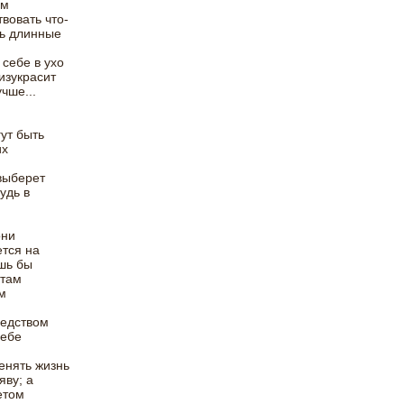
ом
вовать что-
ть длинные
себе в ухо
изукрасит
чше...
ут быть
их
 выберет
удь в
они
ется на
шь бы
етам
м
редством
себе
енять жизнь
яву; а
етом