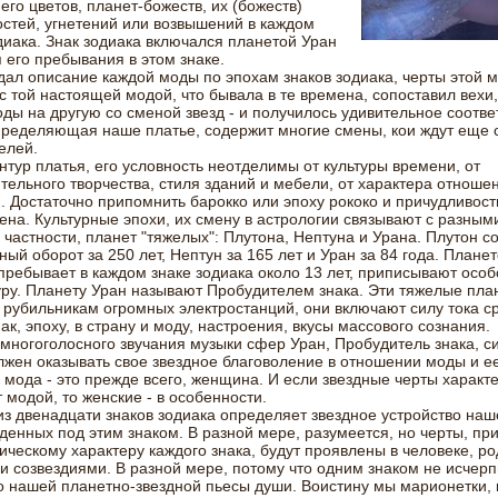
 его цветов, планет-божеств, их (божеств)
стей, угнетений или возвышений в каждом
диака. Знак зодиака включался планетой Уран
 его пребывания в этом знаке.
дал описание каждой моды по эпохам знаков зодиака, черты этой 
с той настоящей модой, что бывала в те времена, сопоставил вехи
ды на другую со сменой звезд - и получилось удивительное соотве
ределяющая наше платье, содержит многие смены, кои ждут еще 
елей.
нтур платья, его условность неотделимы от культуры времени, от
тельного творчества, стиля зданий и мебели, от характера отноше
. Достаточно припомнить барокко или эпоху рококо и причудливост
ена. Культурные эпохи, их смену в астрологии связывают с разным
в частности, планет "тяжелых": Плутона, Нептуна и Урана. Плутон 
ный оборот за 250 лет, Нептун за 165 лет и Уран за 84 года. Планет
пребывает в каждом знаке зодиака около 13 лет, приписывают осо
уру. Планету Уран называют Пробудителем знака. Эти тяжелые пла
рубильникам огромных электростанций, они включают силу тока ср
ак, эпоху, в страну и моду, настроения, вкусы массового сознания.
 многоголосного звучания музыки сфер Уран, Пробудитель знака, с
лжен оказывать свое звездное благоволение в отношении моды и е
 мода - это прежде всего, женщина. И если звездные черты характ
 модой, то женские - в особенности.
з двенадцати знаков зодиака определяет звездное устройство наш
денных под этим знаком. В разной мере, разумеется, но черты, пр
ическому характеру каждого знака, будут проявлены в человеке, 
и созвездиями. В разной мере, потому что одним знаком не исчер
о нашей планетно-звездной пьесы души. Воистину мы марионетки, 