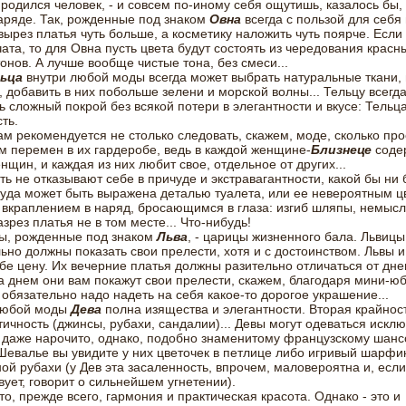
родился человек, - и совсем по-иному себя ощутишь, казалось бы, 
ряде. Так, рожденные под знаком
Овна
всегда с пользой для себя 
вырез платья чуть больше, а косметику наложить чуть поярче. Если
ата, то для Овна пусть цвета будут состоять из чередования красн
онов. А лучше вообще чистые тона, без смеси...
ьца
внутри любой моды всегда может выбрать натуральные ткани, 
, добавить в них побольше зелени и морской волны... Тельцу всегд
ь сложный покрой без всякой потери в элегантности и вкусе: Тельц
ть.
м рекомендуется не столько следовать, скажем, моде, сколько про
м перемен в их гардеробе, ведь в каждой женщине-
Близнеце
соде
нщин, и каждая из них любит свое, отдельное от других...
ть не отказывают себе в причуде и экстравагантности, какой бы ни
уда может быть выражена деталью туалета, или ее невероятным ц
 вкраплением в наряд, бросающимся в глаза: изгиб шляпы, немыс
зрез платья не в том месте... Что-нибудь!
, рожденные под знаком
Льва
, - царицы жизненного бала. Львицы
ьно должны показать свои прелести, хотя и с достоинством. Львы 
бе цену. Их вечерние платья должны разительно отличаться от дне
а днем они вам покажут свои прелести, скажем, благодаря мини-юб
обязательно надо надеть на себя какое-то дорогое украшение...
любой моды
Дева
полна изящества и элегантности. Вторая крайност
ичность (джинсы, рубахи, сандалии)... Девы могут одеваться искл
 даже нарочито, однако, подобно знаменитому французскому шанс
евалье вы увидите у них цветочек в петлице либо игривый шарфик
ой рубахи (у Дев эта засаленность, впрочем, маловероятна и, если
вует, говорит о сильнейшем угнетении).
то, прежде всего, гармония и практическая красота. Однако - это и