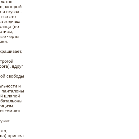
Платон.
е, который
и вкусах -
 все это
а зодиака.
олнце (по
отивы,
ные черты
зни.
крашивает,
трогой
ога), вдруг
ной свободы
альности и
и панталоны
ой шляпой
 батальоны
тицизм.
ая темная
лужит
ата,
опа) пришел