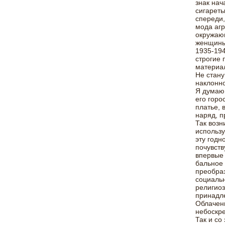
знак нач
сигареты
спереди,
мода аг
окружающ
женщины-
1935-194
строгие 
материал
Не стану
наклонно
Я думаю,
его горо
платье, 
наряд, п
Так возн
использ
эту годн
почувств
впервые
бальное 
преобраз
социальн
религиоз
принадле
Облачени
небоскре
Так и со