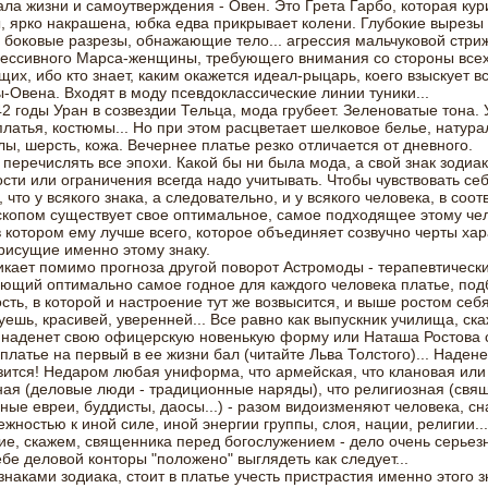
ала жизни и самоутверждения - Овен. Это Грета Гарбо, которая кур
, ярко накрашена, юбка едва прикрывает колени. Глубокие вырезы 
 боковые разрезы, обнажающие тело... агрессия мальчуковой стрижк
рессивного Марса-женщины, требующего внимания со стороны все
их, ибо кто знает, каким окажется идеал-рыцарь, коего взыскует в
Овена. Входят в моду псевдоклассические линии туники...
2 годы Уран в созвездии Тельца, мода грубеет. Зеленоватые тона.
платья, костюмы... Но при этом расцветает шелковое белье, натур
ы, шерсть, кожа. Вечернее платье резко отличается от дневного.
 перечислять все эпохи. Какой бы ни была мода, а свой знак зодиак
сти или ограничения всегда надо учитывать. Чтобы чувствовать се
 что у всякого знака, а следовательно, и у всякого человека, в соот
скопом существует свое оптимальное, самое подходящее этому че
в котором ему лучше всего, которое объединяет созвучно черты хар
рисущие именно этому знаку.
икает помимо прогноза другой поворот Астромоды - терапевтически
ующий оптимально самое годное для каждого человека платье, п
ость, в которой и настроение тут же возвысится, и выше ростом себ
уешь, красивей, уверенней... Все равно как выпускник училища, ск
 наденет свою офицерскую новенькую форму или Наташа Ростова 
платье на первый в ее жизни бал (читайте Льва Толстого)... Наденет
ится! Недаром любая униформа, что армейская, что клановая или
ая (деловые люди - традиционные наряды), что религиозная (свя
ные евреи, буддисты, даосы...) - разом видоизменяют человека, сн
жностью к иной силе, иной энергии группы, слоя, нации, религии...
е, скажем, священника перед богослужением - дело очень серьезн
бе деловой конторы "положено" выглядеть как следует...
 знаками зодиака, стоит в платье учесть пристрастия именно этого з