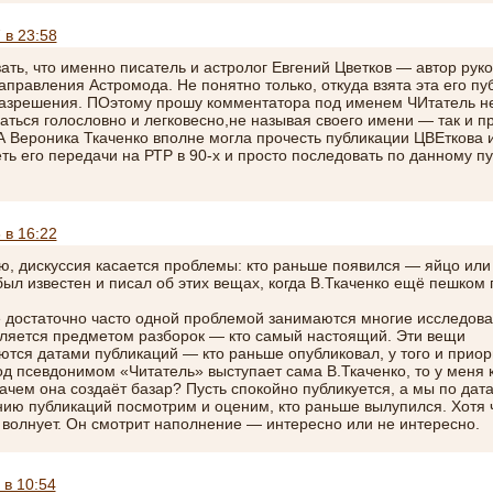
 в 23:58
зать, что именно писатель и астролог Евгений Цветков — автор рук
направления Астромода. Не понятно только, откуда взята эта его пу
разрешения. ПОэтому прошу комментатора под именем ЧИтатель н
аться голословно и легковесно,не называя своего имени — так и п
Вероника Ткаченко вполне могла прочесть публикации ЦВЕткова 
ть его передачи на РТР в 90-х и просто последовать по данному пу
…
 в 16:22
ю, дискуссия касается проблемы: кто раньше появился — яйцо или
был известен и писал об этих вещах, когда В.Ткаченко ещё пешком 
е достаточно часто одной проблемой занимаются многие исследова
вляется предметом разборок — кто самый настоящий. Эти вещи
ются датами публикаций — кто раньше опубликовал, у того и приор
од псевдонимом «Читатель» выступает сама В.Ткаченко, то у меня 
зачем она создаёт базар? Пусть спокойно публикуется, а мы по дат
ию публикаций посмотрим и оценим, кто раньше вылупился. Хотя 
 волнует. Он смотрит наполнение — интересно или не интересно.
 в 10:54