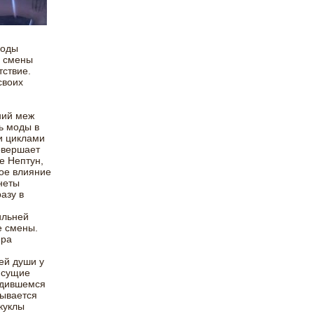
моды
, смены
тствие.
своих
ний меж
ь моды в
и циклами
совершает
е Нептун,
бое влияние
неты
азу в
ильней
е смены.
ера
ей души у
исущие
родившемся
пывается
куклы