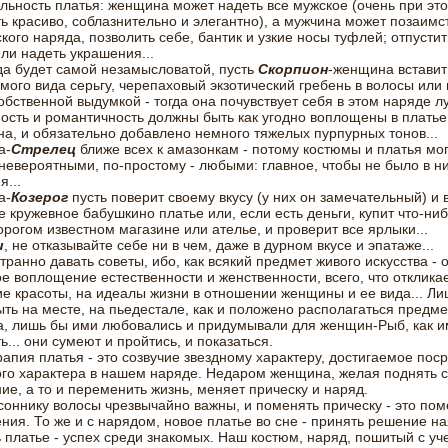
льность платья: женщина может надеть все мужское (очень при эт
ь красиво, соблазнительно и элегантно), а мужчина может позаимст
ского наряда, позволить себе, бантик и узкие носы туфлей; отпусти
ли надеть украшения...
а будет самой незамысловатой, пусть
Скорпион
-женщина вставит 
ого вида серьгу, черепаховый экзотический гребень в волосы или 
обственной выдумкой - тогда она почувствует себя в этом наряде лу
ость и романтичность должны быть как угодно воплощены в платье
а, и обязательно добавлено немного тяжелых пурпурных тонов...
а-
Стрелец
ближе всех к амазонкам - потому костюмы и платья мог
евероятными, по-простому - любыми: главное, чтобы не было в н
я...
а-
Козерог
пусть поверит своему вкусу (у них он замечательный) и
 кружевное бабушкино платье или, если есть деньги, купит что-ниб
рогом известном магазине или ателье, и проверит все ярлыки...
и
, не отказывайте себе ни в чем, даже в дурном вкусе и эпатаже...
транно давать советы, ибо, как всякий предмет живого искусства - 
е воплощение естественности и женственности, всего, что отклика
е красоты, на идеалы жизни в отношении женщины и ее вида... Ли
ыть на месте, на пьедестале, как и положено располагаться предм
а, лишь бы ими любовались и придумывали для женщин-Рыб, как и
ь... они сумеют и пройтись, и показаться.
апия платья - это созвучие звездному характеру, достигаемое пос
ого характера в нашем наряде. Недаром женщина, желая поднять 
ие, а то и переменить жизнь, меняет прическу и наряд.
соннику волосы чрезвычайно важны, и поменять прическу - это пом
ния. То же и с нарядом, новое платье во сне - принять решение на
 платье - успех среди знакомых. Наш костюм, наряд, пошитый с уч