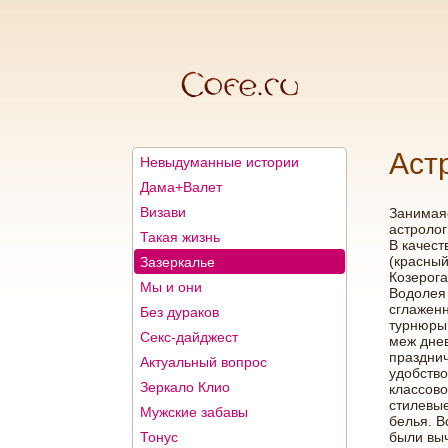
Аст
Невыдуманные истории
Дама+Валет
Визави
Занимаяс
астролог
Такая жизнь
В качест
(красный
Зазеркалье
Козерога
Мы и они
Водолея 
сглаженн
Без дураков
турнюры,
Секс-дайджест
меж дне
празднич
Актуальный вопрос
удобство
Зеркало Клио
классово
стилевы
Мужские забавы
белья. В
Тонус
были выч