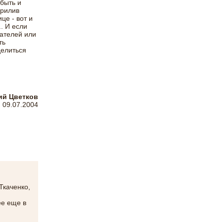
 быть и
прилив
це - вот и
. И если
ателей или
ть
елиться
ий Цветков
09.07.2004
Ткаченко,
ее еще в