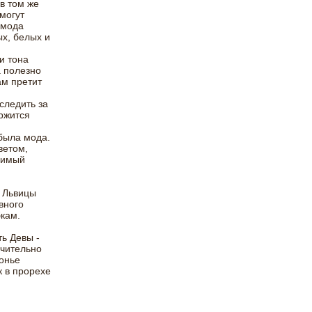
в том же
могут
 мода
ых, белых и
и тона
а полезно
ам претит
следить за
ржится
 была мода.
ветом,
лимый
и Львицы
вного
кам.
ь Девы -
ючительно
онье
 в прорехе