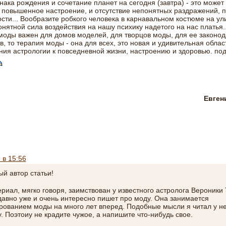
нака рождения и сочетание планет на сегодня (завтра) - это может
повышенное настроение, и отсутствие непонятных раздражений, 
сти... Вообразите робкого человека в карнавальном костюме на ули
онятной сила воздействия на нашу психику надетого на нас платья..
моды важен для домов моделей, для творцов моды, для ее законод
в, то терапия моды - она для всех, это новая и удивительная облас
ия астрологии к повседневной жизни, настроению и здоровью.
под
Евген
 в 15:56
й автор статьи!
риал, мягко говоря, заимствован у известного астролога Вероники 
давно уже и очень интересно пишет про моду. Она занимается
рованием моды на много лет вперед. Подобные мысли я читал у н
у. Поэтоиу не крадите чужое, а напишите что-нибудь свое.