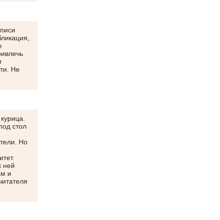
описи
бликация,
е
ривлечь
и
ти. Не
 курица.
под стол
тели. Но
итет.
к ней
ам и
читателя