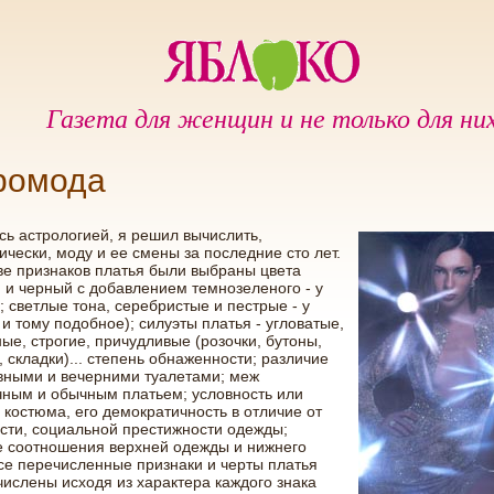
Газета для женщин и не только для ни
ромода
ь астрологией, я решил вычислить,
ически, моду и ее смены за последние сто лет.
ве признаков платья были выбраны цвета
 и черный с добавлением темнозеленого - у
; светлые тона, серебристые и пестрые - у
и тому подобное); силуэты платья - угловатые,
ые, строгие, причудливые (розочки, бутоны,
 складки)... степень обнаженности; различие
вными и вечерними туалетами; меж
ным и обычным платьем; условность или
 костюма, его демократичность в отличие от
сти, социальной престижности одежды;
е соотношения верхней одежды и нижнего
се перечисленные признаки и черты платья
ислены исходя из характера каждого знака