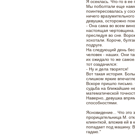
Я осеклась. Что-то в ее
Мы поболтали еще намн
поинтересовалась у сос
ничего вразумительного
девушка, осторожно пок
- Она сама во всем вино
настоящая чертовщина.
преследуя во сне. Воро
хохотали. Короче, булга
подруге.
На следующий день бес
человек - наших. Они та
их ожидало то же самое
тот озадачился:
- Ну и дела творятся!
Вот такая история. Бол
слишком яркие впечатл
Вскоре пришло письмо.
судьба на ближайшие нес
математической точнос
Наверно, девушка впря
способностями.
Ясновидение... Что это 
прорицательница М. отк
клиенткой, вложив ей в 
попадает под машину. В
гадаю."