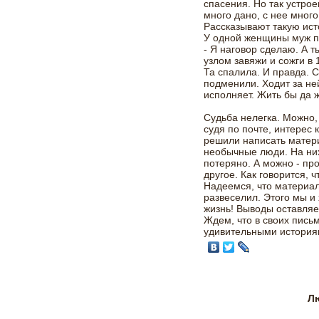
спасения. Но так устро
много дано, с нее много
Рассказывают такую ис
У одной женщины муж по
- Я наговор сделаю. А т
узлом завяжи и сожги в 
Та спалила. И правда. 
подменили. Ходит за не
исполняет. Жить бы да ж
Судьба нелегка. Можно, 
судя по почте, интерес 
решили написать матери
необычные люди. На них
потеряно. А можно - пр
другое. Как говорится, ч
Надеемся, что материал 
развеселил. Этого мы и
жизнь! Выводы оставляе
Ждем, что в своих пись
удивительными истори
Л