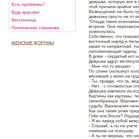
девушке, которую все в 
Есть проблемы?
этой причине крайне не
Возмущению не было пр
Будь красива!
девчонка просто не от м
Бессонница
"Откуда такое ископаем
встрече. Она перехвати
Поэтическая страничка
усмехнулась.
Собственно, что показа
восточный наряд и белы
ЖЕНСКИЕ ФОРУМЫ
какая-то неприятная: то
напоминающая гадюку. Г
В доме - сердитый кот н
Девушка вдруг взглянула
- Мне что-то мешает...
По спине скользнул холо
висевший у меня на гру
- Ты, правда, что ль, ве
- Нет, - с готовностью о
Девушка извлекла из-по
Картины как картины, т
своеобразные. Ворожея 
судьбу. Вакханалия нечи
Как она такие рожи при
Гойи или Босха? Ощущен
- Я их перед собой вижу
- Слушай, а ты на учете
намекаю на психушку.
- А ты не веришь, что он