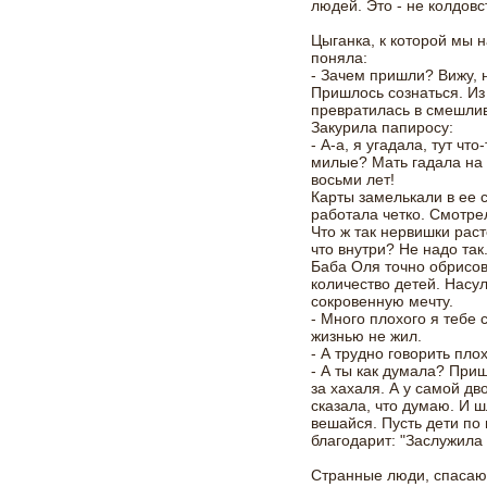
людей. Это - не колдовс
Цыганка, к которой мы н
поняла:
- Зачем пришли? Вижу, н
Пришлось сознаться. Из
превратилась в смешли
Закурила папиросу:
- А-а, я угадала, тут что
милые? Мать гадала на 
восьми лет!
Карты замелькали в ее 
работала четко. Смотре
Что ж так нервишки раст
что внутри? Не надо так
Баба Оля точно обрисов
количество детей. Насу
сокровенную мечту.
- Много плохого я тебе 
жизнью не жил.
- А трудно говорить пло
- А ты как думала? Приш
за хахаля. А у самой дв
сказала, что думаю. И 
вешайся. Пусть дети по 
благодарит: "Заслужила 
Странные люди, спасаю