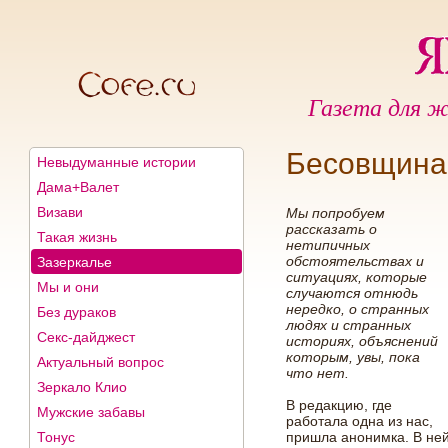
Газета для ж
Бесовщина
Невыдуманные истории
Дама+Валет
Визави
Мы попробуем
рассказать о
Такая жизнь
нетипичных
обстоятельствах и
Зазеркалье
ситуациях, которые
Мы и они
случаются отнюдь
нередко, о странных
Без дураков
людях и странных
Секс-дайджест
историях, объяснений
которым, увы, пока
Актуальный вопрос
что нет.
Зеркало Клио
В редакцию, где
Мужские забавы
работала одна из нас,
Тонус
пришла анонимка. В ней