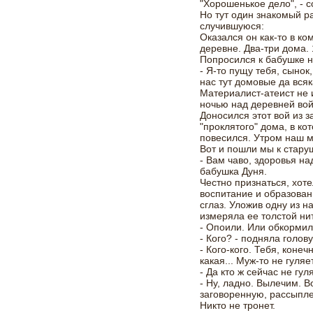
"Хорошенькое дело", - 
Но тут один знакомый р
случившуюся:
Оказался он как-то в к
деревне. Два-три дома. 
Попросился к бабушке н
- Я-то пущу тебя, сынок
нас тут домовые да всяк
Материалист-атеист не 
ночью над деревней вой 
Доносился этот вой из з
"проклятого" дома, в ко
повесился. Утром наш м
Вот и пошли мы к стару
- Вам чаво, здоровья на
бабушка Дуня.
Честно признаться, хоте
воспитание и образова
сглаз. Уложив одну из н
измеряла ее толстой ни
- Опоили. Или обкормил
- Кого? - подняла голов
- Кого-кого. Тебя, коне
какая... Муж-то не гуляе
- Да кто ж сейчас не гул
- Ну, ладно. Вылечим. В
заговоренную, рассыпле
Никто не тронет.