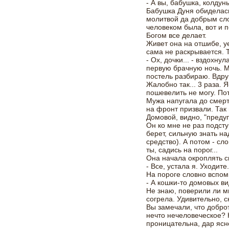
- А вы, бабушка, колдун
Бабушка Дуня обиделась
молитвой да добрым сл
человеком была, вот и 
Богом все делает.
Живет она на отшибе, уе
сама не раскрывается. 
- Ох, дочки... - вздохну
первую брачную ночь. М
постель разбираю. Вдруг
Жалобно так... 3 раза. Я
пошевелить не могу. Пот
Мужа напугала до смерт
на фронт призвали. Так 
Домовой, видно, "предуп
Он ко мне не раз подсту
берет, сильную знать на
средство). А потом - сло
ты, садись на порог...
Она начала окроплять с
- Все, устала я. Уходите
На пороге словно вспом
- А кошки-то домовых ви
Не знаю, поверили ли м
согрела. Удивительно, с
Вы замечали, что добро
нечто нечеловеческое? Н
проницательна, дар ясн