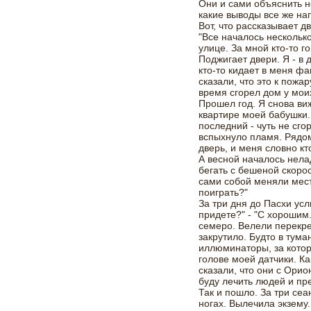
Они и сами объяснить не
какие выводы все же н
Вот, что рассказывает 
"Все началось несколько
улице. За мной кто-то г
Поджигает двери. Я - в 
кто-то кидает в меня фа
сказали, что это к пожа
время сгорел дом у мои
Прошел год. Я снова виж
квартире моей бабушки.
последний - чуть не сго
вспыхнуло пламя. Рядом
дверь, и меня словно кт
А весной началось нела
бегать с бешеной скор
сами собой меняли мест
поиграть?"
За три дня до Пасхи усл
придете?" - "С хорошим.
семеро. Велели перекре
закрутило. Будто в тум
иллюминаторы, за котор
голове моей датчики. К
сказали, что они с Орион
буду лечить людей и пр
Так и пошло. За три сеа
ногах. Вылечила экзему