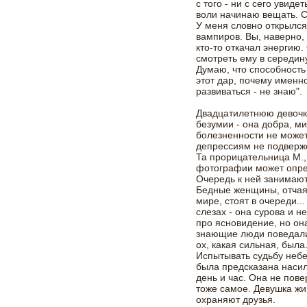
с того - ни с сего увид
воли начинаю вещать. 
У меня словно открылся
вампиров. Вы, наверно,
кто-то откачал энергию
смотреть ему в середину
Думаю, что способность 
этот дар, почему именно
развиваться - не знаю".
Двадцатилетнюю девочку
безумии - она добра, ми
болезненности не может
депрессиям не подвержен
Та прорицательница М.,
фотографии может опред
Очередь к ней занимают 
Бедные женщины, отчая
мире, стоят в очереди..
слезах - она сурова и 
про ясновидение, но она
знающие люди поведали, 
ох, какая сильная, была.
Испытывать судьбу неб
была предсказана наси
день и час. Она не пове
тоже самое. Девушка жи
охраняют друзья.