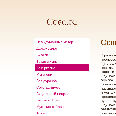
Осв
Невыдуманные истории
Дама+Валет
Визави
В развит
прогресс
Такая жизнь
Путь оши
невольно
Зазеркалье
становит
Мы и они
Одиночес
ошибок. 
Без дураков
самое се
Секс-дайджест
называе
и женщин
Актуальный вопрос
проявляе
Зеркало Клио
существу
Одиночес
Мужские забавы
развития
Тонус
потомств