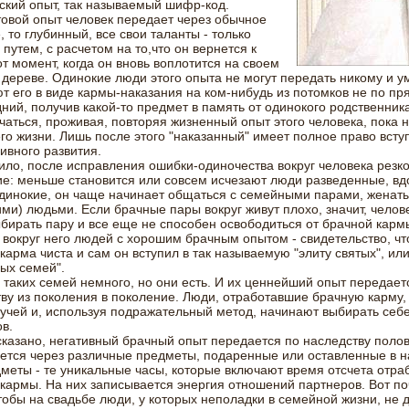
ский опыт, так называемый шифр-код.
овой опыт человек передает через обычное
 то глубинный, все свои таланты - только
путем, с расчетом на то,что он вернется к
от момент, когда он вновь воплотится на своем
дереве. Одинокие люди этого опыта не могут передать никому и у
т его в виде кармы-наказания на ком-нибудь из потомков не по пр
ний, получив какой-то предмет в память от одинокого родственник
чаться, проживая, повторяя жизненный опыт этого человека, пока 
го жизни. Лишь после этого "наказанный" имеет полное право вступ
ивного развития.
ило, после исправления ошибки-одиночества вокруг человека резк
е: меньше становится или совсем исчезают люди разведенные, вд
динокие, он чаще начинает общаться с семейными парами, женат
ми) людьми. Если брачные пары вокруг живут плохо, значит, челов
бирать пару и все еще не способен освободиться от брачной карм
вокруг него людей с хорошим брачным опытом - свидетельство, чт
карма чиста и сам он вступил в так называемую "элиту святых", ил
ых семей".
 таких семей немного, но они есть. И их ценнейший опыт передает
ву из поколения в поколение. Люди, отработавшие брачную карму,
лучей и, используя подражательный метод, начинают выбирать себ
в.
сказано, негативный брачный опыт передается по наследству поло
ется через различные предметы, подаренные или оставленные в н
меты - те уникальные часы, которые включают время отсчета отра
кармы. На них записывается энергия отношений партнеров. Вот по
тобы на свадьбе люди, у которых неполадки в семейной жизни, не 