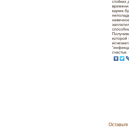
стойких 
времени,
карма бу
неполадк
невечное
заплатил
способны
Получивш
которой 
исчезает
"инфекци
счастье.
Оставьте