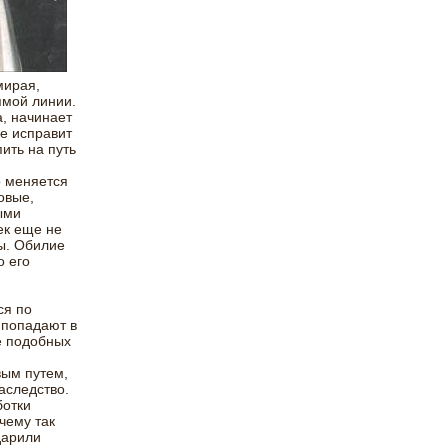
мирая,
ямой линии.
а, начинает
не исправит
ить на путь
о меняется
овые,
ыми
ек еще не
ы. Обилие
о его
и
ся по
 попадают в
е подобных
вым путем,
аследство.
ботки
чему так
дарили