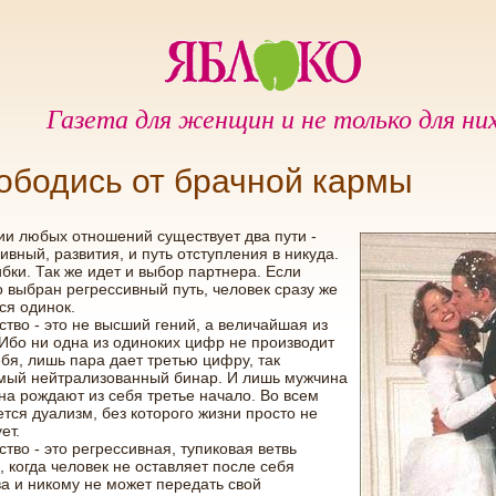
Газета для женщин и не только для ни
ободись от брачной кармы
ии любых отношений существует два пути -
ивный, развития, и путь отступления в никуда.
бки. Так же идет и выбор партнера. Если
 выбран регрессивный путь, человек сразу же
ся одинок.
тво - это не высший гений, а величайшая из
Ибо ни одна из одиноких цифр не производит
бя, лишь пара дает третью цифру, так
мый нейтрализованный бинар. И лишь мужчина
а рождают из себя третье начало. Во всем
тся дуализм, без которого жизни просто не
ет.
тво - это регрессивная, тупиковая ветвь
, когда человек не оставляет после себя
а и никому не может передать свой