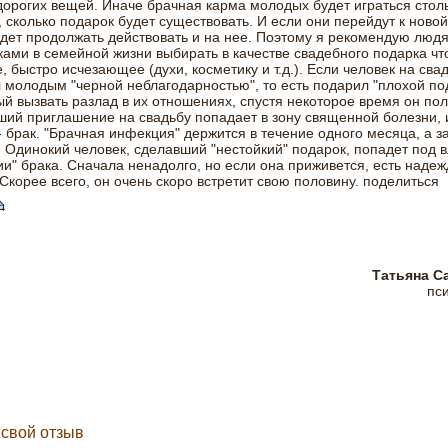
дорогих вещей. Иначе брачная карма молодых будет играться стол
 сколько подарок будет существовать. И если они перейдут к новой
дет продолжать действовать и на нее. Поэтому я рекомендую людя
ами в семейной жизни выбирать в качестве свадебного подарка чт
, быстро исчезающее (духи, косметику и т.д.). Если человек на сва
 молодым "черной неблагодарностью", то есть подарил "плохой по
й вызвать разлад в их отношениях, спустя некоторое время он пол
ий приглашение на свадьбу попадает в зону священной болезни,
- брак. "Брачная инфекция" держится в течение одного месяца, а з
. Одинокий человек, сделавший "нестойкий" подарок, попадет под 
и" брака. Сначала ненадолго, но если она приживется, есть надеж
 Скорее всего, он очень скоро встретит свою половину.
поделиться
Татьяна С
пс
 свой отзыв