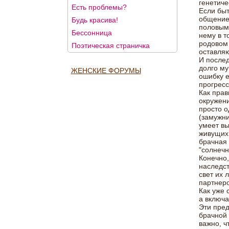
генетиче
Есть проблемы?
Если быт
общение,
Будь красива!
половым 
Бессонница
нему в т
родовом 
Поэтическая страничка
оставляю
И послед
долго му
ЖЕНСКИЕ ФОРУМЫ
ошибку е
прогресс
Как прав
окружени
просто о
(замужни
умеет вы
живущих 
брачная 
"солнечн
Конечно,
наследст
свет их 
партнеро
Как уже 
а включа
Эти пред
брачной 
важно, ч