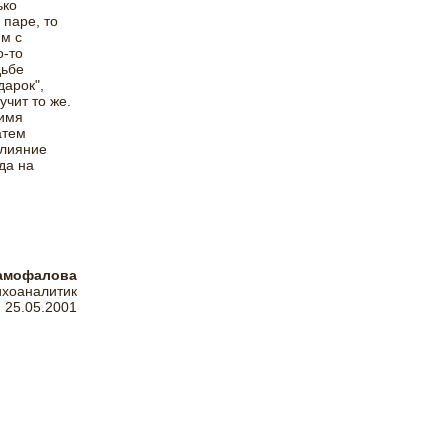
ько
 паре, то
м с
о-то
дьбе
дарок",
учит то же.
 имя
атем
влияние
да на
амофалова
ихоаналитик
25.05.2001