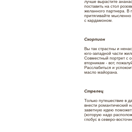
лучше вырастите анана
поставить на стол розо
желанного партнера. В 
притягивайте мысленно
с кардамоном.
Скорпион
Вы так страстны и нена
юго-западной части жил
Совместный портрет с 
вторникам - вот, пожалуй
Расслабиться и успокои
масло майорана.
Стрелец
Только путешествие в д
внести романтический н
заветную идею поможет
(которую надо располож
глобус в северо-восточн