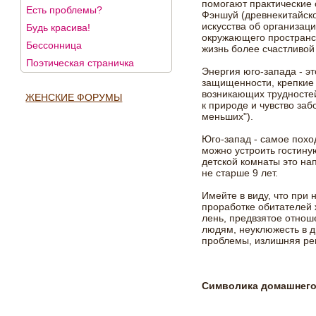
помогают практические
Есть проблемы?
Фэншуй (древнекитайск
искусства об организац
Будь красива!
окружающего пространс
Бессонница
жизнь более счастливой
Поэтическая страничка
Энергия юго-запада - э
защищенности, крепкие
возникающих трудностей
ЖЕНСКИЕ ФОРУМЫ
к природе и чувство заб
меньших").
Юго-запад - самое похо
можно устроить гостину
детской комнаты это на
не старше 9 лет.
Имейте в виду, что при
проработке обитателей
лень, предвзятое отно
людям, неуклюжесть в 
проблемы, излишняя рев
Символика домашнего