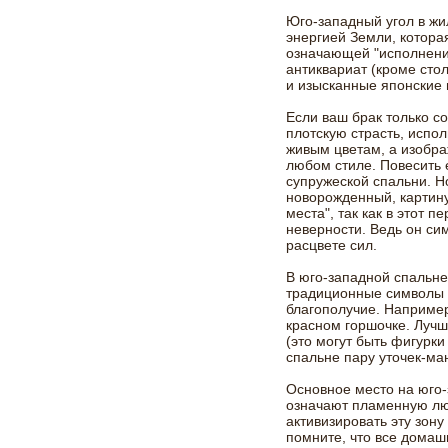
Юго-западный угол в ж
энергией Земли, котора
означающей "исполнение
антиквариат (кроме сто
и изысканные японские
Если ваш брак только со
плотскую страсть, испо
живым цветам, а изобра
любом стиле. Повесить 
супружеской спальни. Н
новорожденный, картину
места", так как в этот п
неверности. Ведь он си
расцвете сил.
В юго-западной спальне
традиционные символы
благополучие. Например
красном горшочке. Лучш
(это могут быть фигурки
спальне пару уточек-ма
Основное место на юго-
означают пламенную лю
активизировать эту зону
помните, что все домаш