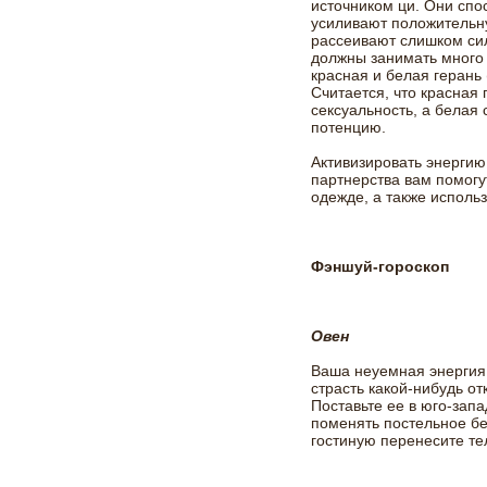
источником ци. Они спо
усиливают положительн
рассеивают слишком сил
должны занимать много 
красная и белая герань 
Считается, что красная
сексуальность, а бела
потенцию.
Активизировать энергию
партнерства вам помогу
одежде, а также исполь
Фэншуй-гороскоп
Овен
Ваша неуемная энергия 
страсть какой-нибудь о
Поставьте ее в юго-зап
поменять постельное бел
гостиную перенесите т