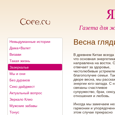
Газета для ж
Весна гляд
Невыдуманные истории
Дама+Валет
Визави
В древнем Китае всегда
что основная энергетик
Такая жизнь
направлена на восток. 
отвечает за здоровье,
Зазеркалье
честолюбивые устремле
Мы и они
благополучие семьи. Так
дворе весна, мы расска
Без дураков
энергии юго-запада. С 
Секс-дайджест
связаны счастливое
супружество, брак, сек
Актуальный вопрос
отношения и любовь.
Зеркало Клио
Иногда мы замечаем не
Мужские забавы
гармонии и упорядоченн
Тонус
этом случае прекрасно