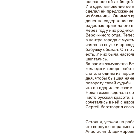
посланное ей любящей б
И в одно мгновение ее 
сделал ей предложение 
из больницы. Он имел кр
денег на содержание се
радостью приняла его 
Через год у них родился
Верочкиного отца. Тепе
в центре города с муже
чаяла во внуке и прово
бабушку обожал. Он не л
есть. У них была насто
шептались.
За время замужества Ве
колледж и теперь работ
считали одним из персп
дня, чтобы бывшая няне
повороту своей судьбы.
что он одарил ее своим
Новая жизнь сделала ее
чисто русская красота, 
сочетались в ней с евр
Сергей боготворил свою
Сегодня, уезжая на раб
что вернутся пораньше и
Анастасия Владимировн