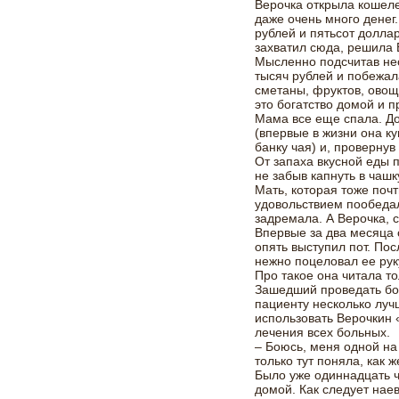
Верочка открыла кошеле
даже очень много денег
рублей и пятьсот долла
захватил сюда, решила 
Мысленно подсчитав не
тысяч рублей и побежала
сметаны, фруктов, овощ
это богатство домой и п
Мама все еще спала. До
(впервые в жизни она к
банку чая) и, провернув
От запаха вкусной еды 
не забыв капнуть в чаш
Мать, которая тоже почт
удовольствием пообедал
задремала. А Верочка, 
Впервые за два месяца 
опять выступил пот. По
нежно поцеловал ее рук
Про такое она читала то
Зашедший проведать бо
пациенту несколько лучш
использовать Верочкин «
лечения всех больных.
– Боюсь, меня одной на 
только тут поняла, как ж
Было уже одиннадцать ч
домой. Как следует нае