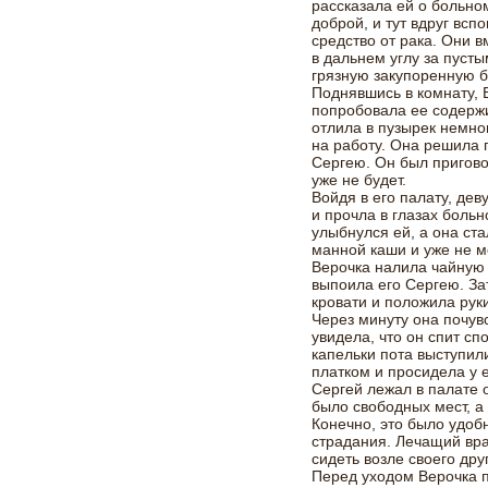
рассказала ей о больно
доброй, и тут вдруг всп
средство от рака. Они в
в дальнем углу за пуст
грязную закупоренную б
Поднявшись в комнату, 
попробовала ее содержи
отлила в пузырек немно
на работу. Она решила 
Сергею. Он был пригово
уже не будет.
Войдя в его палату, де
и прочла в глазах боль
улыбнулся ей, а она ста
манной каши и уже не мо
Верочка налила чайную 
выпоила его Сергею. Зат
кровати и положила руки
Через минуту она почув
увидела, что он спит с
капельки пота выступил
платком и просидела у 
Сергей лежал в палате 
было свободных мест, а
Конечно, это было удоб
страдания. Лечащий вра
сидеть возле своего дру
Перед уходом Верочка 