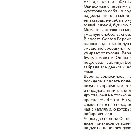
жизни, с плотно набиты
Однако уже с первыми л
чувствовала себя на по
надежда, что она сможе
ей завтрак, не забыв о 
всякий случай, бутылку 
Мама позавтракала вмес
ужасную слабость, снова
В палате Сергея Верочк
высоко поднятых подушк
смущенно сообщил, что 
умирает от голода. Вера
булку с маслом. Он съел
поцеловал, заглянул Вер
забрала все деньги и, е
сама.
Верочка согласилась. П
посидела в палате боле
покупать продукты и гот
и обрадованный такой 
другом, был не только 
просил ее об этом. На 
самостоятельно походил
чая с каплями, о которы
набираясь сил.
Через две недели Серге
даже признаков бывшей 
на дух не перенося даже