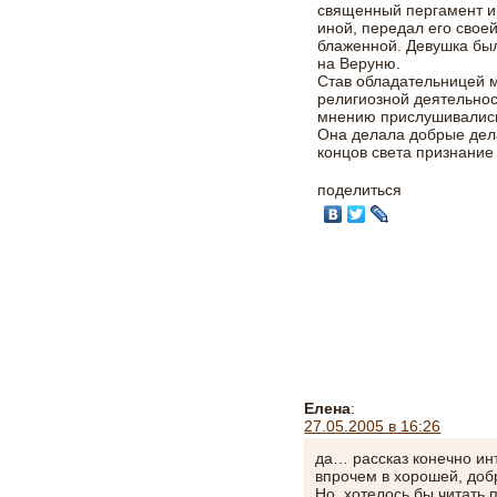
священный пергамент и,
иной, передал его своей
блаженной. Девушка был
на Веруню.
Став обладательницей м
религиозной деятельност
мнению прислушивались
Она делала добрые дела
концов света признание
поделиться
Елена
:
27.05.2005 в 16:26
да… рассказ конечно ин
впрочем в хорошей, добр
Но, хотелось бы читать