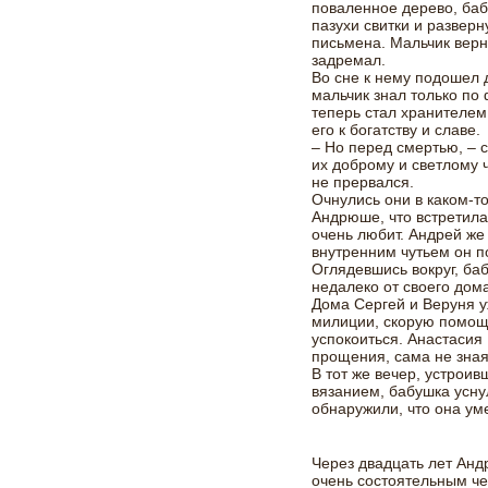
поваленное дерево, баб
пазухи свитки и развер
письмена. Мальчик верну
задремал.
Во сне к нему подошел 
мальчик знал только по
теперь стал хранителем
его к богатству и славе.
– Но перед смертью, – 
их доброму и светлому 
не прервался.
Очнулись они в каком-т
Андрюше, что встретилас
очень любит. Андрей же
внутренним чутьем он по
Оглядевшись вокруг, баб
недалеко от своего дом
Дома Сергей и Веруня у
милиции, скорую помощь
успокоиться. Анастасия
прощения, сама не зная 
В тот же вечер, устрои
вязанием, бабушка усну
обнаружили, что она уме
Через двадцать лет Анд
очень состоятельным че