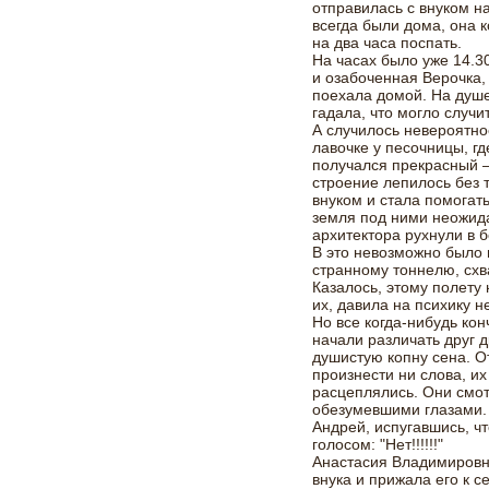
отправилась с внуком на
всегда были дома, она 
на два часа поспать.
На часах было уже 14.3
и озабоченная Верочка,
поехала домой. На душе
гадала, что могло случи
А случилось невероятн
лавочке у песочницы, г
получался прекрасный –
строение лепилось без 
внуком и стала помогать
земля под ними неожид
архитектора рухнули в 
В это невозможно было 
странному тоннелю, схв
Казалось, этому полету
их, давила на психику н
Но все когда-нибудь кон
начали различать друг д
душистую копну сена. О
произнести ни слова, их
расцеплялись. Они смот
обезумевшими глазами. 
Андрей, испугавшись, ч
голосом: "Нет!!!!!!"
Анастасия Владимировна
внука и прижала его к с