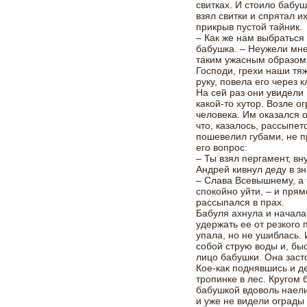
свитках. И стоило бабуш
взял свитки и спрятал их
прикрыв пустой тайник.
– Как же нам выбраться 
бабушка. – Неужели мне
таким ужасным образом,
Господи, грехи наши тяж
руку, повела его через 
На сей раз они увидели
какой-то хутор. Возле о
человека. Им оказался о
что, казалось, рассыпет
пошевелил губами, не п
его вопрос:
– Ты взял пергамент, вн
Андрей кивнул деду в зн
– Слава Всевышнему, а 
спокойно уйти, – и пря
рассыпался в прах.
Бабуля ахнула и начала
удержать ее от резкого 
упала, но не ушиблась.
собой струю воды и, бы
лицо бабушки. Она заст
Кое-как поднявшись и д
тропинке в лес. Кругом
бабушкой вдоволь наели
и уже не видели ограды