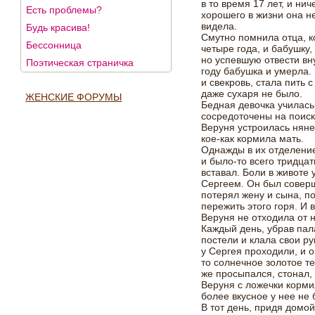
в то время 17 лет, и нич
Есть проблемы?
хорошего в жизни она н
видела.
Будь красива!
Смутно помнила отца, к
Бессонница
четыре года, и бабушку,
но успевшую отвести вну
Поэтическая страничка
году бабушка и умерла
и свекровь, стала пить с
даже сухаря не было.
ЖЕНСКИЕ ФОРУМЫ
Бедная девочка училась
сосредоточены на поиск
Веруня устроилась няне
кое-как кормила мать.
Однажды в их отделение
и было-то всего тридцат
вставал. Боли в животе 
Сергеем. Он был соверш
потерял жену и сына, п
пережить этого горя. И 
Веруня не отходила от н
Каждый день, убрав пал
постели и клала свои ру
у Сергея проходили, и о
то солнечное золотое те
же просыпался, стонал, 
Веруня с ложечки кормил
более вкусное у нее не 
В тот день, придя домой