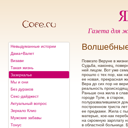
Газета для ж
Волшебные
Невыдуманные истории
Дама+Валет
Визави
Повезло Веруне в жизни
Судьба, наконец, повер
Такая жизнь
ней лицом. Вот уже сем
прошло с тех пор, как н
Зазеркалье
ее новая, прекрасная жи
Мы и они
Вера до сих пор не вери
реальность происходящ
Без дураков
Раньше она жила в сла
Секс-дайджест
городе Туле, в старом,
полуразвалившемся дом
Актуальный вопрос
построенном триста лет
Зеркало Клио
ее предками. Жила с пь
матерью, кое-как переб
Мужские забавы
на скромную зарплату н
Тонус
в областной больнице. 