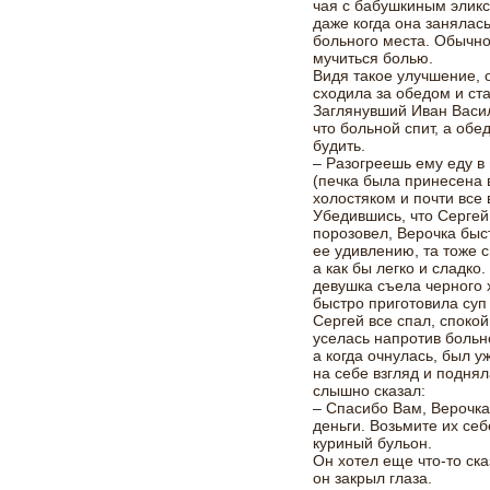
чая с бабушкиным эликс
даже когда она занялась
больного места. Обычно
мучиться болью.
Видя такое улучшение, 
сходила за обедом и ст
Заглянувший Иван Васил
что больной спит, а обе
будить.
– Разогреешь ему еду в
(печка была принесена в
холостяком и почти все
Убедившись, что Сергей
порозовел, Верочка быс
ее удивлению, та тоже 
а как бы легко и сладк
девушка съела черного 
быстро приготовила суп
Сергей все спал, спокой
уселась напротив больн
а когда очнулась, был у
на себе взгляд и поднял
слышно сказал:
– Спасибо Вам, Верочка
деньги. Возьмите их себ
куриный бульон.
Он хотел еще что-то ска
он закрыл глаза.