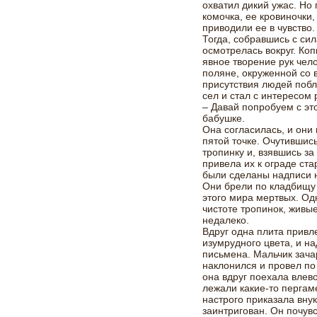
охватил дикий ужас. Но
комочка, ее кровиночки
приводили ее в чувство
Тогда, собравшись с си
осмотрелась вокруг. Ко
явное творение рук чел
поляне, окруженной со 
присутствия людей побл
сел и стал с интересом
– Давай попробуем с эт
бабушке.
Она согласилась, и они 
пятой точке. Очутившись
тропинку и, взявшись за
привела их к ограде ст
были сделаны надписи 
Они брели по кладбищу
этого мира мертвых. Од
чистоте тропинок, живы
недалеко.
Вдруг одна плита прив
изумрудного цвета, и н
письмена. Мальчик зача
наклонился и провел по
она вдруг поехала влево
лежали какие-то пергам
настрого приказала внук
заинтригован. Он почув