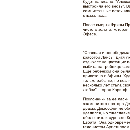
будет написано: "Алекс
выстроила его вновь". В
сомнительные источник
отказались...
После смерти Фрины Пр
чистого золота, которая
Эфесе.
"Славная и непобедима
красотой Лаисы. Дитя 
отдыхает на цветущих п
выбита на гробнице сам
Еще ребенком она была
привезена в Афины. Худ
только рабыню, но возл
несколько лет стала сво
любви" - город Коринф.
Поклонники за ее ласки
знаменитого оратора Д
драхм. Демосфен не об
удалился, но тщеслави
обольстить и сурового 
Евбата. Она одновремен
гедонистом Аристиппом