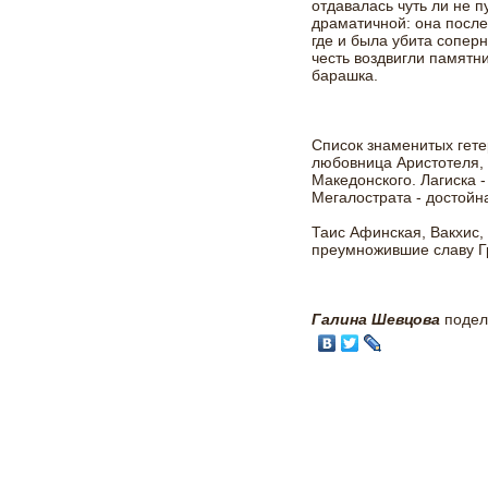
отдавалась чуть ли не 
драматичной: она посл
где и была убита сопер
честь воздвигли памятн
барашка.
Список знаменитых гете
любовница Аристотеля,
Македонского. Лагиска 
Мегалострата - достойн
Таис Афинская, Вакхис,
преумножившие славу Гр
Галина Шевцова
подел