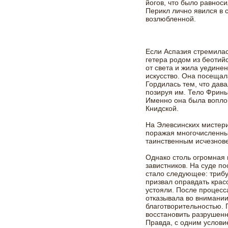
йогов, что было равнос
Перикл лично явился в 
возлюбленной.
Если Аспазия стремила
гетера родом из беотий
от света и жила уедине
искусство. Она посещал
Гордилась тем, что дав
позируя им. Тело Фрин
Именно она была вопло
Книдской.
На Элевсинских мистери
поражая многочисленны
таинственным исчезнов
Однако столь огромная
завистников. На суде п
стало следующее: триб
призвал оправдать крас
устояли. После процесс
отказывала во внимании
благотворительностью. 
восстановить разрушен
Правда, с одним условие