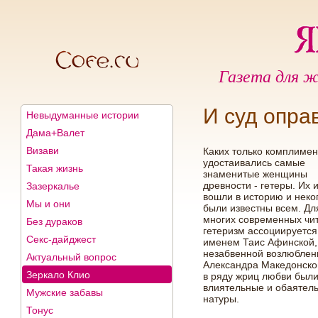
Газета для ж
И суд опра
Невыдуманные истории
Дама+Валет
Визави
Каких только комплимен
удостаивались самые
Такая жизнь
знаменитые женщины
древности - гетеры. Их
Зазеркалье
вошли в историю и неко
Мы и они
были известны всем. Дл
многих современных чи
Без дураков
гетеризм ассоциируется
Секс-дайджест
именем Таис Афинской,
незабвенной возлюблен
Актуальный вопрос
Александра Македонског
Зеркало Клио
в ряду жриц любви был
влиятельные и обаятел
Мужские забавы
натуры.
Тонус