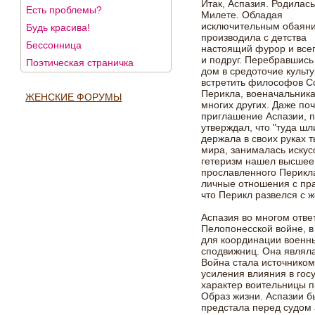
Итак, Аспазия. Родилась
Есть проблемы?
Милете. Обладая
исключительным обаяни
Будь красива!
производила с детства
Бессонница
настоящий фурор и все
и подруг. Перебравшись
Поэтическая страничка
дом в средоточие культ
встретить философов Со
Перикла, военачальника
ЖЕНСКИЕ ФОРУМЫ
многих других. Даже п
приглашение Аспазии, 
утверждал, что "туда шл
держала в своих руках 
мира, занималась искус
гетеризм нашел высшее
прославленного Перикла
личные отношения с пр
что Перикл развелся с 
Аспазия во многом отве
Пелопонесской войне, в
для координации военны
сподвижниц. Она являл
Война стала источником
усиления влияния в гос
характер воительницы п
Образ жизни. Аспазии б
предстала перед судом