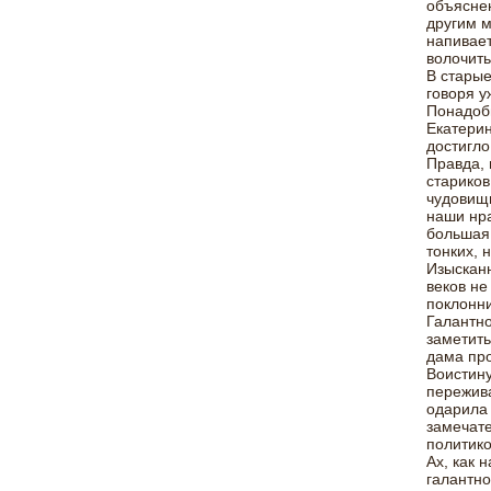
объяснен
другим м
напивает
волочить,
В старые
говоря у
Понадоби
Екатерин
достигло
Правда, 
стариков
чудовищн
наши нра
большая 
тонких, 
Изысканн
веков не
поклонни
Галантно
заметить
дама про
Воистину
пережива
одарила 
замечате
политико
Ах, как 
галантно