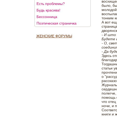
восхище
Есть проблемы?
было, бы
молодой 
Будь красива!
воспыла
Бессонница
тонким 
А вот ещ
Поэтическая страничка
страница
дворянск
- И што
ЖЕНСКИЕ ФОРУМЫ
Будете 
- О, све
соедини
- Да буд
Здесь от
благодар
Тогдашни
статьи у
прочтени
о "рассу
рассказо
Журналы
сердешна
полегче,
помощь о
что отец
ночи, и 
Соответс
книги и 