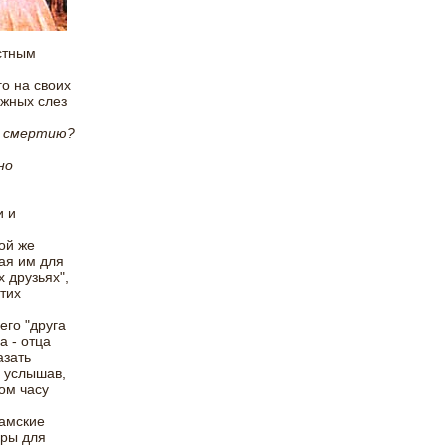
стным
го на своих
ежных слез
й смертию?
но
и и
ой же
гая им для
 друзьях",
тих
го "друга
а - отца
азать
, услышав,
ом часу
дамские
уры для