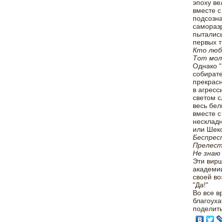
эпоху ве
вместе с
подсозна
саморазр
пытались
первых т
Кто люб
Тот мол
Однако "
собират
прекрасн
в агресс
светом с
весь бел
вместе с
нескладн
или Шекс
Беспрес
Прелест
Не знаю
Эти вирш
академии
своей во
"Да!"
Во все в
благоуха
поделит