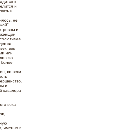
адится к
селится и
скать и
илось, не
ой"...
етровны и
х женщин
бсолютизма.
дев за
век, век
ми или
ловека
 более
ен, во веки
ость
вершенство.
ны и
й кавалера
ого века
ов,
дную
о, именно в