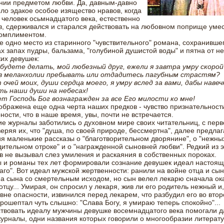
нии предметом любви. Да, давным-давно
ло эдакое особое изящество нравов, когда
человек осьмнадцатого века, естественно
в, сдерживался и старался действовать на любовном поприще уме
комплиментом.
е одно место из старинного "чувствительного" романа, сохранивше
х запах пудры, бальзама, "голубиной душистой воды" и пятна от н
их девушек:
 будете делать, мой любезный друг, ежели я завтра умру скоро
в меланхолии пребывать или отдадитесь пагубным страстям?
т очей моих, души сердца моего, я умру вслед за вами, дабы навеч
ть наши души на небесах!
ет Господь Бог вознагражден за все Его милости ко мне!
ображена еще одна черта наших предков - чувство признательност
ности, что в наше время, увы, почти не встречается.
е журналы заботились о духовном мире своих читательниц, с перв
веряя их, что "душа, по своей природе, бессмертна", далее предла
я маленькие рассказы о "благотворительном дворянине", о "нежных
дительном отроке" и о "награжденной сыновней любви". Редкий из э
в не вызывал слез умиления и раскаяния в собственных пороках.
 и романы тех лет формировали сознание девушек идеал настояще
го". Вот идеал мужской жертвенности: ранили на войне отца и сын
 а сына со смертельным исходом, но сын велел лекарю сначала ок
тцу... Умирая, он спросил у лекаря, жив ли его родитель нежный и
 вне опасности, извинился перед лекарем, что разбудил его во втор
прошептал чуть слышно: "Слава Богу, я умираю теперь спокойно"...
твовать идеалу мужчины девушке восемнадцатого века помогали 
журналы, одни названия которых говорили о многообразии литерат