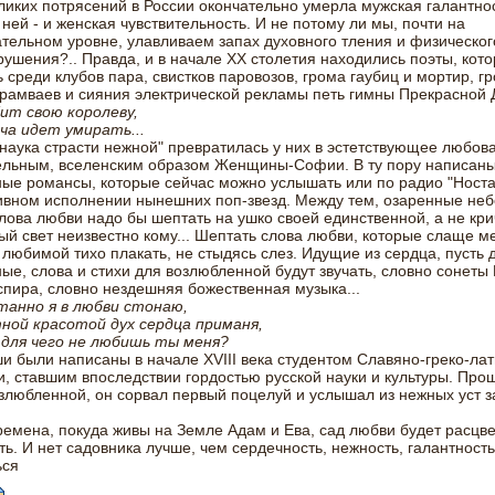
ликих потрясений в России окончательно умерла мужская галантнос
 ней - и женская чувствительность. И не потому ли мы, почти на
тельном уровне, улавливаем запах духовного тления и физическог
ушения?.. Правда, и в начале ХХ столетия находились поэты, кот
 среди клубов пара, свистков паровозов, грома гаубиц и мортир, гр
рамваев и сияния электрической рекламы петь гимны Прекрасной 
ит свою королеву,
ча идет умирать...
наука страсти нежной" превратилась у них в эстетствующее любов
ельным, вселенским образом Женщины-Софии. В ту пору написан
ые романсы, которые сейчас можно услышать или по радио "Носта
ивном исполнении нынешних поп-звезд. Между тем, озаренные не
лова любви надо бы шептать на ушко своей единственной, а не кри
ый свет неизвестно кому... Шептать слова любви, которые слаще ме
 любимой тихо плакать, не стыдясь слез. Идущие из сердца, пусть 
ые, слова и стихи для возлюбленной будут звучать, словно сонеты
пира, словно нездешняя божественная музыка...
танно я в любви стонаю,
ной красотой дух сердца приманя,
 для чего не любишь ты меня?
и были написаны в начале XVIII века студентом Славяно-греко-ла
, ставшим впоследствии гордостью русской науки и культуры. Про
злюбленной, он сорвал первый поцелуй и услышал из нежных уст з
ремена, покуда живы на Земле Адам и Ева, сад любви будет расцве
ть. И нет садовника лучше, чем сердечность, нежность, галантность.
ься