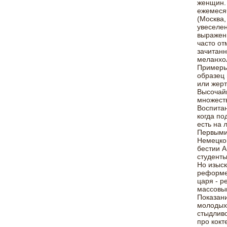
женщин. 
ежемесяч
(Москва,
увеселен
выражени
часто от
зачитанн
меланхол
Примеры 
образец 
или жерт
Высочайш
множеств
Воспитан
когда по
есть на 
Первыми
Немецкой
бестии А
студенты
Но изыск
реформен
царя - р
массовым
Показани
молодых 
стыдливо
про кокт