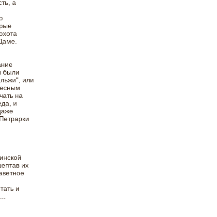
ть, а
о
орые
охота
Даме.
ание
ы были
льжи", или
бесным
чать на
да, и
даже
 Петрарки
тинской
шептав их
аветное
тать и
..