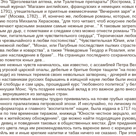
Это "Щеголеватая аптека, или Туалетные препараты" (Кострома, 1
ный журнал "Магазин английских, французских и немецких новых 
 1791), утешительные и приятные ежемесячники "Вечерняя заря" и
ие" (Москва, 1782)... И, конечно же, любовные романы, которые, п
ю поэта Михаила Хераскова, "для того читают, чтоб искуснее люби
мечают красными знаками самые нежные речи..." К таковым затре
ым до дыр, с пометками и следами слез можно отнести романы "
ии, питательные для чувствительного сердца", "Героическая любов
чрезвычайного в любви постоянства", "Чувствительная Юлия, или 
нежной любви", "Монах, или Пагубные последствия пылких страстей
ва любви и коварства", а также "Неведомые Теодор и Розалия, или
ее наслаждение в браке"... На страницах последнего сохранилось
о пометок юных дев...
ие нежных чувств начиналось, как известно, с ассамблей Петра Ве
д угрозой царской опалы, дебелые и бритые бояре тащили "на позо
люди) из темных теремов своих невольных затворниц - дочерей и вн
 наставникам русских барышень в изящной науке любви были ино
 слободы и сам царь, прошедший курс "любовного политеса" у бе
ннушки Монс. Чуть позднее немалый вклад в это важное дело внес
, вернувшиеся из западных стран.
анно-вежливые манеры трудно прививались на почве грубых нраво
ного прагматизма петровской эпохи. И неслучайно, по личному 
еформатора и главного "воспитателя" нации, была издана в 1717 го
 по тем временам тиражом, книжица "Юности честное зерцало, и
е к житейскому обхождению", где можно найти подходящее руково
девиц и поведения таковых в общественных местах. Для придани
го цвета лица им рекомендовалось пить вареное вино с корицею и
ейль же и иные крепкие напитки и табак ничего не сказано. При это