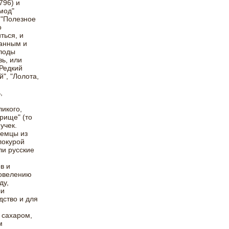
796) и
мод"
 "Полезное
о
ться, и
панным и
Плоды
ь, или
Редкий
", "Лолота,
,
ликого,
рище" (то
учек.
земцы из
локурой
ли русские
в и
повелению
ду,
ли
дство и для
я
 сахаром,
м