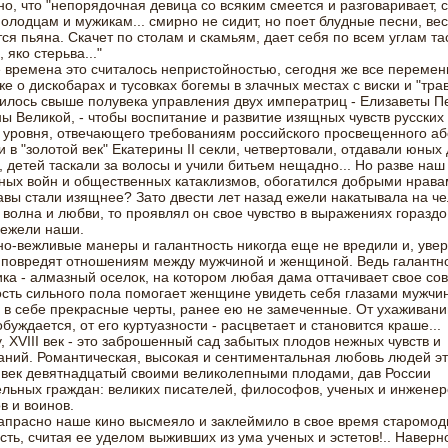
о, что "непорядочная девица со всяким смеется и разговаривает, с
олодцам и мужикам... смирно не сидит, но поет блудные песни, ве
ся пьяна. Скачет по столам и скамьям, дает себя по всем углам та
 яко стерьва..."
 времена это считалось непристойностью, сегодня же все перемен
же о дискобарах и тусовках богемы в злачных местах с виски и "травк
лось свыше полувека управления двух императриц - Елизаветы П
ы Великой, - чтобы воспитание и развитие изящных чувств русски
 уровня, отвечающего требованиям российского просвещенного а
и в "золотой век" Екатерины II секли, четвертовали, отдавали юных 
, детей таскали за волосы и учили битьем нещадно... Но разве наш 
ых войн и общественных катаклизмов, обогатился добрыми нрава
вы стали изящнее? Зато двести лет назад ежели накатывала на че
волна и любви, то проявлял он свое чувство в выражениях гораздо
нежели наши.
о-вежливые манеры и галантность никогда еще не вредили и, увер
 повредят отношениям между мужчиной и женщиной. Ведь галантн
ка - алмазный оселок, на котором любая дама оттачивает свое со
сть сильного пола помогает женщине увидеть себя глазами мужчи
 в себе прекрасные черты, ранее ею не замеченные. От ухаживани
буждается, от его куртуазности - расцветает и становится краше...
, XVIII век - это заброшенный сад забытых плодов нежных чувств и
ний. Романтическая, высокая и сентиментальная любовь людей эт
век девятнадцатый своими великолепными плодами, дав России
льных граждан: великих писателей, философов, ученых и инженер
в и воинов.
напрасно наше кино высмеяло и заклеймило в свое время старомо
сть, считая ее уделом выживших из ума ученых и эстетов!.. Наверн