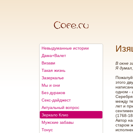
Изя
Невыдуманные истории
Дама+Валет
Визави
В окне з
Я думал,
Такая жизнь
Пожалуй,
Зазеркалье
этого дв
Мы и они
написани
одном - 
Без дураков
Серебрян
Секс-дайджест
между те
лет и пр
Актуальный вопрос
сентиме
Зеркало Клио
(1768-18
Автор на
Мужские забавы
старом ж
Тонус
исполне