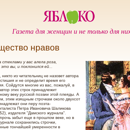
Газета для женщин и не только для ни
щество нравов
а стеклами у вас алела роза,
 это вы, и поклонился ей...
 никто из читательниц не назовет автора
устишия и не определит время его
я. Сойдутся многие из вас, пожалуй, в
автор этих строк принадлежит
ому веку русской поэзии этой плеяды. А
м, этим изящным строчкам около двухсот
инадлежат они перу поэта-
нталиста Петра Ивановича Шаликова
52), издателя "Дамского журнала".
прочь забыт еще в прошлом веке, но в
урнале сохранились строчки,
нные тончайшей умеренности в