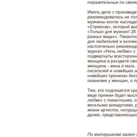
поразительные по свое
Иметь дело с произведе
рекомендовалось не тол
мужчины могли наслади
«Стрекоза», который вы
«Только для мужчин! 28 
разных видах». Пикантн
для любителей и коллек
настоятельно рекоменд
журнал «Ночь любви» с 
подвергнуты всесторон
женщина в расцвете сво
женщина - жена и мать.
писателей и новейших а
новейших причинах бесп
онанизме у женщин, о 
Тем, кто подпишется сра
виде премии будет выс
любви» с пикантными, 
веселыми анекдотами, 
жизни артисток, натурщи
далее, представляющих
По материалам газет и