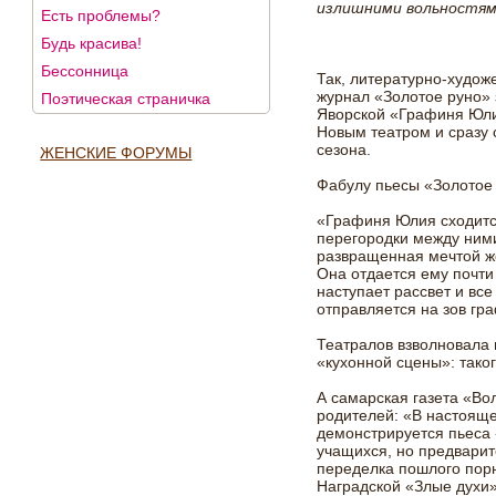
излишними вольностям
Есть проблемы?
Будь красива!
Бессонница
Так, литературно-худож
журнал «Золотое руно» з
Поэтическая страничка
Яворской «Графиня Юли
Новым театром и сразу 
сезона.
ЖЕНСКИЕ ФОРУМЫ
Фабулу пьесы «Золотое 
«Графиня Юлия сходитс
перегородки между ними
развращенная мечтой ж
Она отдается ему почти 
наступает рассвет и все
отправляется на зов гр
Театралов взволновала 
«кухонной сцены»: таког
А самарская газета «В
родителей: «В настоящ
демонстрируется пьеса
учащихся, но предвари
переделка пошлого пор
Наградской «Злые духи»