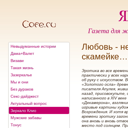
Газета для ж
Любовь - н
Невыдуманные истории
Дама+Валет
скамейке…
Визави
Такая жизнь
Эротика во все времен
Зазеркалье
практически у всех нар
об руку с искусством.
Мы и они
«Золотого осла» древ
писателя Апулея, живш
Без дураков
назад, присовокупьте, 
Секс-дайджест
написанного в XIV веке
«Декамерона», взгляни
Актуальный вопрос
игривые картины худож
Зеркало Клио
Возрождения. И хотя в
времени эротику загоня
Мужские забавы
она вновь и вновь отво
Тонус
место под солнцем. Пра