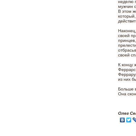
неделю п
мужчин о
В этом ж
который,
действит
Наконец,
своей пр
принцев,
прелести
отбрасыв
своей сп
К концу 
Феррарск
Феррару,
из них б
Больше в
Она скон
Олег Се