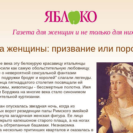
Газета для женщин и не только для ни
а женщины: призвание или пор
е века эту белокурую красавицу итальянцы
сили как самую обольстительную любовницу.
 о невероятной сексуальной фантазии
 подружки бродяг и королей" слагали легенды.
нца пятнадцатого столетия посвящали ей
оэмы, живописцы - бессмертные полотна. Имя
 Борджиа на многие века стало синонимом
тельной куртизанки.
ан опускалась звездная ночь, когда из
х ворот резиденции папы Римского змейкой
нула загадочная женская фигура. Ее лицо
крыто капюшоном старого плаща, а на ногах
сь обтрепанные башмаки. Незнакомка
 несколько притихших кварталов и оказалась в