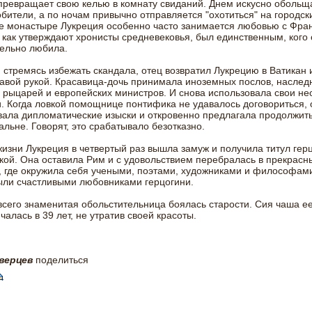
ревращает свою келью в комнату свиданий. Днем искусно обольщ
бители, а по ночам привычно отправляется "охотиться" на городск
е монастыре Лукреция особенно часто занимается любовью с Фран
 как утверждают хронисты средневековья, был единственным, кого
ельно любила.
 стремясь избежать скандала, отец возвратил Лукрецию в Ватикан 
авой рукой. Красавица-дочь принимала иноземных послов, наслед
 рыцарей и европейских министров. И снова использовала свои н
. Когда ловкой помощнице понтифика не удавалось договориться, 
ала дипломатические изыски и откровенно предлагала продолжить
альне. Говорят, это срабатывало безотказно.
жизни Лукреция в четвертый раз вышла замуж и получила титул гер
ой. Она оставила Рим и с удовольствием перебралась в прекрасн
 где окружила себя учеными, поэтами, художниками и философам
ыли счастливыми любовниками герцогини.
сего знаменитая обольстительница боялась старости. Сия чаша е
чалась в 39 лет, не утратив своей красоты.
верцев
поделиться