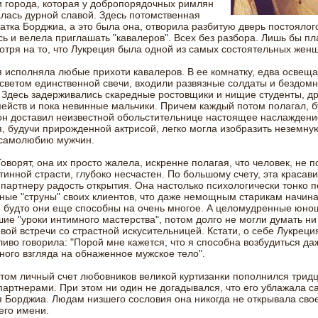
и города, которая у добропорядочных римлян
лась дурной славой. Здесь потомственная
атка Борджиа, а это была она, отворила разбитую дверь постоялог
ь и велела приглашать "кавалеров". Всех без разбора. Лишь бы пл
отря на то, что Лукреция была одной из самых состоятельных жен
 исполняла любые прихоти кавалеров. В ее комнатку, едва освещ
светом единственной свечи, входили развязные солдаты и бездом
 Здесь задерживались скаредные ростовщики и нищие студенты, д
ейств и пока невинные мальчики. Причем каждый потом полагал, б
н доставил неизвестной обольстительнице настоящее наслаждени
, будучи прирожденной актрисой, легко могла изобразить неземную
 самолюбию мужчин.
оворят, она их просто жалела, искренне полагая, что человек, не 
тинной страсти, глубоко несчастен. По большому счету, эта красав
партнеру радость открытия. Она настолько психологически тонко 
ные "струны" своих клиентов, что даже немощным старикам начин
, будто они еще способны на очень многое. А целомудренные юно
ие "уроки интимного мастерства", потом долго не могли думать ни
вой встречи со страстной искусительницей. Кстати, о себе Лукреци
иво говорила: "Порой мне кажется, что я способна возбудиться да
ого взгляда на обнаженное мужское тело".
том личный счет любовников великой куртизанки пополнился трид
артнерами. При этом ни один не догадывался, что его ублажала с
 Борджиа. Людам низшего сословия она никогда не открывала сво
его имени.