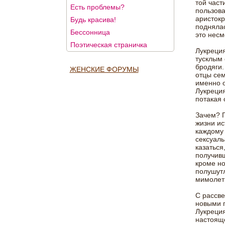
той част
Есть проблемы?
пользова
аристокр
Будь красива!
поднялас
Бессонница
это несм
Поэтическая страничка
Лукреция
тусклым 
бродяги.
ЖЕНСКИЕ ФОРУМЫ
отцы сем
именно о
Лукреция
потакая
Зачем? Г
жизни ис
каждому 
сексуаль
казаться
получивш
кроме но
полушутл
мимолетн
С рассве
новыми п
Лукреция
настоящ