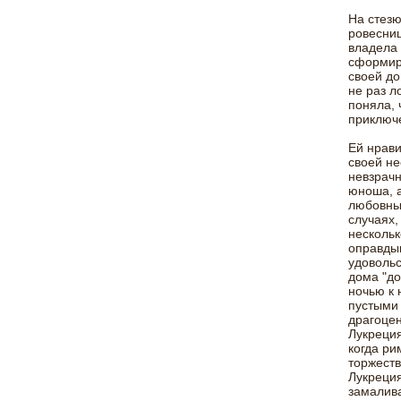
На стезю
ровесниц
владела 
сформир
своей до
не раз л
поняла, 
приключе
Ей нрави
своей не
невзрачн
юноша, а
любовные
случаях,
нескольк
оправдыв
удовольс
дома "д
ночью к 
пустыми 
драгоцен
Лукреция
когда ри
торжеств
Лукреция
замалива