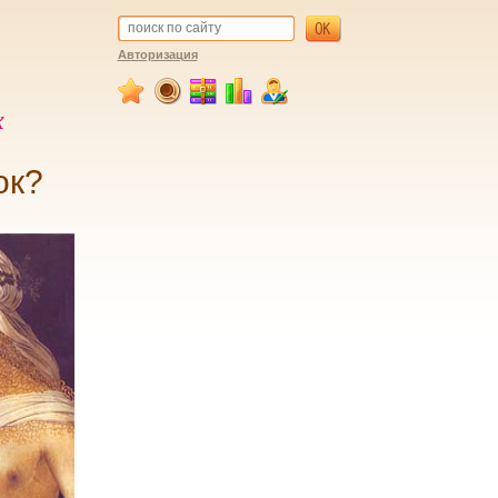
Авторизация
х
ок?