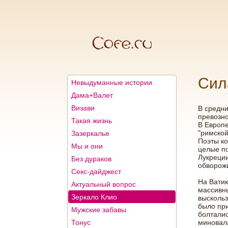
Сил
Невыдуманные истории
Дама+Валет
Визави
В средни
превозно
Такая жизнь
В Европе
"римской
Зазеркалье
Поэты ко
Мы и они
целые п
Лукреции
Без дураков
обворожи
Секс-дайджест
На Ватик
Актуальный вопрос
массивны
Зеркало Клио
выскольз
было при
Мужские забавы
болтали
Тонус
миновала