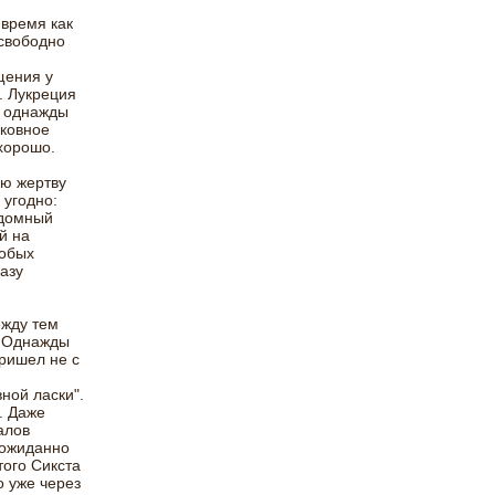
 время как
 свободно
щения у
. Лукреция
и однажды
ьковное
хорошо.
ую жертву
 угодно:
здомный
й на
собых
азу
ежду тем
. Однажды
пришел не с
ной ласки".
. Даже
алов
еожиданно
ого Сикста
о уже через