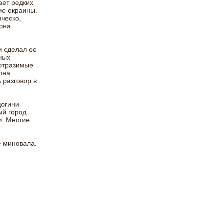
ает редких
ие окраины.
ческо,
 она
и сделал ее
ных
еотразимые
она
 разговор в
цогини
ый город
и. Многие
е миновала.