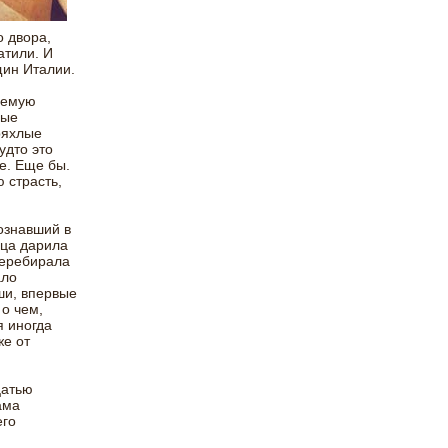
о двора,
атили. И
щин Италии.
аемую
ные
ряхлые
удто это
е. Еще бы.
 страсть,
познавший в
ица дарила
перебирала
ало
ши, впервые
 о чем,
я иногда
же от
цатью
ама
его