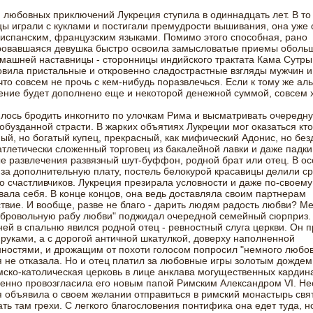
 любовных приключений Лукреция ступила в одиннадцать лет. В то
ы играли с куклами и постигали премудрости вышивания, она уже
испанским, французским языками. Помимо этого способная, рано
овавшаяся девушка быстро освоила замысловатые приемы оболь
машней наставницы - сторонницы индийского трактата Кама Сутры
овила пристальные и откровенно сладострастные взгляды мужчин 
что совсем не прочь с кем-нибудь поразвлечься. Если к тому же ал
ние будет дополнено еще и некоторой денежной суммой, совсем 
лось бродить инкогнито по улочкам Рима и высматривать очередн
обузданной страсти. В жарких объятиях Лукреции мог оказаться кто
ый, но богатый купец, прекрасный, как мифический Адонис, но бе
тлетически сложенный торговец из бакалейной лавки и даже падки
 развлечения развязный шут-буффон, родной брат или отец. В о
 за дополнительную плату, постель белокурой красавицы делили ср
о счастливчиков. Лукреция презирала условности и даже по-своему
ала себя. В конце концов, она ведь доставляла своим партнерам
твие. И вообще, разве не благо - дарить людям радость любви? М
обровольную рабу любви" поджидал очередной семейный сюрприз
ней в спальню явился родной отец - ревностный слуга церкви. Он 
руками, а с дорогой античной шкатулкой, доверху наполненной
ностями, и дрожащим от похоти голосом попросил "немного любов
 не отказала. Но и отец платил за любовные игры золотым дождем
мско-католическая церковь в лице анклава могущественных кардин
енно провозгласила его новым папой Римским Александром VI. Н
 объявила о своем желании отправиться в римский монастырь свят
ть там грехи. С легкого благословения понтифика она едет туда, н