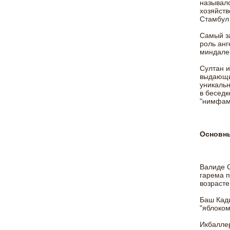
называлс
хозяйств
Стамбул 
Самый за
роль анг
миндале
Султан и
выдающих
уникальн
в беседк
"нимфами
Основны
Валиде С
гарема п
возрасте
Баш Кади
"яблоком
Икбаллер