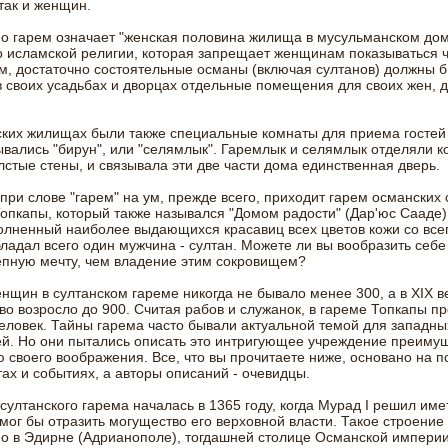
так и женщин.
о гарем означает "женская половина жилища в мусульманском дом
 исламской религии, которая запрещает женщинам показываться 
, достаточно состоятельные османы (включая султанов) должны 
в своих усадьбах и дворцах отдельные помещения для своих жен, д
ких жилищах были также специальные комнаты для приема гостей 
вались "бирун", или "селямлык". Гаремлык и селямлык отделяли к
лстые стены, и связывала эти две части дома единственная дверь.
при слове "гарем" на ум, прежде всего, приходит гарем османских 
опкапы, который также назывался "Домом радости" (Дар'юс Сааде)
олненный наиболее выдающихся красавиц всех цветов кожи со все
ладал всего один мужчина - султан. Можете ли вы вообразить себе
епную мечту, чем владение этим сокровищем?
нщин в султанском гареме никогда не бывало менее 300, а в XIX в
во возросло до 900. Считая рабов и служанок, в гареме Топкапы п
еловек. Тайны гарема часто бывали актуальной темой для западны
й. Но они пытались описать это интригующее учреждение преиму
своего воображения. Все, что вы прочитаете ниже, основано на 
ах и событиях, а авторы описаний - очевидцы.
султанского гарема началась в 1365 году, когда Мурад I решил име
мог бы отразить могущество его верховной власти. Такое строение
о в Эдирне (Адрианополе), тогдашней столице Османской империи