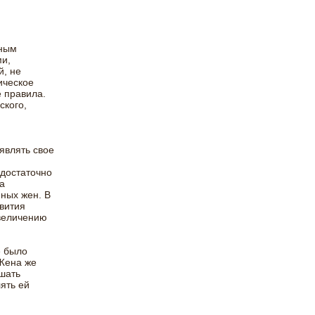
нным
и,
й, не
ическое
е правила.
ского,
я
являть свое
достаточно
а
ных жен. В
вития
увеличению
е было
 Жена же
ршать
ять ей