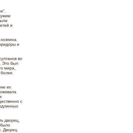
е".
чужим
были
етей и
хозяина.
оридоры и
султанов во
. Это был
го мира,
 более
еке их
роживала
х
щественно с
подлинных
ть дворец,
 было
. Дворец