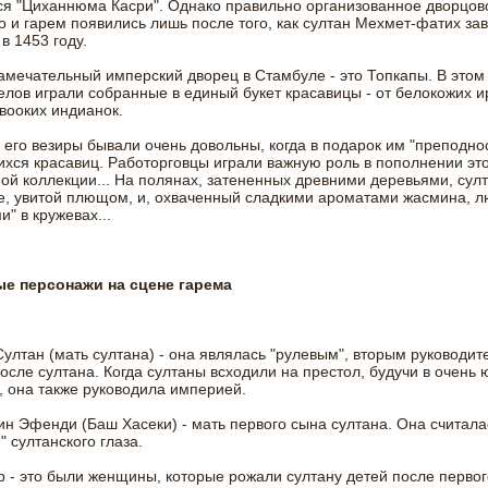
я "Циханнюма Касри". Однако правильно организованное дворцов
о и гарем появились лишь после того, как султан Мехмет-фатих за
в 1453 году.
мечательный имперский дворец в Стамбуле - это Топкапы. В этом
елов играли собранные в единый букет красавицы - от белокожих и
вооких индианок.
 его везиры бывали очень довольны, когда в подарок им "преподно
ся красавиц. Работорговцы играли важную роль в пополнении эт
ой коллекции... На полянах, затененных древними деревьями, сул
е, увитой плющом, и, охваченный сладкими ароматами жасмина, 
" в кружевах...
е персонажи на сцене гарема
ултан (мать султана) - она являлась "рулевым", вторым руководит
осле султана. Когда султаны всходили на престол, будучи в очень
, она также руководила империей.
н Эфенди (Баш Хасеки) - мать первого сына султана. Она считала
" султанского глаза.
 - это были женщины, которые рожали султану детей после первог