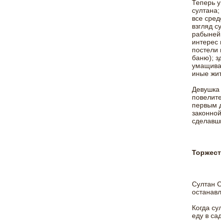
Теперь у
султана;
все сред
взгляд с
рабыней,
интерес 
постели 
баню); з
умащивал
иные жит
Девушка 
повелите
первым д
законной
сделавши
Торжест
Султан С
останавл
Когда су
еду в са