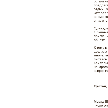
остальны
предлага
отдых. З
которая 
время ка
в палату
Однажды 
Опытные 
приглаше
обнажен
К тому м
сделала 
тщательн
пытаясь 
Как толь
на мрамо
выдержал
Султан,
Мурад II
число ег