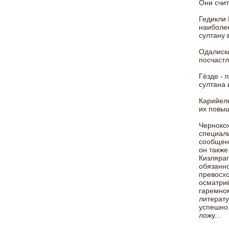
Они счит
Гедикли
наиболее
султану 
Одалиски
посчастл
Гёзде - 
султана 
Карийеле
их повыш
Чернокож
специаль
сообщен
он также
Кизляраг
обязанно
превосх
осматрив
гаремном
литерату
успешно 
ложу...