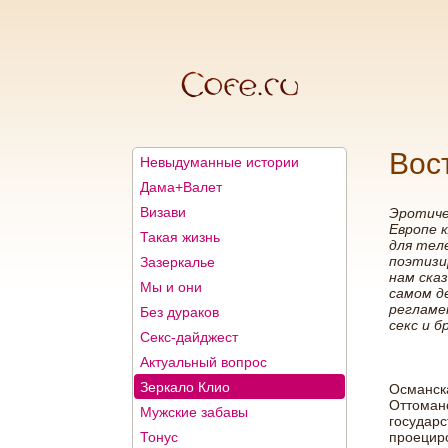
Вос
Невыдуманные истории
Дама+Валет
Визави
Эротиче
Европе 
Такая жизнь
для тел
поэтизи
Зазеркалье
нам ска
Мы и они
самом д
регламе
Без дураков
секс и б
Секс-дайджест
Актуальный вопрос
Зеркало Клио
Османска
Оттоман
Мужские забавы
государс
Тонус
проециро