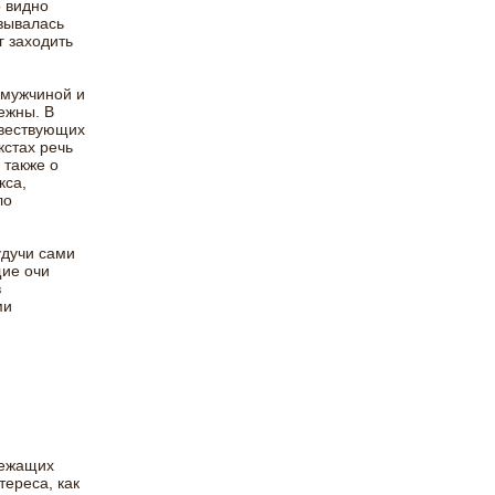
 видно
зывалась
г заходить
 мужчиной и
ежны. В
овествующих
кстах речь
 также о
кса,
ло
удучи сами
ие очи
в
ми
лежащих
тереса, как