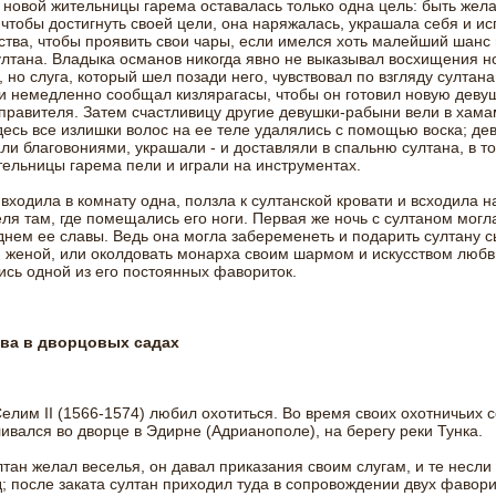
 новой жительницы гарема оставалась только одна цель: быть жел
 чтобы достигнуть своей цели, она наряжалась, украшала себя и и
ства, чтобы проявить свои чары, если имелся хоть малейший шанс
ултана. Владыка османов никогда явно не выказывал восхищения н
 но слуга, который шел позади него, чувствовал по взгляду султана
и немедленно сообщал кизлярагасы, чтобы он готовил новую деву
правителя. Затем счастливицу другие девушки-рабыни вели в хама
десь все излишки волос на ее теле удалялись с помощью воска; де
и благовониями, украшали - и доставляли в спальню султана, в то
ельницы гарема пели и играли на инструментах.
входила в комнату одна, ползла к султанской кровати и всходила н
ля там, где помещались его ноги. Первая же ночь с султаном могла
нем ее славы. Ведь она могла забеременеть и подарить султану с
 женой, или околдовать монарха своим шармом и искусством любв
сь одной из его постоянных фавориток.
ва в дворцовых садах
елим II (1566-1574) любил охотиться. Во время своих охотничьих 
ивался во дворце в Эдирне (Адрианополе), на берегу реки Тунка.
лтан желал веселья, он давал приказания своим слугам, и те несли
д; после заката султан приходил туда в сопровождении двух фавори