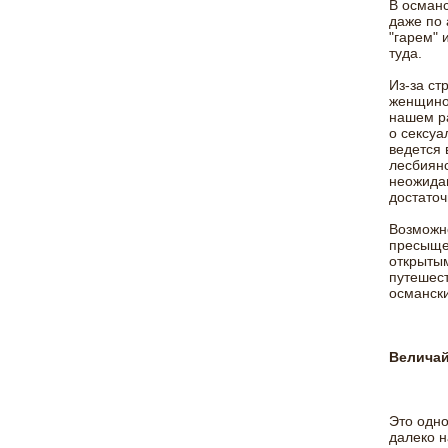
В османс
даже по 
"гарем" 
туда.
Из-за ст
женщиной
нашем р
о сексуа
ведется 
лесбиянс
неожидан
достаточ
Возможно
пресыще
открытым
путешест
османск
Величай
Это одно
далеко н