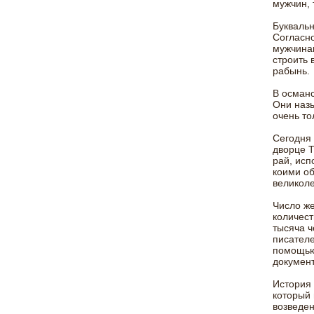
мужчин, 
Буквальн
Согласно
мужчинам
строить 
рабынь.
В османс
Они назы
очень то
Сегодня 
дворце Т
рай, исп
коими об
великол
Число же
количест
тысяча ч
писателе
помощью 
документ
История 
который 
возведен