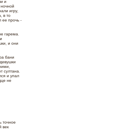
и и
 ночной
али игру,
, в то
 ее прочь -
не гарема.
и
ки, и они
ра бани
 девушки
ними,
т султана.
лся и упал
дце не
ь точное
й век