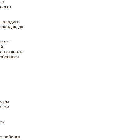
ое
воевал
 парадизе
рландок, до
сили"
ой
тан отдыхал
любовался
елем
 юном
сь
о ребенка.