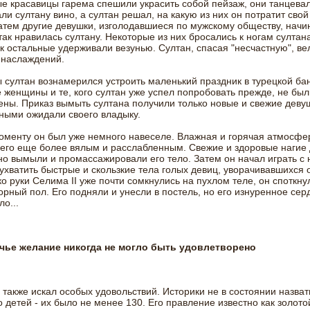
е красавицы гарема спешили украсить собой пейзаж, они танцевал
ли султану вино, а султан решал, на какую из них он потратит свой
атем другие девушки, изголодавшиеся по мужскому обществу, начин
так нравилась султану. Некоторые из них бросались к ногам султана
к остальные удерживали везунью. Султан, спасая "несчастную", вел
 наслаждений.
султан вознамерился устроить маленький праздник в турецкой ба
женщины и те, кого султан уже успел попробовать прежде, не был
ны. Приказ вымыть султана получили только новые и свежие девуш
ными ожидали своего владыку.
оменту он был уже немного навеселе. Влажная и горячая атмосфе
его еще более вялым и расслабленным. Свежие и здоровые нагие
о вымыли и промассажировали его тело. Затем он начал играть с 
ухватить быстрые и скользкие тела голых девиц, уворачивавшихся о
ко руки Селима II уже почти сомкнулись на пухлом теле, он споткну
рный пол. Его подняли и унесли в постель, но его изнуренное сер
о...
 чье желание никогда не могло быть удовлетворено
I также искал особых удовольствий. Историки не в состоянии назват
о детей - их было не менее 130. Его правление известно как золото