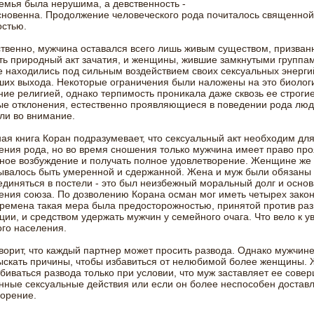
емья была нерушима, а девственность -
сновенна. Продолжение человеческого рода почиталось священной
остью.
твенно, мужчина оставался всего лишь живым существом, призва
ь природный акт зачатия, и женщины, жившие замкнутыми группам
 находились под сильным воздействием своих сексуальных энерги
их выхода. Некоторые ограничения были наложены на это биолог
ие религией, однако терпимость проникала даже сквозь ее строги
е отклонения, естественно проявляющиеся в поведении рода люд
ли во внимание.
я книга Коран подразумевает, что сексуальный акт необходим дл
ния рода, но во время сношения только мужчина имеет право про
ное возбуждение и получать полное удовлетворение. Женщине же
ывалось быть умеренной и сдержанной. Жена и муж были обязаны 
единяться в постели - это был неизбежный моральный долг и основ
ния союза. По дозволению Корана осман мог иметь четырех закон
ремена такая мера была предосторожностью, принятой против раз
ции, и средством удержать мужчин у семейного очага. Что вело к 
го населения.
ворит, что каждый партнер может просить развода. Однако мужчин
ыскать причины, чтобы избавиться от нелюбимой более женщины.
биваться развода только при условии, что муж заставляет ее сове
ные сексуальные действия или если он более неспособен доставл
орение.