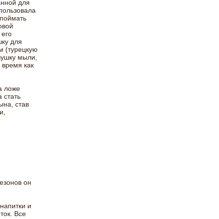
анной для
спользовала
 поймать
овой
 его
шку для
м (турецкую
вушку мыли,
 время как
а ложе
 стать
ына, став
и,
сезонов он
 напитки и
ток. Все