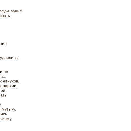
служивание
ивать
ание
 удачливы,
и по
 за
 евнухов,
иерархии.
ной
ать
к
 музыку,
лись
нскому