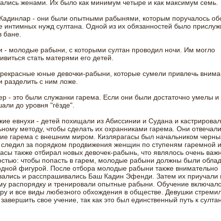
ались женами. Их было как минимум четыре и как максимум семь.
 Кадинлар - они были опытными рабынями, которым поручалось об
 интимных нужд султана. Одной из их обязанностей было прислуж
в бане.
 - молодые рабыни, с которыми султан проводил ночи. Им могло
ивиться стать матерями его детей.
прекрасные юные девочки-рабыни, которые сумели привлечь вним
и разделить с ним ложе.
р - это были служанки гарема. Если они были достаточно умелы и
али до уровня "гёзде".
ие евнухи - детей похищали из Абиссинии и Судана и кастрировал
ному методу, чтобы сделать их охранниками гарема. Они отвечали
ие гарема с внешним миром. Кизлярагасы был начальником черных
 следил за порядком продвижения женщин по ступеням гаремной 
асы также отбирал новых девочек-рабынь, что являлось очень важ
стью: чтобы попасть в гарем, молодые рабыни должны были облад
одной фигурой. После отбора молодые рабыни также внимательно
ались и расспрашивались Баш Кадин Эфенди. Затем их приучали 
у распорядку и тренировали опытные рабыни. Обучение включало
ру и все виды любезного обхождения в обществе. Девушки стреми
завершить свое учение, так как это был единственный путь к султа