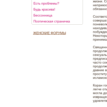
жизни. С
Есть проблемы?
неприко
обязанн
Будь красива!
Бессонница
Соответс
совершат
Поэтическая страничка
поневоле
находивш
побужден
ЖЕНСКИЕ ФОРУМЫ
Некоторы
принима
Священна
продолже
сексуаль
предпис
часто со
продолже
давние в
проститу
исламско
Коран го
легче от
могла до
извращен
удовлетв