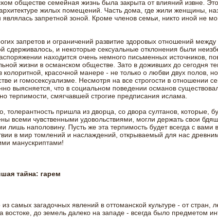
ком обществе семейная жизнь была закрыта от влияний извне. Это
архитектуре жилых помещений. Часть дома, где жили женщины, на
и являлась запретной зоной. Кроме членов семьи, никто иной не мо
рогих запретов и ограничений развитие здоровых отношений между
 сдерживалось, и некоторые сексуальные отклонения были неизб
аспоряжении находится очень немного письменных источников, п
льной жизни в османском обществе. Зато в доживших до сегодня те
в колоритной, красочной манере - не только о любви двух полов, но
тве и гомосексуализме. Несмотря на все строгости в отношении се
но выясняется, что в социальном поведении османов существова
но терпимости, смягчавшей строгие предписания ислама.
, толерантность пришла из дворца, со двора султанов, которые, б
ны всеми чувственными удовольствиями, могли держать свои бдящ
и лишь наполовину. Пусть же эта терпимость будет всегда с вами 
вии в мир томлений и наслаждений, открываемый для нас древни
ими манускриптами!
шая тайна: гарем
 из самых загадочных явлений в оттоманской культуре - от стран, 
а востоке, до земель далеко на западе - всегда было предметом ин