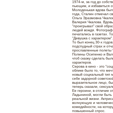
1974-м, за год до собс
пьющим, и избавиться о
Молоденькая вдова был
года, Сталин отмечал с
Ольга Эразмовна Чкало
Валерия Чкалова. Вдовы
"проигрывал" свой обра
людей вождя. Фотограф
печатались в газетах. 
"Девушка с характером"
То был конец 30-х годов
подспудный страх и отч
прославленные полеты 
Полины Осипенко и Вал
чтоб сказку сделать был
характеров.
Серова в кино - это "со
облике было то, что меч
новый социальный тип м
себе задорной советско
выразительное лицо, бы
теперь сказали, сексуал
Ее героини, в отличие 
Ладыниной, могли быть 
реальной жизни. Актриса
волнующую и человечес
комедийности, на котору
повышенный спрос.