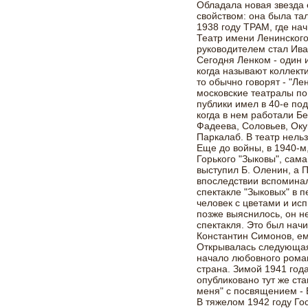
Обладала новая звезда
свойством: она была та
1938 году ТРАМ, где на
Театр имени Ленинског
руководителем стал Ива
Сегодня Ленком - один 
когда называют коллек
то обычно говорят - "Ле
московские театралы по
публики имел в 40-е по
когда в нем работали Б
Фадеева, Соловьев, Оку
Паркалаб. В театр нель
Еще до войны, в 1940-
Горького "Зыковы", сам
выступил Б. Оленин, а 
впоследствии вспоминал
спектакле "Зыковых" в 
человек с цветами и ис
позже выяснилось, он н
спектакля. Это был начи
Константин Симонов, ем
Открывалась следующая
начало любовного роман
страна. Зимой 1941 год
опубликовано тут же с
меня" с посвящением - 
В тяжелом 1942 году Го