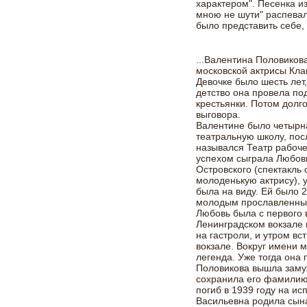
характером". Песенка и
мною не шути" распевал
было представить себе, 
...Валентина Половиков
московской актрисы Кл
Девочке было шесть лет,
детство она провела по
крестьянки. Потом долго
выговора.
Валентине было четырна
театральную школу, посл
назывался Театр рабоче
успехом сыграла Любовь
Островского (спектакль
молоденькую актрису), у
была на виду. Ей было 2
молодым прославленны
Любовь была с первого 
Ленинградском вокзале 
на гастроли, и утром в
вокзале. Вокруг имени 
легенда. Уже тогда она 
Половикова вышла заму
сохранила его фамилию
погиб в 1939 году на ис
Васильевна родила сына