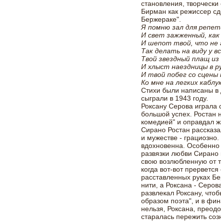
становления, творчески
Бирман как режиссер сд
Бержераке".
Я помню зал для репет
И свет зажженный, как 
И шепот твой, что не
Так делать на виду у вс
Твой звездный плащ из
И хлыст наездницы в р
И твой побег со сцены
Ко мне на легких каблук
Стихи были написаны в
сыграли в 1943 году.
Роксану Серова играла 
большой успех. Ростан 
комедией" и оправдал 
Сирано Ростан рассказал
и мужестве - грациозно.
вдохновенна. Особенно 
развязки любви Сирано 
свою возлюбленную от тр
когда вот-вот прервется
расставленных руках Б
нити, а Роксана - Серов
развлекал Роксану, что
образом поэта", и в фин
нельзя, Роксана, преод
старалась пережить со