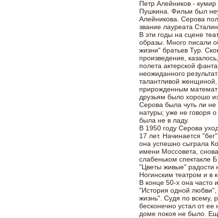
Петр Алейников - кумир
Пушкина. Фильм был неу
Алейникова. Серова по
звание лауреата Сталин
В эти годы на сцене теа
образы. Много писали о
жизни" братьев Тур. Ск
произведение, казалось
полета актерской фанта
неожиданного результат
талантливой женщиной,
прирожденным математик
друзьям было хорошо из
Серова была чуть ли не
натуры; уже не говоря о
была не в ладу.
В 1950 году Серова уход
17 лет. Начинается "бег
она успешно сыграла Ко
имени Моссовета, снова
слабеньком спектакле Б
"Цветы живые" радости н
Ногинским театром и в к
В конце 50-х она часто
"История одной любви", 
жизнь". Судя по всему, 
бесконечно устал от ее 
доме покоя не было. Еще