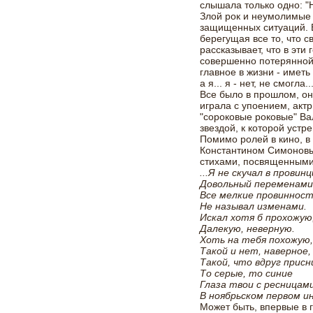
слышала только одно: "Н
Злой рок и неумолимые 
защищенных ситуаций. 
берегущая все то, что с
рассказывает, что в эти
совершенно потерянной,
главное в жизни - иметь 
а я... я - нет, не смогла.
Все было в прошлом, он
играла с упоением, акт
"сороковые роковые" Ва
звездой, к которой уст
Помимо ролей в кино, в
Константином Симоновым
стихами, посвященными 
...Я не скучал в провинц
Довольный переменами
Все мелкие провиннос
Не называл изменами.
Искал хотя б прохожую
Далекую, неверную.
Хоть на тебя похожую
Такой и нет, наверное,
Такой, что вдруг присн
То серые, то синие
Глаза твои с ресницам
В ноябрьском первом ин
Может быть, впервые в