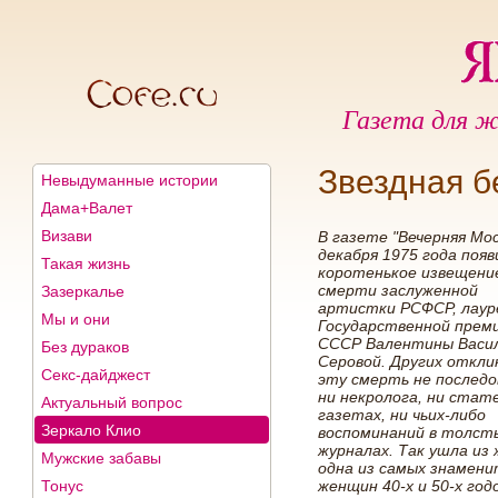
Газета для ж
Звездная б
Невыдуманные истории
Дама+Валет
Визави
В газете "Вечерняя Мос
декабря 1975 года появ
Такая жизнь
коротенькое извещени
смерти заслуженной
Зазеркалье
артистки РСФСР, лау
Мы и они
Государственной прем
СССР Валентины Васи
Без дураков
Серовой. Других откли
Секс-дайджест
эту смерть не последо
ни некролога, ни стат
Актуальный вопрос
газетах, ни чьих-либо
Зеркало Клио
воспоминаний в толст
журналах. Так ушла из
Мужские забавы
одна из самых знамен
Тонус
женщин 40-х и 50-х год