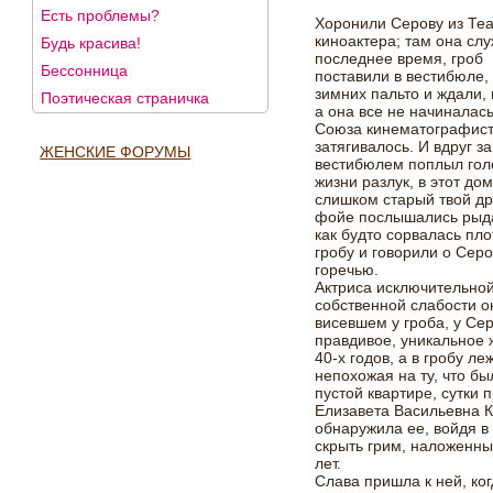
Есть проблемы?
Хоронили Серову из Те
киноактера; там она сл
Будь красива!
последнее время, гроб
Бессонница
поставили в вестибюле,
зимних пальто и ждали,
Поэтическая страничка
а она все не начиналась
Союза кинематографисто
затягивалось. И вдруг 
ЖЕНСКИЕ ФОРУМЫ
вестибюлем поплыл голо
жизни разлук, в этот до
слишком старый твой дру
фойе послышались рыда
как будто сорвалась пло
гробу и говорили о Серо
горечью.
Актриса исключительной
собственной слабости ок
висевшем у гроба, у Се
правдивое, уникальное
40-х годов, а в гробу 
непохожая на ту, что б
пустой квартире, сутки 
Елизавета Васильевна К
обнаружила ее, войдя в
скрыть грим, наложенны
лет.
Слава пришла к ней, ког