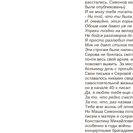
расстались, Симонов на
были опубликованы):
Я не могу тебе писать
- Ни той, что ты была,
И, очевидно, этих горь
Обоим нам давно уж не 
Упреки поздно на вете
Не бойся разговоров до
Я просто разлюбил теб
Мне не дает стихов т
Эти строчки были написа
Серова не боялась смот
почти весь свой архив, 
поможет выжить. За мес
больницу дочь с просьбо
Свои письма к Серовой о
оставалось никаких сви
самостоятельной жизнью
он в начале 40-х писал:
Да, я люблю тебя еще 
За то, что редко счас
За то, что, раз назвав
Тебе всю жизнь об этом
Но Маша Симонова потих
писем к матери и сохра
Константину Михайлови
особенно в годы войны. 
концертными бригадами 