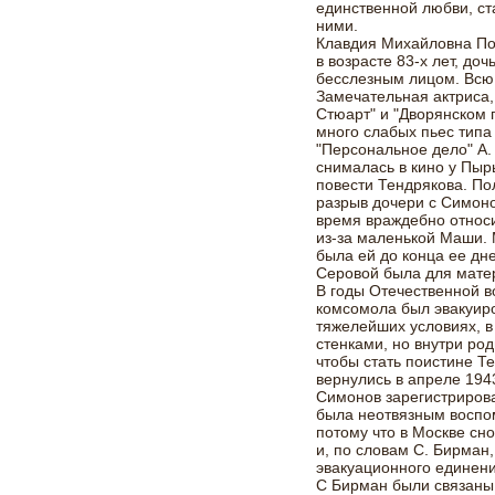
единственной любви, ст
ними.
Клавдия Михайловна По
в возрасте 83-х лет, до
бесслезным лицом. Всю 
Замечательная актриса,
Стюарт" и "Дворянском г
много слабых пьес типа
"Персональное дело" А.
снималась в кино у Пырь
повести Тендрякова. П
разрыв дочери с Симоно
время враждебно относи
из-за маленькой Маши.
была ей до конца ее дне
Серовой была для мате
В годы Отечественной 
комсомола был эвакуиро
тяжелейших условиях, в
стенками, но внутри ро
чтобы стать поистине Т
вернулись в апреле 194
Симонов зарегистрирова
была неотвязным воспо
потому что в Москве сн
и, по словам С. Бирман
эвакуационного единения
С Бирман были связаны 