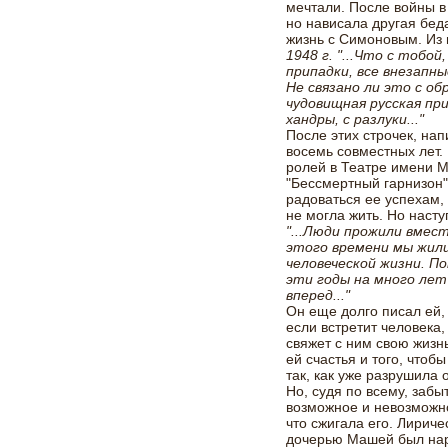
мечтали. После войны в
но нависала другая бед
жизнь с Симоновым. Из
1948 г.
"...Что с тобой
припадки, все внезапн
Не связано ли это с об
чудовищная русская при
хандры, с разлуки..."
После этих строчек, на
восемь совместных лет.
ролей в Театре имени 
"Бессмертный гарнизон
радоваться ее успехам, 
не могла жить. Но насту
"...Люди прожили вмес
этого времени мы жили
человеческой жизни. П
эти годы на много лет
вперед..."
Он еще долго писал ей,
если встретит человека,
свяжет с ним свою жизн
ей счастья и того, чтоб
так, как уже разрушила 
Но, судя по всему, забы
возможное и невозможное
что сжигала его. Лириче
дочерью Машей был нар