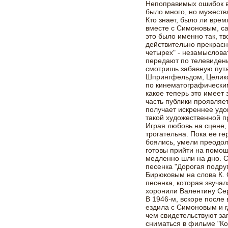
Непоправимых ошибок в
было много, но мужеств
Кто знает, было ли врем
вместе с Симоновым, с
это было именно так, тв
действительно прекрасн
четырех" - незамыслова
передают по телевидени
смотришь забавную пут
Шпрингфельдом, Целико
по кинематографически
какое теперь это имеет 
часть публики проявляе
получает искреннее удов
такой художественной п
Играя любовь на сцене,
трогательна. Пока ее г
боялись, умели преодол
готовы прийти на помощ
медленно шли на дно. 
песенка "Дорогая подру
Бирюковым на слова К. 
песенка, которая звучал
хоронили Валентину Се
В 1946-м, вскоре после
ездила с Симоновым и г
чем свидетельствуют за
сниматься в фильме "Ко