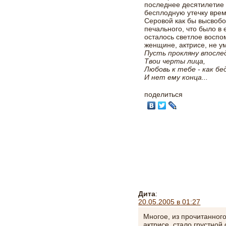
последнее десятилетие
бесплодную утечку врем
Серовой как бы высвобож
печального, что было в
осталось светлое воспо
женщине, актрисе, не у
Пусть прокляну впосл
Твои черты лица,
Любовь к тебе - как б
И нет ему конца...
поделиться
Дита
:
20.05.2005 в 01:27
Многое, из прочитанного
актрисе, стало грустной