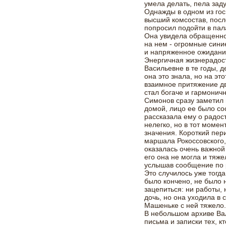
умела делать, пела заду
Однажды в одном из гос
высший комсостав, посл
попросил подойти в пал
Она увидела обращенное
на нем - огромные сини
и напряженное ожидани
Энергичная жизнерадос
Васильевне в те годы, 
она это знала, но на эт
взаимное притяжение дв
стал богаче и гармонич
Симонов сразу заметил 
домой, лицо ее было со
рассказала ему о радос
нелегко, но в тот момен
значения. Короткий пер
маршала Рокоссовского
оказалась очень важной
его она не могла и тяже
услышав сообщение по 
Это случилось уже тогда
было кончено, не было 
зацепиться: ни работы, 
дочь, но она уходила в 
Машеньке с ней тяжело.
В небольшом архиве Ва
письма и записки тех, к