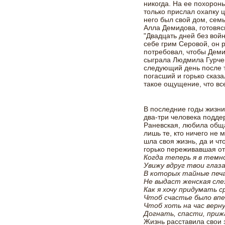
никогда. На ее похороны
только прислал охапку ц
него был свой дом, семь
Алла Демидова, готовяс
"Двадцать дней без вой
себе грим Серовой, он р
потребовал, чтобы Деми
сыграла Людмила Гурчен
следующий день после т
погасший и горько сказа
такое ощущение, что все
В последние годы жизни
два-три человека подде
Раневская, любила обща
лишь те, кто ничего не м
шла своя жизнь, да и ч
горько переживавшая от
Когда теперь я в темн
Увижу вдруг твои глаза
В которых тайные печ
Не выдаст женская сле
Как я хочу придумать с
Чтоб счастье было впе
Чтоб хоть на час верн
Догнать, спасти, прижа
Жизнь расставила свои 