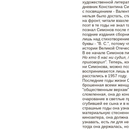
художественной литерат
дневник Константина Си
с посвящением - Вален
нельзя было достать, с
на фронт, читали взахле
поэт в те годы не знал 
познал Симонов после п
поздние издания сборни
лишь над стихотворение
буквы - "В. С.", потому
истории Великой Отече
В ее начале Симонов п
Но кто б нас ни судил, 
приговорил".
Теперь, ко
ни Симонова, можно позв
воспринимаются лишь в 
расстались в 1957 году.
Последние годы жизни С
брошенная всеми женщи
"общественным верхам".
сломленная, она до кон
очарование в светлые 
сгубившей ее сына и в к
страшные годы она узна
материальную стесненно
киноактера, она должна
узнавать, есть ли для н
тогда она держалась, но