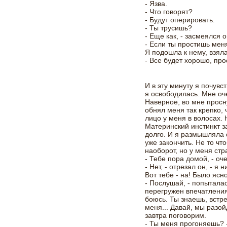
- Язва.
- Что говорят?
- Будут оперировать.
- Ты трусишь?
- Еще как, - засмеялся о
- Если ты простишь меня
Я подошла к нему, взяла
- Все будет хорошо, про
И в эту минуту я почувс
я освободилась. Мне оче
Наверное, во мне просн
обнял меня так крепко, 
лицо у меня в волосах.
Материнский инстинкт з
долго. И я размышляла 
уже закончить. Не то ч
наоборот, но у меня ст
- Тебе пора домой, - оч
- Нет, - отрезал он, - я 
Вот тебе - на! Было ясно
- Послушай, - попыталас
перегружен впечатления
боюсь. Ты знаешь, встр
меня... Давай, мы разо
завтра поговорим.
- Ты меня прогоняешь? 