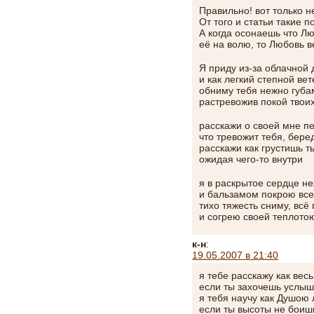
Правильно! вот только н
От того и статьи такие п
А когда осонаешь что Л
её на волю, то Любовь в
Я приду из-за облачной 
и как легкий степной ве
обниму тебя нежно губа
растревожив покой твоих
расскажи о своей мне п
что тревожит тебя, бере
расскажи как грустишь 
ожидая чего-то внутри
я в раскрытое сердце н
и бальзамом покрою вс
тихо тяжесть сниму, всё
и согрею своей теплото
к-н
:
19.05.2007 в 21:40
я тебе расскажу как ве
если ты захочешь услыш
я тебя научу как Душою 
если ты высоты не боиш