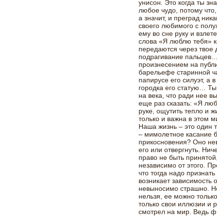
унисон. Это когда ты зн
любое чудо, потому что
а значит, и преград ник
своего любимого с полу
ему во сне руку и взлете
слова «Я люблю тебя» 
передаются через твое 
подрагивание пальцев…
произнесением на публи
барельефе старинной ч
папирусе его силуэт, а
городка его статую… Ты
на века, что ради нее в
еще раз сказать: «Я люб
руке, ощутить тепло и 
только и важна в этом м
Наша жизнь – это один 
– мимолетное касание 
прикосновения? Оно не
его или отвергнуть. Нич
право не быть принятой
независимо от этого. П
что тогда надо признать
возникает зависимость о
невыносимо страшно. Н
нельзя, ее можно только
только свои иллюзии и 
смотрел на мир. Ведь 