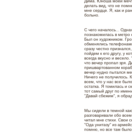
Дима. Юноша моей мечты
делать вид, что не помн
мне сердце. Я, как и ра
больно.
С чего началось... Одна
познакомилась в метро 
Был он художником. Гро
обменялись телефонами
сразу честно признался,
пойдем к его другу, у к
всегда вкусно и весело. 
что вечер пропал зря. Д
пришвартованном кораб
вечер нудно пытался мен
Ничего не получилось. 
всем, что у нас все был
остатка. Я томилась и с
тот самый друг по имен
"Давай сбежим", я обра
Мы сидели в темной каю
разговаривали обо всем
читал мне стихи. Свои 
"Ода унитазу" из армейс
помню, но все там было 