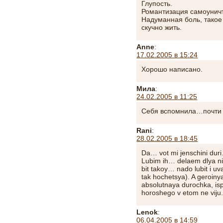
Глупость.
Романтизация самоунич
Надуманная боль, такое
скучно жить.
Anne
:
17.02.2005 в 15:24
Хорошо написано.
Мила
:
24.02.2005 в 11:25
Себя вспомнила…почти
Rani
:
28.02.2005 в 18:45
Da… vot mi jenschini duri
Lubim ih… delaem dlya ni
bit takoy… nado lubit i uv
tak hochetsya). A geroin
absolutnaya durochka, isp
horoshego v etom ne viju
Lenok
:
06.04.2005 в 14:59