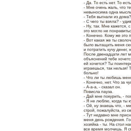
- Да. То есть нет. То ес
- Мне очень жаль, что те
невыносима одна мысль,
- Тебя выгнали из дома?
- С чего ты взяла? - уди
- Ну, так. Мне кажется,
это могло не понравитьс
- Конечно. Кому же это 
- Вот какая же ты своло
было вытащить меня сюд
и потратить кучу денег,
После двенадцати лет м
объяснений тебе хочетс
ей хочется? Ты поинтер
играешься, так нельзя!
больно!
- Что ли ты любишь мен
- Конечно, нет. Что за ч
- А-а-а, - сказал он.
Повисла пауза.
- Дай мне покурить, - п
- Я не люблю, когда ты 
- Ой, ну знаешь что, - м
строй, пожалуйста, из с
- Тут недавно мне присн
меня день рождения. Го
хозяйка - ты. На стол н
все время молчишь. Я см