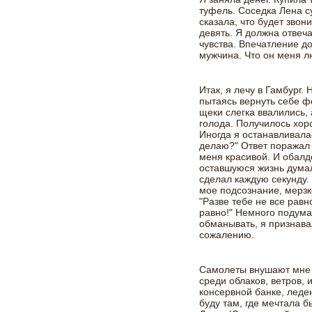
туфель. Соседка Лена 
сказала, что будет звони
девять. Я должна отвеч
чувства. Впечатление до
мужчина. Что он меня л
Итак, я лечу в Гамбург.
пытаясь вернуть себе 
щеки слегка ввалились, 
голода. Получилось хор
Иногда я останавливала
делаю?" Ответ поражал 
меня красивой. И обалде
оставшуюся жизнь думал 
сделал каждую секунду. 
мое подсознание, мерзк
"Разве тебе не все равн
равно!" Немного подумав
обманывать, я признавала
сожалению.
Самолеты внушают мне 
среди облаков, ветров, 
консервной банке, леден
буду там, где мечтала б