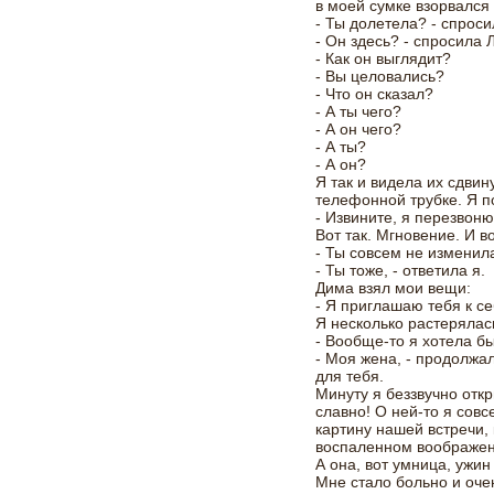
в моей сумке взорвалс
- Ты долетела? - спрос
- Он здесь? - спросила 
- Как он выглядит?
- Вы целовались?
- Что он сказал?
- А ты чего?
- А он чего?
- А ты?
- А он?
Я так и видела их сдвин
телефонной трубке. Я п
- Извините, я перезвоню
Вот так. Мгновение. И в
- Ты совсем не изменила
- Ты тоже, - ответила я.
Дима взял мои вещи:
- Я приглашаю тебя к се
Я несколько растерялас
- Вообще-то я хотела бы
- Моя жена, - продолжа
для тебя.
Минуту я беззвучно откр
славно! О ней-то я сов
картину нашей встречи,
воспаленном воображени
А она, вот умница, ужи
Мне стало больно и оче