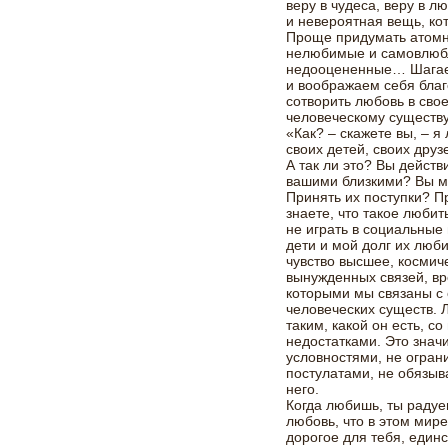
веру в чудеса, веру в л
и невероятная вещь, ко
Проще придумать атомн
нелюбимые и самовлюбл
недооцененные… Шага
и воображаем себя бла
сотворить любовь в сво
человеческому существу
«Как? – скажете вы, – 
своих детей, своих дру
А так ли это? Вы действ
вашими близкими? Вы мо
Принять их поступки? П
знаете, что такое любит
не играть в социальные 
дети и мой долг их люби
чувство высшее, космиче
вынужденных связей, вр
которыми мы связаны с
человеческих существ. 
таким, какой он есть, с
недостатками. Это знач
условностями, не огран
постулатами, не обязыв
него.
Когда любишь, ты радуеш
любовь, что в этом мире
дорогое для тебя, единс