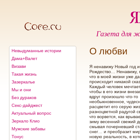
Газета для ж
О любви
Невыдуманные истории
Дама+Валет
Визави
Я ненавижу Новый год и
Рождество… Ненавижу, 
Такая жизнь
что в моей жизни уже д
происходит никакой сказ
Зазеркалье
Каждый человек мечтает
Мы и они
чтобы в его жизни внеза
вдруг произошло что-то
Без дураков
необыкновенное, чудесн
Секс-дайджест
расцветит его серую жи
разноцветной радугой с
Актуальный вопрос
что ворвется, как врыва
Зеркало Клио
зиму весенний свежий д
смывая почерневший с
Мужские забавы
снег… и преобразит мир
Тонус
новую реальность, в ко