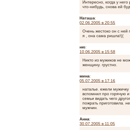
Интересно, когда у него
что-нибудь, снова ей бу
Нaташа
:
02.06.2005 в 20:55
Очень жестоко он с ней 
я , она сама ришла!((
ню
:
10.06.2005 в 15:58
Никто из мужиков не мож
женщину. грустно.
мина
:
05.07.2005 в 17:16
наталье. ежели мужичку 
вспомнил про горячую 
семьи видать чего друго
пожрать приготовила. н
мужчин.
Анна
:
30.07.2005 в 11:05