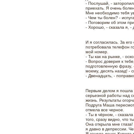
- Послушай, - заторопил
приехать. Я очень болен
Мне необходимо тебя у
- Чем ты болен? - испуг
- Поговорим об этом при
- Хорошо, - сказала я, -
И я согласилась. За его
потребовала телефон го
мой номер.
- Ты как на рынке, - ос
- Вопрос доверия к тебе
подготовленную фразу, -
моему, десять назад! - 
- Двенадцать, - поправи
Первым делом я пошла и
серьезной работы над с
жизнь. Результаты огор
Подруга Маша пересмот
отмела все черное.
- Ты в чёрном, - сказал
того, сразу видно, что т
Она открыла мне глаза!
я давно в депрессии. Ч
Я заняла денег. Купила