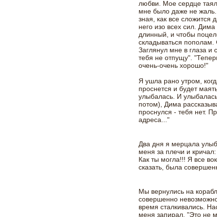
любви. Мое сердце таяло
мне было даже не жаль.
зная, как все сложится 
него изо всех сил. Дима
длинный, и чтобы поцел
складываться пополам.
Заглянул мне в глаза и 
тебя не отпущу". "Тепер
очень-очень хорошо!"
Я ушла рано утром, когд
проснется и будет маят
улыбалась. И улыбалась
потом), Дима рассказыва
проснулся - тебя нет. П
адреса..."
Два дня я мерцала улыб
меня за плечи и кричал:
Как ты могла!!! Я все во
сказать, была совершен
Мы вернулись на корабл
совершенно невозможно
время сталкивались. На
меня запирал. "Это не ме