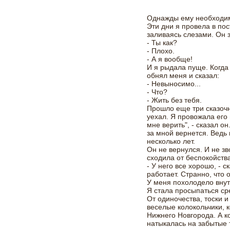
Однажды ему необходим
Эти дни я провела в пос
заливаясь слезами. Он 
- Ты как?
- Плохо.
- А я вообще!
И я рыдала пуще. Когда 
обнял меня и сказал:
- Невыносимо...
- Что?
- Жить без тебя.
Прошло еще три сказоч
уехал. Я провожала его
мне верить", - сказал о
за мной вернется. Ведь
несколько лет.
Он не вернулся. И не зв
сходила от беспокойства
- У него все хорошо, - с
работает. Странно, что 
У меня похолодело внут
Я стала просыпаться сре
От одиночества, тоски 
веселые колокольчики, к
Нижнего Новгорода. А к
натыкалась на забытые 