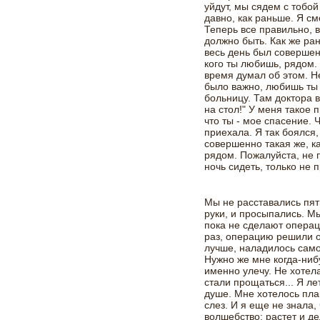
уйдут, мы сядем с тобой
давно, как раньше. Я см
Теперь все правильно, в
должно быть. Как же ра
весь день был совершенн
кого ты любишь, рядом. 
время думал об этом. Не
было важно, любишь ты 
больницу. Там доктора 
на стол!" У меня такое 
что ты - мое спасение. Ч
приехала. Я так боялся,
совершенно такая же, как
рядом. Пожалуйста, не 
ночь сидеть, только не 
Мы не расставались пят
руки, и просыпались. М
пока не сделают опера
раз, операцию решили о
лучше, наладилось само
Нужно же мне когда-нибу
именно улечу. Не хотел
стали прощаться... Я ле
душе. Мне хотелось пла
слез. И я еще не знала
волшебство: растет и де