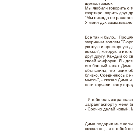
щелкал замок.
Мы любили говорить о т
квартире, варить друг др
"Мы никогда не расстане
У меня дух захватывало 
Все так и было... Прош
звериным воплем "Сюрпр
уютную и просторную дв
вокзал", которую в итог
друг другу. Каждый со с
своей конфорки. Я - для
его банный халат. Дима 
объяснила, что таким о
близко. Соединяюсь с н
мысль", - сказал Дима и
ноги торчали, как у стра
- У тебя есть загранпас
Загранпаспорт у меня б
- Срочно делай новый. 
Дима подарил мне кольц
сказал он, - я с тобой п