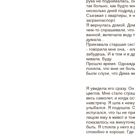
рука не поднималась, он
так больно, как будто м
несколько дней подряд 
Съезжая с квартиры, я 
загранпаспорт.
Я вернулась домой. Дом
чем-то спрашивали, что-
ванной, включала воду 
думала...
Приезжала старшая сестр
- говорила мне она, - ил
забудешь. И в том и в д
кивала. Буду.
Прошло время. Однажды
поняла, что мне не боль
Были слухи, что Дима ж
Я увидела его сразу. Он
цветов. Мне стало стра
весь самолет, и когда о
навстречу. Я шла к нем
улыбался. Я подошла. О
испугался, что ты не пр
лицом ему в живот и то
показалось на минуточку
быть. Я стояла у него в 
спокойно и хорошо. Где