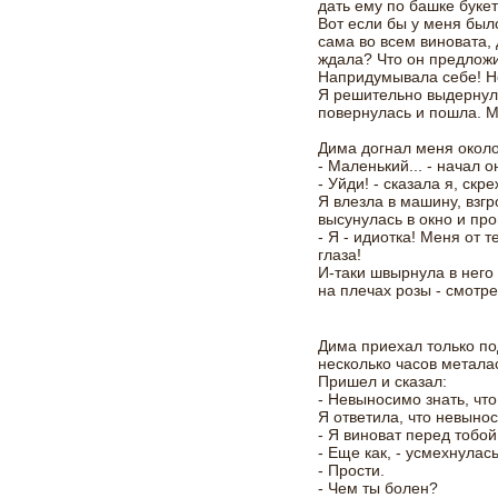
дать ему по башке букет
Вот если бы у меня был
сама во всем виновата, 
ждала? Что он предложит
Напридумывала себе! Н
Я решительно выдернул
повернулась и пошла. М
Дима догнал меня около
- Маленький... - начал о
- Уйди! - сказала я, скр
Я влезла в машину, взг
высунулась в окно и пр
- Я - идиотка! Меня от 
глаза!
И-таки швырнула в него 
на плечах розы - смотре
Дима приехал только по
несколько часов метала
Пришел и сказал:
- Невыносимо знать, что
Я ответила, что невыно
- Я виноват перед тобой,
- Еще как, - усмехнулась
- Прости.
- Чем ты болен?