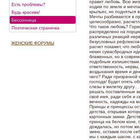
правит любовь. Всю жи
Есть проблемы?
ходим по земле и мечта
крыльях, но подняться 
Будь красива!
Мечты разбиваются в пр
Бессонница
целесообразно, расчет
Что такое любовь? Горм
Поэтическая страничка
распределено на порци
различных реакций нерв
безусловных рефлексов
ЖЕНСКИЕ ФОРУМЫ
расчет покажет, что лю
неких сумасбродных ид
блаженных, но в соврем
подобным излишествам.
ответственность, нервы
воздыхания время и ден
чего? Ради призрачной н
господа! Будет опять о
слезы в жилетку другу…
решать поставленные за
своё имя, ради себя и 
вечность, надежды на м
Принцы и принцессы ост
детства, открывая кото
картонные замки. Детст
принца на белом коне, 
дождалась, но потом же
змею, оставив после се
мы с каждым шагом, с 