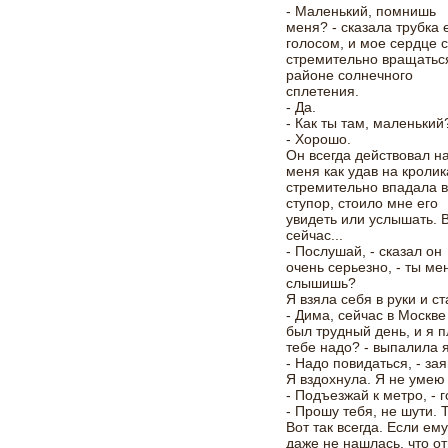
- Маленький, помнишь
меня? - сказала трубка 
голосом, и мое сердце 
стремительно вращатьс
районе солнечного
сплетения.
- Да.
- Как ты там, маленький
- Хорошо.
Он всегда действовал н
меня как удав на кролик
стремительно впадала 
ступор, стоило мне его
увидеть или услышать. 
сейчас...
- Послушай, - сказал он
очень серьезно, - ты ме
слышишь?
Я взяла себя в руки и с
- Дима, сейчас в Москве
был трудный день, и я 
тебе надо? - выпалила 
- Надо повидаться, - зая
Я вздохнула. Я не умею
- Подъезжай к метро, - г
- Прошу тебя, не шути. 
Вот так всегда. Если ему
даже не нашлась, что от