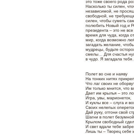
это тоже своего рода ро
Насколько ты силен, чт
независимой, не просящ
свободной, не требующе
силен, чтобы суметь сам
полюбить Новый год и Р
президента – это не вс
время для чуда, когда 
мир, когда возможно лю
загадать желание, чтобы
мудрецы, будьте остор
смелы… Для счастья нуж
в чудо. Я загадала теб
Полет во сне и наяву
На тонких нитях прикре
Что лаг своих не оборвут
Им только мнится, что 
Дает им крылья – это ло
Игра, увы, марионеток,
И куклы все – слуга и в
Своих нелепых оперето
Дай руку, отгони свой ст
Шагни в полет безумной
Крылом свободный сдел
И свет вдали тебе забре
Лишь ты – Творец себе и