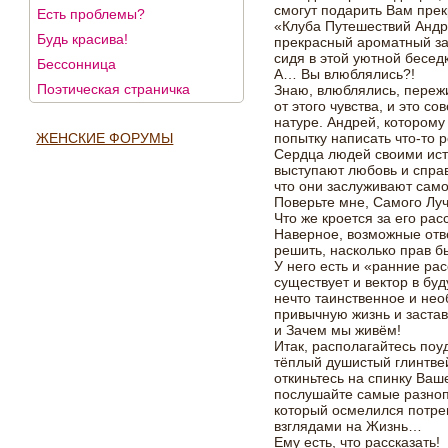
смогут подарить Вам пре
Есть проблемы?
«Клуба Путешествий Андре
Будь красива!
прекрасный ароматный за
сидя в этой уютной беседк
Бессонница
А… Вы влюблялись?!
Поэтическая страничка
Знаю, влюблялись, пережи
от этого чувства, и это 
натуре. Андрей, которому
ЖЕНСКИЕ ФОРУМЫ
попытку написать что-то 
Сердца людей своими ист
выступают любовь и справ
что они заслуживают само
Поверьте мне, Самого Лу
Что же кроется за его рас
Наверное, возможные отв
решить, насколько прав 
У него есть и «ранние рас
существует и вектор в бу
нечто таинственное и нео
привычную жизнь и застав
и Зачем мы живём!
Итак, располагайтесь поу
тёплый душистый глинтвейн
откиньтесь на спинку Ваш
послушайте самые разноп
который осмелился потр
взглядами на Жизнь…
Ему есть, что рассказать!