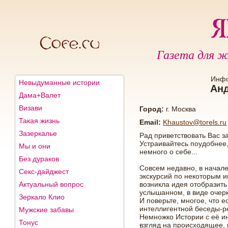
Газета для ж
Инфо
Невыдуманные истории
Анд
Дама+Валет
Визави
Город:
г. Москва
Такая жизнь
Email:
Khaustov@torels.ru
Зазеркалье
Рад приветствовать Вас з
Устраивайтесь поудобнее
Мы и они
немного о себе...
Без дураков
Совсем недавно, в начале 
Секс-дайджест
экскурсий по некоторым 
Актуальный вопрос
возникла идея отобразить
услышанном, в виде очерк
Зеркало Клио
И поверьте, многое, что 
интеллигентной беседы-р
Мужские забавы
Немножко Истории с её и
Тонус
взгляд на происходящее, и