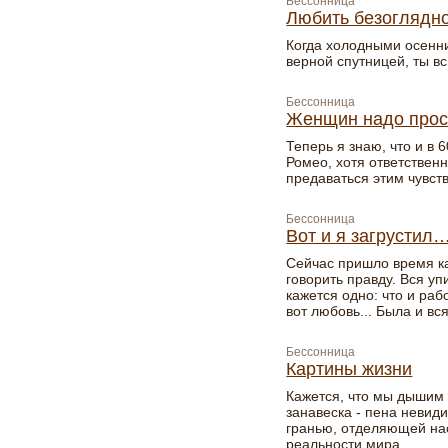
Бессонница
Любить безоглядн
Когда холодными осенн
верной спутницей, ты в
Бессонница
Женщин надо прос
Теперь я знаю, что и в 
Ромео, хотя ответственн
предаваться этим чувст
Бессонница
Вот и я загрустил
Сейчас пришло время ка
говорить правду. Вся уп
кажется одно: что и раб
вот любовь... Была и вс
Бессонница
Картины жизни
Кажется, что мы дышим 
занавеска - пена невид
гранью, отделяющей нас
реальности мира…