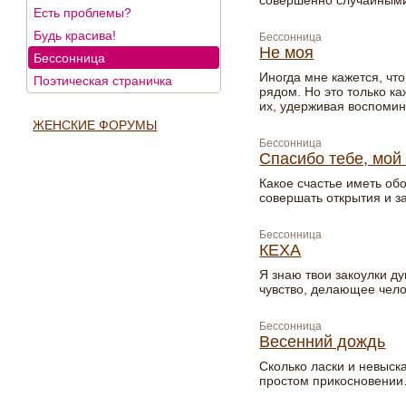
совершенно случайны
Есть проблемы?
Будь красива!
Бессонница
Не моя
Бессонница
Иногда мне кажется, что
Поэтическая страничка
рядом. Но это только ка
их, удерживая воспоми
ЖЕНСКИЕ ФОРУМЫ
Бессонница
Спасибо тебе, мо
Какое счастье иметь об
совершать открытия и з
Бессонница
КЕХА
Я знаю твои закоулки д
чувство, делающее чело
Бессонница
Весенний дождь
Сколько ласки и невыск
простом прикосновени