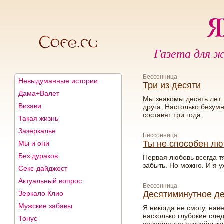
Газета для ж
Бессонница
Невыдуманные истории
Три из десяти
Дама+Валет
Мы знакомы десять лет.
Визави
друга. Настолько безумн
составят три года.
Такая жизнь
Зазеркалье
Бессонница
Ты не способен лю
Мы и они
Без дураков
Первая любовь всегда т
забыть. Но можно. И я у
Секс-дайджест
Актуальный вопрос
Бессонница
Зеркало Клио
Десятиминутное д
Мужские забавы
Я никогда не смогу, нав
насколько глубокие сле
Тонус