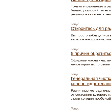
Только упражнения и ра
балансу калорий, то ес
регулированию веса тел
Тонус
Откройтесь для ра
Вы просто заблудились в
веселое настроение, улы
Тонус
5 причин обратить
Эфирные масла - частич
неповторимых по своим 
Тонус
Генеральная чистк
колоногидротерап
Различные методы очист
от состояния которого н
стали сегодня необыча
Тонус