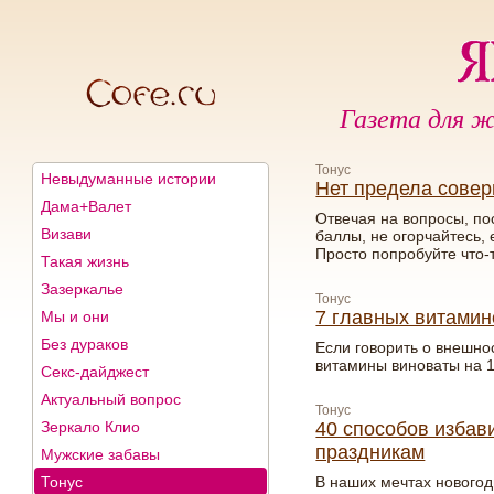
Газета для ж
Тонус
Невыдуманные истории
Нет предела сове
Дама+Валет
Отвечая на вопросы, по
Визави
баллы, не огорчайтесь,
Просто попробуйте что-т
Такая жизнь
Зазеркалье
Тонус
7 главных витамино
Мы и они
Без дураков
Если говорить о внешнос
витамины виноваты на 
Секс-дайджест
Актуальный вопрос
Тонус
Зеркало Клио
40 способов избав
праздникам
Мужские забавы
Тонус
В наших мечтах новогод