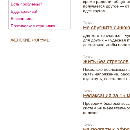
время радости, общения
Есть проблемы?
получается другое — от
идет кругом.
Будь красива!
Бессонница
Тонус
Поэтическая страничка
Не спугните синюю
Для кого-то счастье – 
ЖЕНСКИЕ ФОРУМЫ
для других – чудесная п
достаточно чтобы напол
Тонус
Жить без стрессов
Несколько несложных п
снять напряжение, расс
отдохнуть, восстановить
Тонус
Релаксация за 15 
Проводим быстрый восс
систем жизнедеятельнос
полезно.
Тонус
На полпути к Афр