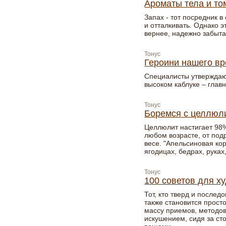
Ароматы тела и то
Запах - тот посредник в
и отталкивать. Однако 
вернее, надежно забыта
Тонус
Героини нашего вр
Специалисты утверждают
высоком каблуке – глав
Тонус
Боремся с целлюл
Целлюлит настигает 98%
любом возрасте, от под
весе. "Апельсиновая кор
ягодицах, бедрах, руках
Тонус
100 советов для 
Тот, кто тверд и послед
также становится прост
массу приемов, методов 
искушением, сидя за с