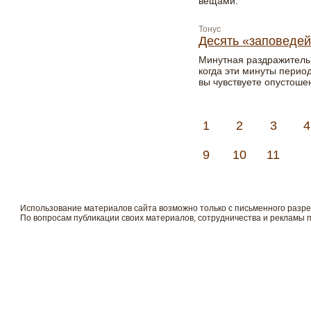
вещами.
Тонус
Десять «заповеде
Минутная раздражительн
когда эти минуты перио
вы чувствуете опустоше
1
2
3
4
9
10
11
Использование материалов сайта возможно только с письменного разр
По вопросам публикации своих материалов, сотрудничества и рекламы 