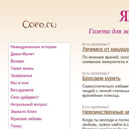
Газета для ж
Есть проблемы?
Невыдуманные истории
Лечимся от кандид
Дама+Валет
По мнению врачей, осно
Визави
снижение иммунитета и 
Такая жизнь
Есть проблемы?
Зазеркалье
Бросаем курить
Мы и они
Самостоятельно избавит
Без дураков
людей с легкой степен
врачебная помощь.
Секс-дайджест
Актуальный вопрос
Есть проблемы?
Зеркало Клио
Невоинственные а
Мужские забавы
Когда ты молода и полна
любовь, нужно найти в 
Тонус