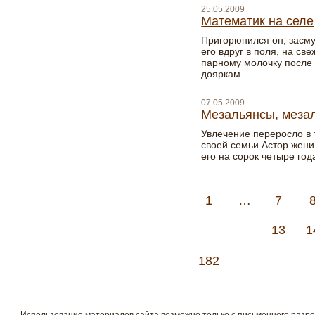
25.05.2009
Математик на селе
Пригорюнился он, засму
его вдруг в поля, на св
парному молочку после 
дояркам...
07.05.2009
Мезальянсы, мез
Увлечение переросло в 
своей семьи Астор жен
его на сорок четыре год
1
…
7
13
1
182