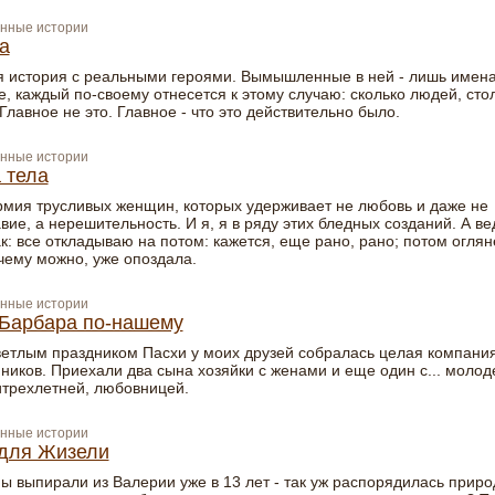
нные истории
а
 история с реальными героями. Вымышленные в ней - лишь имена
, каждый по-своему отнесется к этому случаю: сколько людей, сто
Главное не это. Главное - что это действительно было.
нные истории
 тела
мия трусливых женщин, которых удерживает не любовь и даже не
вие, а нерешительность. И я, я в ряду этих бледных созданий. А ве
ак: все откладываю на потом: кажется, еще рано, рано; потом оглян
 чему можно, уже опоздала.
нные истории
Барбара по-нашему
етлым праздником Пасхи у моих друзей собралась целая компани
ников. Приехали два сына хозяйки с женами и еще один с... молод
трехлетней, любовницей.
нные истории
для Жизели
ы выпирали из Валерии уже в 13 лет - так уж распорядилась приро