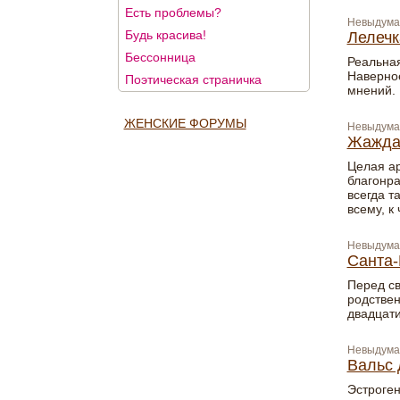
Есть проблемы?
Невыдума
Будь красива!
Лелечк
Бессонница
Реальная
Наверное
Поэтическая страничка
мнений. 
ЖЕНСКИЕ ФОРУМЫ
Невыдума
Жажда
Целая ар
благонра
всегда т
всему, к
Невыдума
Санта-
Перед св
родствен
двадцати
Невыдума
Вальс 
Эстроген