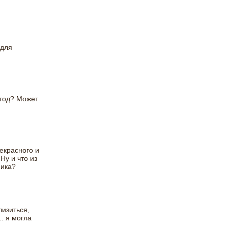
 для
 год? Может
екрасного и
Ну и что из
ника?
лизиться,
. я могла