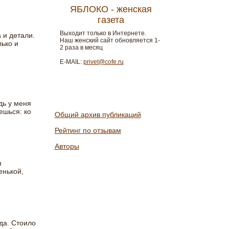
ЯБЛОКО - женская
газета
Выходит только в Интернете.
 и детали.
Наш женский сайт обновляется 1-
лько и
2 раза в месяц
E-MAIL:
privet@cofe.ru
дь у меня
ешься: ко
Общий архив публикаций
Рейтинг по отзывам
Авторы
я
енькой,
да. Стоило