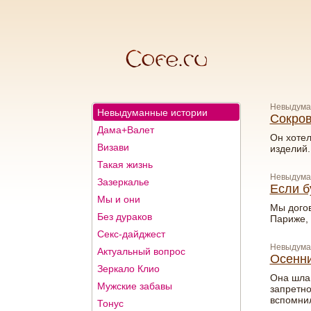
Невыдума
Невыдуманные истории
Сокро
Дама+Валет
Он хотел
Визави
изделий.
Такая жизнь
Невыдума
Зазеркалье
Если б
Мы и они
Мы догов
Без дураков
Париже, 
Секс-дайджест
Невыдума
Актуальный вопрос
Осенни
Зеркало Клио
Она шла 
Мужские забавы
запретно
вспомнил
Тонус