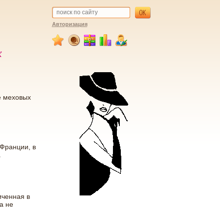
Авторизация
х
е меховых
 Франции, в
.
иченная в
а не