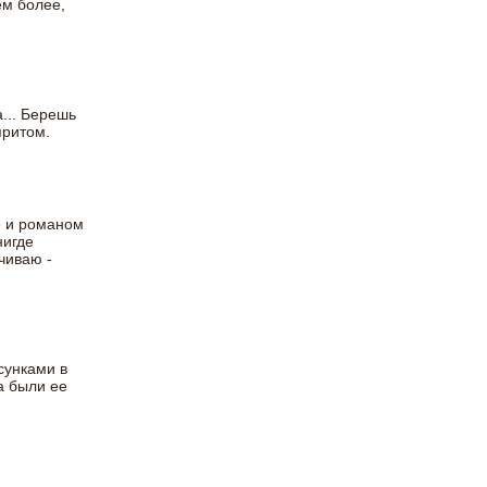
ем более,
... Берешь
притом.
е и романом
нигде
чиваю -
сунками в
а были ее