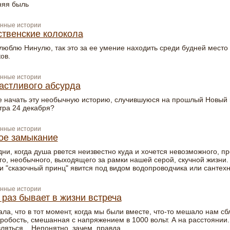
няя быль
нные истории
твенские колокола
 люблю Нинулю, так это за ее умение находить среди будней место
ов.
нные истории
астливого абсурда
е начать эту необычную историю, случившуюся на прошлый Новый
утра 24 декабря?
нные истории
ое замыкание
ни, когда душа рвется неизвестно куда и хочется невозможного, пр
го, необычного, выходящего за рамки нашей серой, скучной жизни. 
ли "сказочный принц" явится под видом водопроводчика или сантех
нные истории
 раз бывает в жизни встреча
ла, что в тот момент, когда мы были вместе, что-то мешало нам сб
 робость, смешанная с напряжением в 1000 вольт. А на расстоянии..
ляться... Непонятно, зачем, правда…