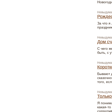
Новогод
Невыдума
Рождес
За что я
праздник
Невыдума
Дом сч
С чего ж
быть, с 
Невыдума
Коротк
Бывают д
сказочно
того, ес
Невыдума
Только
Я понима
какая-то
сопротив