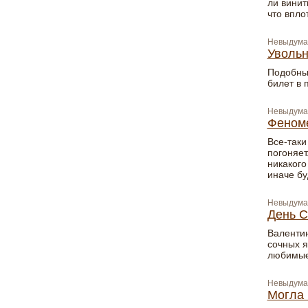
ли винит
что впло
Невыдума
Увольн
Подобные
билет в 
Невыдума
Феноме
Все-таки
погоняет
никакого
иначе б
Невыдума
День С
Валенти
сочных я
любимые
Невыдума
Могла 