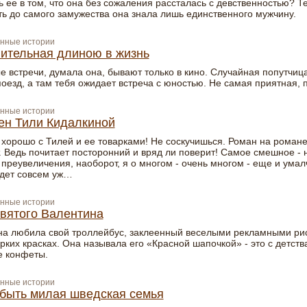
ь ее в том, что она без сожаления рассталась с девственностью? Т
ть до самого замужества она знала лишь единственного мужчину.
нные истории
ительная длиною в жизнь
 встречи, думала она, бывают только в кино. Случайная попутчица
поезд, а там тебя ожидает встреча с юностью. Не самая приятная, 
нные истории
н Тили Кидалкиной
 хорошо с Тилей и ее товарками! Не соскучишься. Роман на роман
. Ведь почитает посторонний и вряд ли поверит! Самое смешное - 
 преувеличения, наоборот, я о многом - очень многом - еще и умал
удет совсем уж…
нные истории
вятого Валентина
на любила свой троллейбус, заклеенный веселыми рекламными ри
рких красках. Она называла его «Красной шапочкой» - это с детств
 конфеты.
нные истории
быть милая шведская семья