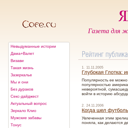
Газета для ж
Невыдуманные истории
Дама+Валет
Визави
Такая жизнь
1. 11.11.2005
Глубокая Глотка: 
Зазеркалье
Популярность ее можно 
Мы и они
популярностью америка
Без дураков
невероятной, сумасшедш
войти в историю абсурда
Секс-дайджест
Актуальный вопрос
2. 24.11.2006
Когда шел футбол
Зеркало Клио
Мужские забавы
Увлеченная этим зрелищ
поняла, как делаются де
Тонус