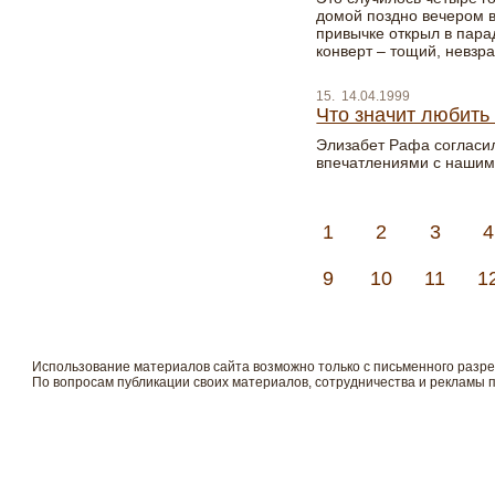
домой поздно вечером в
привычке открыл в пара
конверт – тощий, невзр
15. 14.04.1999
Что значит любить
Элизабет Рафа согласи
впечатлениями с нашим
1
2
3
4
9
10
11
1
Использование материалов сайта возможно только с письменного разр
По вопросам публикации своих материалов, сотрудничества и рекламы 