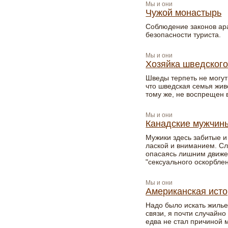
Мы и они
Чужой монастырь
Соблюдение законов ара
безопасности туриста.
Мы и они
Хозяйка шведског
Шведы терпеть не могут 
что шведская семья жив
тому же, не воспрещен в
Мы и они
Канадские мужчины
Мужики здесь забитые 
лаской и вниманием. Сл
опасаясь лишним движе
"сексуального оскорблен
Мы и они
Американская ист
Надо было искать жиль
связи, я почти случайн
едва не стал причиной 