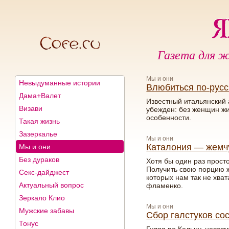
Газета для ж
Мы и они
Невыдуманные истории
Влюбиться по-русс
Дама+Валет
Известный итальянский
Визави
убежден: без женщин жит
особенности.
Такая жизнь
Зазеркалье
Мы и они
Каталония — жемч
Мы и они
Без дураков
Хотя бы один раз прост
Получить свою порцию ж
Секс-дайджест
которых нам так не хват
Актуальный вопрос
фламенко.
Зеркало Клио
Мы и они
Мужские забавы
Сбор галстуков со
Тонус