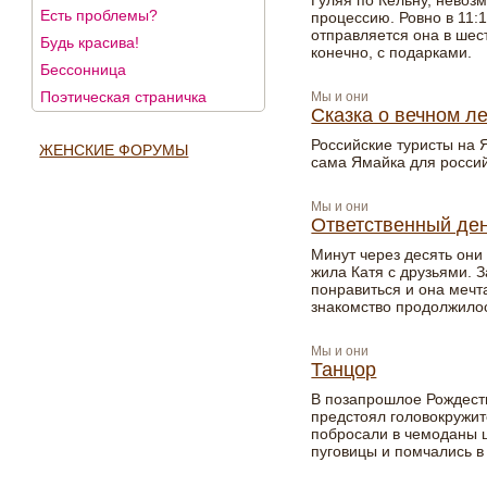
Гуляя по Кельну, невоз
Есть проблемы?
процессию. Ровно в 11:1
отправляется она в шест
Будь красива!
конечно, с подарками.
Бессонница
Поэтическая страничка
Мы и они
Сказка о вечном л
Российские туристы на Я
ЖЕНСКИЕ ФОРУМЫ
сама Ямайка для россий
Мы и они
Ответственный де
Минут через десять они 
жила Катя с друзьями. 
понравиться и она мечт
знакомство продолжило
Мы и они
Танцор
В позапрошлое Рождеств
предстоял головокружи
побросали в чемоданы ш
пуговицы и помчались в 